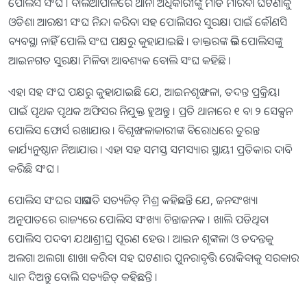
ପୋଲିସ ସଂଘ । ବାଲିଆପାଳରେ ଥାନା ଅଧିକାରୀଙ୍କୁ ମାଡ ମାରିବା ଘଟଣାକୁ
ଓଡିଶା ଆରକ୍ଷୀ ସଂଘ ନିନ୍ଦା କରିବା ସହ ପୋଲିସର ସୁରକ୍ଷା ପାଇଁ କୌଣସି
ବ୍ୟବସ୍ଥା ନାହିଁ ପୋଲି ସଂଘ ପକ୍ଷରୁ କୁହାଯାଇଛି । ଡାକ୍ତରଙ୍କ ଭଳି ପୋଲିସଙ୍କୁ
ଆଇନଗତ ସୁରକ୍ଷା ମିଳିବା ଆବଶ୍ୟକ ବୋଲି ସଂଘ କହିଛି ।
ଏହା ସହ ସଂଘ ପକ୍ଷରୁ କୁହାଯାଇଛି ଯେ, ଆଇନଶୃଙ୍ଖଳା, ତଦନ୍ତ ପ୍ରକ୍ରିୟା
ପାଇଁ ପୃଥକ ପୃଥକ ଅଫିସର ନିଯୁକ୍ତ ହୁଅନ୍ତୁ । ପ୍ରତି ଥାନାରେ ୧ ବା ୨ ସେକ୍ସନ
ପୋଲିସ ଫୋର୍ସ ରଖାଯାଉ । ବିଶୃଙ୍ଖଳାକାରୀଙ୍କ ବିରୋଧରେ ତୁରନ୍ତ
କାର୍ଯ୍ୟନୁଷ୍ଠାନ ନିଆଯାଉ । ଏହା ସହ ସମସ୍ତ ସମସ୍ୟାର ସ୍ଥାୟୀ ପ୍ରତିକାର ଦାବି
କରିଛି ସଂଘ ।
ପୋଲିସ ସଂଘର ସଭାପତି ସତ୍ୟଜିତ୍ ମିଶ୍ର କହିଛନ୍ତି ଯେ, ଜନସଂଖ୍ୟା
ଅନୁପାତରେ ରାଜ୍ୟରେ ପୋଲିସ ସଂଖ୍ୟା ଚିନ୍ତାଜନକ । ଖାଲି ପଡିଥିବା
ପୋଲିସ ପଦବୀ ଯଥାଶ୍ରୀଘ୍ର ପୂରଣ ହେଉ । ଆଇନ ଶୃଙ୍କଳା ଓ ତଦନ୍ତକୁ
ଅଲଗା ଅଲଗା ଶାଖା କରିବା ସହ ଘଟଣାର ପୁନରାବୃତ୍ତି ରୋକିବାକୁ ସରକାର
ଧ୍ୟାନ ଦିଅନ୍ତୁ ବୋଲି ସତ୍ୟଜିତ୍ କହିଛନ୍ତି ।