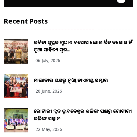
Recent Posts
କବିତା ପୁସ୍ତକ ମୁଠାଏ ଅବସୋସ ଲୋକାର୍ପିତ ଅବସୋସ ହିଁ
ନୂଆ ସାହିତ୍ୟ ସୃଷ...
06 July, 2026
ମାଲାବାର ପକ୍ଷରୁ ନୁଓ୍ବା ଡାଏମଣ୍ଡ ସମ୍ଭାର
20 June, 2026
ରୋଟାରୀ କ୍ଲବ ଭୁବନେଶ୍ୱର କଳିଙ୍ଗ ପକ୍ଷରୁ ରୋଟାରୀ
କଳିଙ୍ଗ ସମ୍ମାନ
22 May, 2026