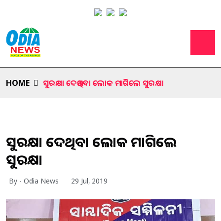
HOME
ସୁରକ୍ଷା ଦେଉଥିବା ଲୋକ ମାଗିଲେ ସୁରକ୍ଷା
ସୁରକ୍ଷା ଦେଉଥିବା ଲୋକ ମାଗିଲେ
ସୁରକ୍ଷା
By - Odia News
29 Jul, 2019