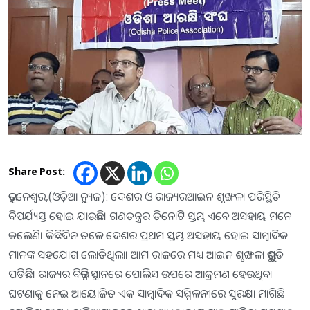
Share Post:
ଭୁବନେଶ୍ୱର,(ଓଡ଼ିଆ ନ୍ୟୁଜ): ଦେଶର ଓ ରାଜ୍ୟରଆଇନ ଶୃଙ୍ଖଳା ପରିସ୍ଥିତି
ବିପର୍ଯ୍ୟସ୍ତ ହୋଇ ଯାଉଛି। ଗଣତନ୍ତ୍ରର ତିନୋଟି ସ୍ତମ୍ଭ ଏବେ ଅସହାୟ ମନେ
କଲେଣି। କିଛିଦିନ ତଳେ ଦେଶର ପ୍ରଥମ ସ୍ତମ୍ଭ ଅସହାୟ ହୋଇ ସାମ୍ବାଦିକ
ମାନଙ୍କ ସହଯୋଗ ଲୋଡିଥିଲା। ଆମ ରାଜରେ ମଧ୍ୟ ଆଇନ ଶୃଙ୍ଖଳା ଭୁଶୁଡି
ପଡିଛି। ରାଜ୍ୟର ବିଭିନ୍ନ ସ୍ଥାନରେ ପୋଲିସ ଉପରେ ଆକ୍ରମଣ ହେଉଥିବା
ଘଟଣାକୁ ନେଇ ଆୟୋଜିତ ଏକ ସାମ୍ବାଦିକ ସମ୍ମିଳନୀରେ ସୁରକ୍ଷା ମାଗିଛି