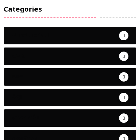
Categories
Uncategorized
ଅପରାଧ
ଖେଳ
ଜିଲ୍ଲା
ଜୀବନ ଚର୍ଯ୍ୟା
ଦେଶ ବିଦେଶ