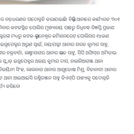
୍କ୍‌ରେ ବଡ଼ଧରଣର ପଦୋନ୍ନତି କରାଯାଇଛି। ବିଭିନ୍ନ ଥାନାରେ କାର୍ଯ୍ୟରତ ୩୦୧
ନିବାର କଟକସ୍ଥିତ ପୋଲିସ ମୁଖ୍ୟାଳୟ ପକ୍ଷରୁ ବିଧିବଦ୍ଧ ବିଜ୍ଞପ୍ତି ପ୍ରକାଶ
ପେକ୍ଟରଙ୍କ ମଧ୍ୟରୁ କଟକ-ଭୁବନେଶ୍ୱର କମିଶନରେଟ୍‌ ପୋଲିସର ୧୪ଜଣ
୍ସପେକ୍ଟର ଅରୁଣ ସ୍ବାଇଁ, ନୟାପଲ୍ଲୀ ଥାନାର ଶରତ କୁମାର ସାହୁ,
ଚକ୍ରବର୍ତ୍ତୀ, ଲକ୍ଷ୍ମୀସାଗର ଥାନାର ଭରତ ସାହୁ, ସିପି ଅଫିସ୍‌ର ଅମିତାଭ
 ସ୍କ୍ବାଡ୍‌ ଇନ୍ସପେକ୍ଟର ଅଜୟ କୁମାର ଦାସ, ଚାଉଳିଆଗଞ୍ଜ ଥାନା
ର ବିଜୟିନୀ ସିଂହ, ଲାଲବାଗ ଥାନାର ଆଶୁତୋଷ ମିଶ୍ର, ବିଡାନାସୀ ଥାନାର
ଟ ଥାନା ଆଇଆଇସି ରଶ୍ମିରଞ୍ଜନ ସାହୁ ଡିଏସ୍‌ପି ପାହ୍ୟାକୁ ପଦୋନ୍ନତି
ର୍ଯ୍ୟ କରିବେ।