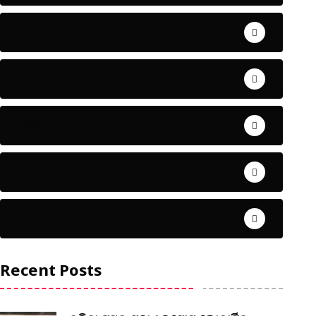
ଅପରାଧ
ଖେଳ
ଜିଲ୍ଲା
ଜୀବନ ଚର୍ଯ୍ୟା
ଦେଶ ବିଦେଶ
Recent Posts