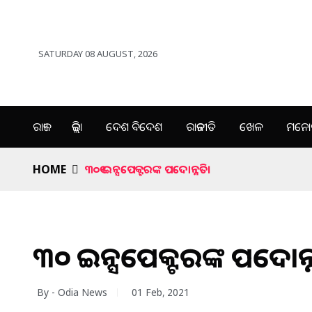
SATURDAY 08 AUGUST, 2026
ରାଜ୍ୟ
ଜିଲ୍ଲା
ଦେଶ ବିଦେଶ
ରାଜନୀତି
ଖେଳ
ମନୋର
HOME
୩୦୧ ଇନ୍ସପେକ୍ଟରଙ୍କ ପଦୋନ୍ନତି।
୩୦୧ ଇନ୍ସପେକ୍ଟରଙ୍କ ପଦୋନ୍
By - Odia News
01 Feb, 2021