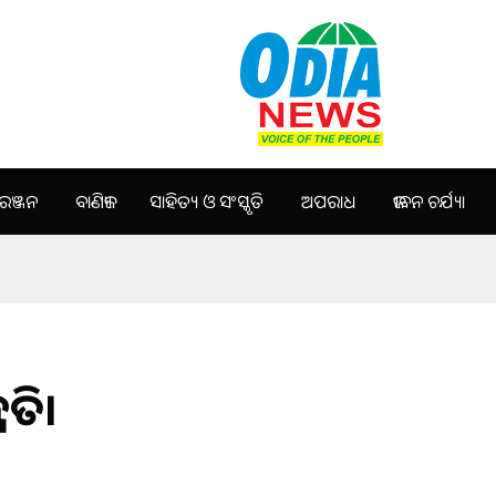
ଞ୍ଜନ
ବାଣିଜ୍ୟ
ସାହିତ୍ୟ ଓ ସଂସ୍କୃତି
ଅପରାଧ
ଜୀବନ ଚର୍ଯ୍ୟା
ନତି।