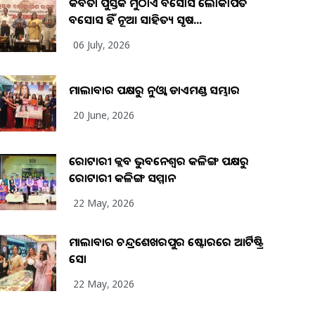
କବିତା ପୁସ୍ତକ ମୁଠାଏ ଅବସୋସ ଲୋକାର୍ପିତ
ଅବସୋସ ହିଁ ନୂଆ ସାହିତ୍ୟ ସୃଷ...
06 July, 2026
ମାଲାବାର ପକ୍ଷରୁ ନୁଓ୍ବା ଡାଏମଣ୍ଡ ସମ୍ଭାର
20 June, 2026
ରୋଟାରୀ କ୍ଲବ ଭୁବନେଶ୍ୱର କଳିଙ୍ଗ ପକ୍ଷରୁ
ରୋଟାରୀ କଳିଙ୍ଗ ସମ୍ମାନ
22 May, 2026
ମାଲାବାର ଚନ୍ଦ୍ରଶେଖରପୁର ଷ୍ଟୋରରେ ଆର୍ଟିଷ୍ଟ୍ରି
ସୋ
22 May, 2026