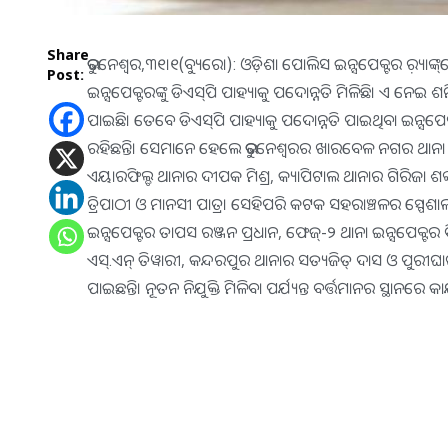
Share
ଭୁବନେଶ୍ୱର,୩୧।୧(ବ୍ୟୁରୋ): ଓଡ଼ିଶା ପୋଲିସ ଇନ୍ସପେକ୍ଟର ର଼୍ୟାଙ
Post:
ଇନ୍ସପେକ୍ଟରଙ୍କୁ ଡିଏସ୍‌ପି ପାହ୍ୟାକୁ ପଦୋନ୍ନତି ମିଳିଛି। ଏ ନେଇ ଶ
ପାଇଛି। ତେବେ ଡିଏସ୍‌ପି ପାହ୍ୟାକୁ ପଦୋନ୍ନତି ପାଇଥିବା ଇନ୍ସ
ରହିଛନ୍ତି। ସେମାନେ ହେଲେ ଭୁବନେଶ୍ୱରର ଖାରବେଳ ନଗର ଥାନା ଇନ
ଏୟାରଫିଲ୍ଡ ଥାନାର ଦୀପକ ମିଶ୍ର, କ୍ୟାପିଟାଲ ଥାନାର ଗିରିଜା ଶଙ୍କର 
ତ୍ରିପାଠୀ ଓ ମାନସୀ ପାତ୍ର। ସେହିପରି କଟକ ସହରାଞ୍ଚଳର ସ୍ପେଶାଲ
ଇନ୍ସପେକ୍ଟର ତାପସ ରଞ୍ଜନ ପ୍ରଧାନ, ଫେଜ୍‌-୨ ଥାନା ଇନ୍ସପେକ୍ଟ
ଏସ୍‌.ଏନ୍‌ ତିୱାରୀ, କନ୍ଦରପୁର ଥାନାର ସତ୍ୟଜିତ୍‌ ଦାସ ଓ ପୁରୀଘା
ପାଇଛନ୍ତି। ନୂତନ ନିଯୁକ୍ତି ମିଳିବା ପର୍ଯ୍ୟନ୍ତ ବର୍ତ୍ତମାନର ସ୍ଥାନରେ କା