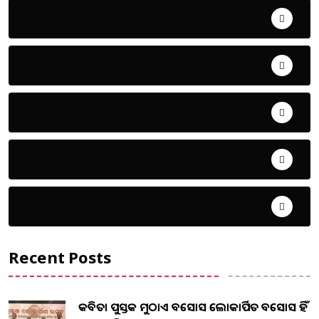
ଅପରାଧ
ଖେଳ
ଜିଲ୍ଲା
ଜୀବନ ଚର୍ଯ୍ୟା
ଦେଶ ବିଦେଶ
Recent Posts
କବିତା ପୁସ୍ତକ ମୁଠାଏ ଅବସୋସ ଲୋକାର୍ପିତ ଅବସୋସ ହିଁ