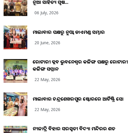
ନୂଆ ସାହିତ୍ୟ ସୃଷ...
06 July, 2026
ମାଲାବାର ପକ୍ଷରୁ ନୁଓ୍ବା ଡାଏମଣ୍ଡ ସମ୍ଭାର
20 June, 2026
ରୋଟାରୀ କ୍ଲବ ଭୁବନେଶ୍ୱର କଳିଙ୍ଗ ପକ୍ଷରୁ ରୋଟାରୀ
କଳିଙ୍ଗ ସମ୍ମାନ
22 May, 2026
ମାଲାବାର ଚନ୍ଦ୍ରଶେଖରପୁର ଷ୍ଟୋରରେ ଆର୍ଟିଷ୍ଟ୍ରି ସୋ
22 May, 2026
ନୀଳାଦ୍ରି ବିହାର ସରସ୍ୱତୀ ବିଦ୍ୟା ମନ୍ଦିରର ଶତ