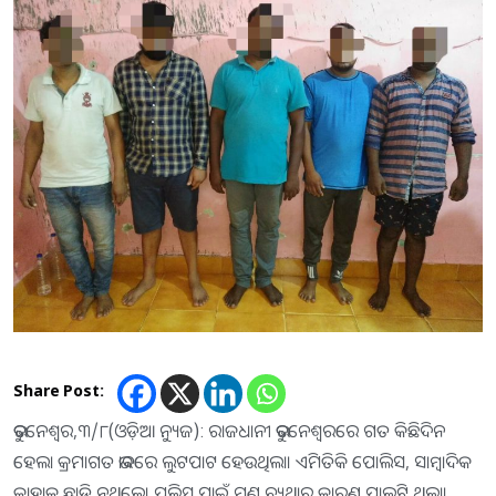
Share Post:
ଭୁବନେଶ୍ୱର,୩/୮(ଓଡ଼ିଆ ନ୍ୟୁଜ): ରାଜଧାନୀ ଭୁବନେଶ୍ୱରରେ ଗତ କିଛିଦିନ
ହେଲା କ୍ରମାଗତ ଭାବରେ ଲୁଟପାଟ ହେଉଥିଲା। ଏମିତିକି ପୋଲିସ, ସାମ୍ବାଦିକ
କାହାକୁ ଛାଡି ନଥିଲେ। ପୁଲିସ ପାଇଁ ମୁଣ୍ଡ ବ୍ୟଥାର କାରଣ ପାଲଟି ଥିଲା।