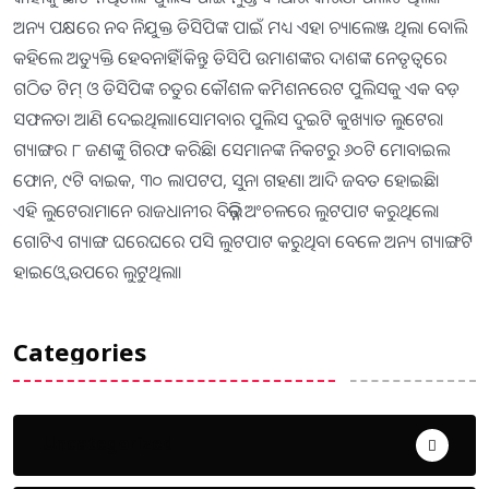
ଅନ୍ୟ ପକ୍ଷରେ ନବ ନିଯୁକ୍ତ ଡିସିପିଙ୍କ ପାଇଁ ମଧ୍ୟ ଏହା ଚ୍ୟାଲେଞ୍ଜ ଥିଲା ବୋଲି
କହିଲେ ଅତ୍ୟୁକ୍ତି ହେବନାହିଁ।କିନ୍ତୁ ଡିସିପି ଉମାଶଙ୍କର ଦାଶଙ୍କ ନେତୃତ୍ବରେ
ଗଠିତ ଟିମ୍ ଓ ଡିସିପିଙ୍କ ଚତୁର କୌଶଳ କମିଶନରେଟ ପୁଲିସକୁ ଏକ ବଡ଼
ସଫଳତା ଆଣି ଦେଇଥିଲା।ସୋମବାର ପୁଲିସ ଦୁଇଟି କୁଖ୍ୟାତ ଲୁଟେରା
ଗ୍ୟାଙ୍ଗର ୮ ଜଣଙ୍କୁ ଗିରଫ କରିଛି। ସେମାନଙ୍କ ନିକଟରୁ ୬୦ଟି ମୋବାଇଲ
ଫୋନ, ୯ଟି ବାଇକ, ୩୦ ଲାପଟପ, ସୁନା ଗହଣା ଆଦି ଜବତ ହୋଇଛି।
ଏହି ଲୁଟେରାମାନେ ରାଜଧାନୀର ବିଭିନ୍ନ ଅଂଚଳରେ ଲୁଟପାଟ କରୁଥିଲେ।
ଗୋଟିଏ ଗ୍ୟାଙ୍ଗ ଘରେଘରେ ପସି ଲୁଟପାଟ କରୁଥିବା ବେଳେ ଅନ୍ୟ ଗ୍ୟାଙ୍ଗଟି
ହାଇଓ୍ବେ ଉପରେ ଲୁଟୁଥିଲା।
Categories
Uncategorized