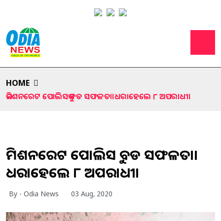
HOME
କମିଶନରେଟ ପୋଲିସକୁ ବଡ ସଫଳତା।ଧରାହେଲେ ୮ ଅପରାଧୀ।
କମିଶନରେଟ ପୋଲିସକୁ ବଡ ସଫଳତା।
ଧରାହେଲେ ୮ ଅପରାଧୀ।
By - Odia News
03 Aug, 2020