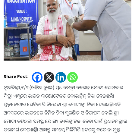
Share Post:
ନୂଆଦିଲ୍ଲୀ,୧/୩(ଓଡ଼ିଆ ନ୍ୟୁଜ) ପ୍ରଧାନମନ୍ତ୍ରୀ ନରେନ୍ଦ୍ର ମୋଦୀ ସୋମବାର
ଦିଲ୍ଲୀ ଏମ୍ସରେ ଭାରତ ବାୟୋଟେକର କୋଭାକ୍ସିନ୍ ଟିକା ନେଇଛନ୍ତି।
ପୁଡୁଚେରୀର ସେବିକା ପି.ନିଭେଦା ଶ୍ରୀ ମୋଦୀଙ୍କୁ ଟିକା ଦେଇଛନ୍ତି।ଏହି
ଅବସରରେ ଭାରତରେ ନିର୍ମିତ ଟିକା ସୁରକ୍ଷିତ ଓ ନିରାପଦ ବୋଲି ଶ୍ରୀ
ମୋଦୀ କହିଛନ୍ତି। ସମସ୍ତ ଯୋଗ୍ୟ ବ୍ୟକ୍ତିଙ୍କୁ ଟିକା ନେବା ପାଇଁ ପ୍ରଧାନମନ୍ତ୍ରୀଙ୍କ
ପରାମର୍ଶ ଦେଇଛନ୍ତି। ଆସନ୍ତୁ ସମସ୍ତେ ମିଳିମିଶି ଦେଶକୁ କରୋନା ମୁକ୍ତ