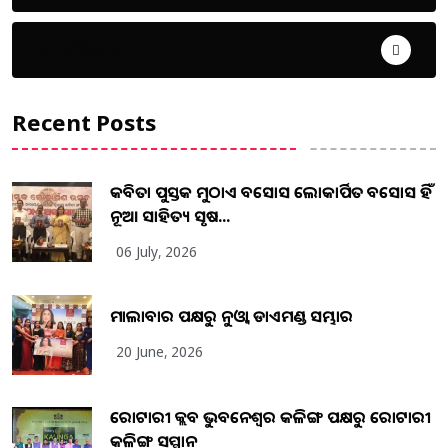
ଦେଶ ବିଦେଶ
Recent Posts
କବିତା ପୁସ୍ତକ ମୁଠାଏ ଅବସୋସ ଲୋକାର୍ପିତ ଅବସୋସ ହିଁ
ନୂଆ ସାହିତ୍ୟ ସୃଷ...
06 July, 2026
ମାଲାବାର ପକ୍ଷରୁ ନୁଓ୍ବା ଡାଏମଣ୍ଡ ସମ୍ଭାର
20 June, 2026
ରୋଟାରୀ କ୍ଲବ ଭୁବନେଶ୍ୱର କଳିଙ୍ଗ ପକ୍ଷରୁ ରୋଟାରୀ
କଳିଙ୍ଗ ସମ୍ମାନ