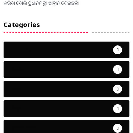
କରିବା ବୋଲି ପ୍ରଧାନମନ୍ତ୍ରୀ ଆହ୍ବାନ ଦେଇଛନ୍ତି।
Categories
Uncategorized
ଅପରାଧ
ଖେଳ
ଜିଲ୍ଲା
ଜୀବନ ଚର୍ଯ୍ୟା