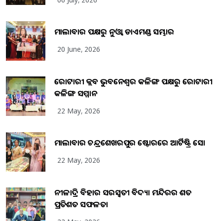
ମାଲାବାର ପକ୍ଷରୁ ନୁଓ୍ବା ଡାଏମଣ୍ଡ ସମ୍ଭାର
20 June, 2026
ରୋଟାରୀ କ୍ଲବ ଭୁବନେଶ୍ୱର କଳିଙ୍ଗ ପକ୍ଷରୁ ରୋଟାରୀ
କଳିଙ୍ଗ ସମ୍ମାନ
22 May, 2026
ମାଲାବାର ଚନ୍ଦ୍ରଶେଖରପୁର ଷ୍ଟୋରରେ ଆର୍ଟିଷ୍ଟ୍ରି ସୋ
22 May, 2026
ନୀଳାଦ୍ରି ବିହାର ସରସ୍ୱତୀ ବିଦ୍ୟା ମନ୍ଦିରର ଶତ
ପ୍ରତିଶତ ସଫଳତା