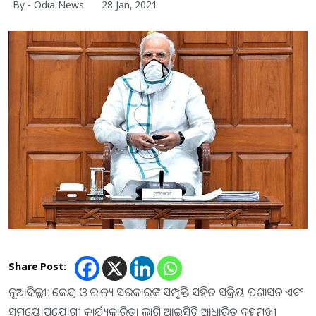
By - Odia News
28 Jan, 2021
Share Post:
ନୂଆଦିଲ୍ଲୀ: କେନ୍ଦ୍ର ଓ ରାଜ୍ୟ ସରକାରଙ୍କ ସମ୍ପୃକ୍ତି ସହିତ ସକ୍ରିୟ ପ୍ରଶାସନ ଏବଂ
ସମୟୋପଯୋଗୀ କାର୍ଯ୍ୟକାରିତା ଲାଗି ଆଇସିଟି ଆଧାରିତ ବହୁମୁଖୀ