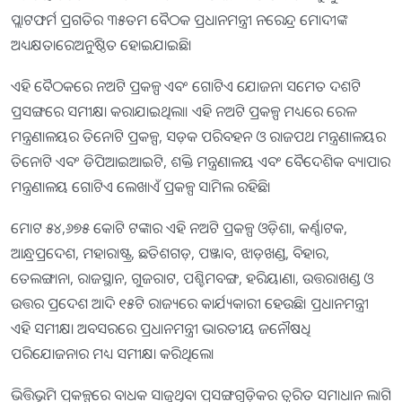
ପ୍ଲାଟଫର୍ମ ପ୍ରଗତିର ୩୫ତମ ବୈଠକ ପ୍ରଧାନମନ୍ତ୍ରୀ ନରେନ୍ଦ୍ର ମୋଦୀଙ୍କ
ଅଧ୍ୟକ୍ଷତାରେଅନୁଷ୍ଠିତ ହୋଇଯାଇଛି।
ଏହି ବୈଠକରେ ନଅଟି ପ୍ରକଳ୍ପ ଏବଂ ଗୋଟିଏ ଯୋଜନା ସମେତ ଦଶଟି
ପ୍ରସଙ୍ଗରେ ସମୀକ୍ଷା କରାଯାଇଥିଲା। ଏହି ନଅଟି ପ୍ରକଳ୍ପ ମଧ୍ୟରେ ରେଳ
ମନ୍ତ୍ରଣାଳୟର ତିନୋଟି ପ୍ରକଳ୍ପ, ସଡ଼କ ପରିବହନ ଓ ରାଜପଥ ମନ୍ତ୍ରଣାଳୟର
ତିନୋଟି ଏବଂ ଡିପିଆଇଆଇଟି, ଶକ୍ତି ମନ୍ତ୍ରଣାଳୟ ଏବଂ ବୈଦେଶିକ ବ୍ୟାପାର
ମନ୍ତ୍ରଣାଳୟ ଗୋଟିଏ ଲେଖାଏଁ ପ୍ରକଳ୍ପ ସାମିଲ ରହିଛି।
ମୋଟ ୫୪,୬୭୫ କୋଟି ଟଙ୍କାର ଏହି ନଅଟି ପ୍ରକଳ୍ପ ଓଡ଼ିଶା, କର୍ଣ୍ଣାଟକ,
ଆନ୍ଧ୍ରପ୍ରଦେଶ, ମହାରାଷ୍ଟ୍ର, ଛତିଶଗଡ଼, ପଞ୍ଜାବ, ଝାଡ଼ଖଣ୍ଡ, ବିହାର,
ତେଲଙ୍ଗାନା, ରାଜସ୍ଥାନ, ଗୁଜରାଟ, ପଶ୍ଚିମବଙ୍ଗ, ହରିୟାଣା, ଉତ୍ତରାଖଣ୍ଡ ଓ
ଉତ୍ତର ପ୍ରଦେଶ ଆଦି ୧୫ଟି ରାଜ୍ୟରେ କାର୍ଯ୍ୟକାରୀ ହେଉଛି। ପ୍ରଧାନମନ୍ତ୍ରୀ
ଏହି ସମୀକ୍ଷା ଅବସରରେ ପ୍ରଧାନମନ୍ତ୍ରୀ ଭାରତୀୟ ଜନୌଷଧି
ପରିଯୋଜନାର ମଧ୍ୟ ସମୀକ୍ଷା କରିଥିଲେ।
ଭିତ୍ତିଭୂମି ପ୍ରକଳ୍ପରେ ବାଧକ ସାଜୁଥିବା ପ୍ରସଙ୍ଗଗୁଡ଼ିକର ତ୍ବରିତ ସମାଧାନ ଲାଗି