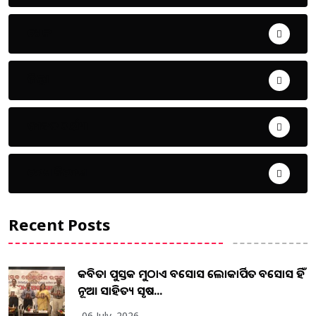
ଖେଳ
ଜିଲ୍ଲା
ଜୀବନ ଚର୍ଯ୍ୟା
ଦେଶ ବିଦେଶ
Recent Posts
କବିତା ପୁସ୍ତକ ମୁଠାଏ ଅବସୋସ ଲୋକାର୍ପିତ ଅବସୋସ ହିଁ
ନୂଆ ସାହିତ୍ୟ ସୃଷ...
06 July, 2026