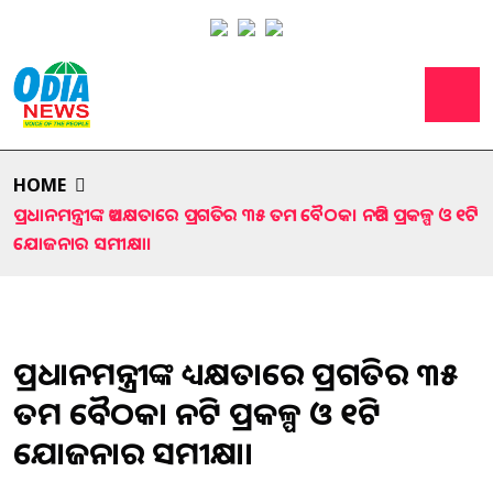
HOME
ପ୍ରଧାନମନ୍ତ୍ରୀଙ୍କ ଅଧ୍ୟକ୍ଷତାରେ ପ୍ରଗତିର ୩୫ ତମ ବୈଠକ। ନଅଟି ପ୍ରକଳ୍ପ ଓ ୧ଟି
ଯୋଜନାର ସମୀକ୍ଷା।
ପ୍ରଧାନମନ୍ତ୍ରୀଙ୍କ ଅଧ୍ୟକ୍ଷତାରେ ପ୍ରଗତିର ୩୫
ତମ ବୈଠକ। ନଅଟି ପ୍ରକଳ୍ପ ଓ ୧ଟି
ଯୋଜନାର ସମୀକ୍ଷା।