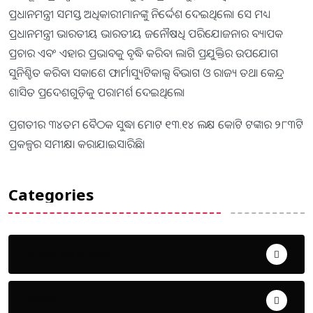
ପ୍ରଧାନମନ୍ତ୍ରୀ ସମସ୍ତ ଅଧିକାରୀମାନଙ୍କୁ ନିର୍ଦ୍ଦେଶ ଦେଇଥିଲେ। ସେ ମଧ୍ୟ
ପ୍ରଧାନମନ୍ତ୍ରୀ ଭାରତୀୟ ଭାରତୀୟ ଜନୌଷଧି ପରିଯୋଜନାର ବ୍ୟାପକ
ପ୍ରଚାର ଏବଂ ଏହାର ପ୍ରଭାବକୁ ବୃଦ୍ଧି କରିବା ଲାଗି ପ୍ରଯୁକ୍ତିର ଉପଯୋଗ
ସୁନିଶ୍ଚିତ କରିବା ସକାଶେ ଫାର୍ମାସ୍ୟୁଟିକାଲ୍ସ ବିଭାଗ ଓ ରାଜ୍ୟ ତଥା କେନ୍ଦ୍ର
ଶାସିତ ପ୍ରଦେଶଗୁଡ଼ିକୁ ପରାମର୍ଶ ଦେଇଥିଲେ।
ପ୍ରଗତୀର ୩୪ତମ ବୈଠକ ସୁଦ୍ଧା ମୋଟ ୧୩.୧୪ ଲକ୍ଷ କୋଟି ଟଙ୍କାର ୨୮୩ଟି
ପ୍ରକଳ୍ପର ସମୀକ୍ଷା କରାଯାଇସାରିଛି।
Categories
Uncategorized
ଅପରାଧ