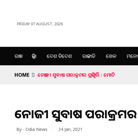
FRIDAY 07 AUGUST, 2026
ରାଜ୍ୟ
ଜିଲ୍ଲା
ଦେଶ ବିଦେଶ
ରାଜନୀତି
ଖେଳ
ମନୋର
HOME
ନେତାଜୀ ସୁବାଷ ପରାକ୍ରମର ପ୍ରତିମୂର୍ତ୍ତି : ମୋଦି
ନେତାଜୀ ସୁବାଷ ପରାକ୍ରମର ପ୍ରତ
By - Odia News
24 Jan, 2021