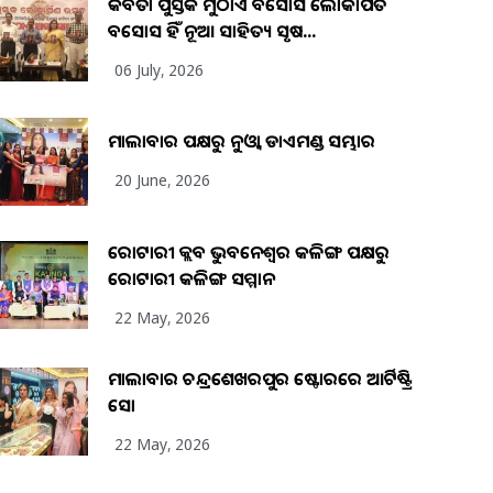
କବିତା ପୁସ୍ତକ ମୁଠାଏ ଅବସୋସ ଲୋକାର୍ପିତ
ଅବସୋସ ହିଁ ନୂଆ ସାହିତ୍ୟ ସୃଷ...
06 July, 2026
ମାଲାବାର ପକ୍ଷରୁ ନୁଓ୍ବା ଡାଏମଣ୍ଡ ସମ୍ଭାର
20 June, 2026
ରୋଟାରୀ କ୍ଲବ ଭୁବନେଶ୍ୱର କଳିଙ୍ଗ ପକ୍ଷରୁ
ରୋଟାରୀ କଳିଙ୍ଗ ସମ୍ମାନ
22 May, 2026
ମାଲାବାର ଚନ୍ଦ୍ରଶେଖରପୁର ଷ୍ଟୋରରେ ଆର୍ଟିଷ୍ଟ୍ରି
ସୋ
22 May, 2026