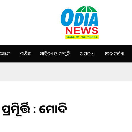
ଞ୍ଜନ
ବାଣିଜ୍ୟ
ସାହିତ୍ୟ ଓ ସଂସ୍କୃତି
ଅପରାଧ
ଜୀବନ ଚର୍ଯ୍ୟା
ିମୂର୍ତ୍ତି : ମୋଦି