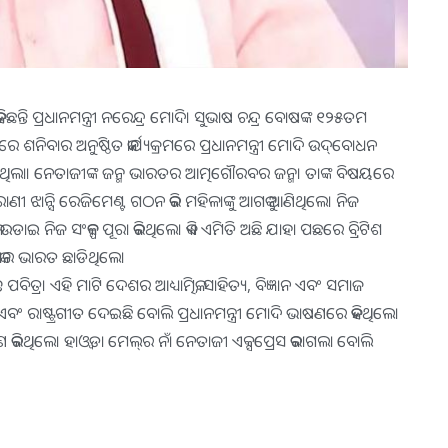
ହିଛନ୍ତି ପ୍ରଧାନମନ୍ତ୍ରୀ ନରେନ୍ଦ୍ର ମୋଦି। ସୁଭାଷ ଚନ୍ଦ୍ର ବୋଷଙ୍କ ୧୨୫ତମ
ାର ଅନୁଷ୍ଠିତ କାର୍ଯ୍ୟକ୍ରମରେ ପ୍ରଧାନମନ୍ତ୍ରୀ ମୋଦି ଉଦ୍‌ବୋଧନ
ହେଉଥିଲା। ନେତାଜୀଙ୍କ ଜନ୍ମ ଭାରତର ଆତ୍ମଗୌରବର ଜନ୍ମ। ତାଙ୍କ ବିଷୟରେ
ଣୀ ଝାନ୍ସି ରେଜିମେଣ୍ଟ ଗଠନ କରି ମହିଳାଙ୍କୁ ଆଗକୁ ଆଣିଥିଲେ। ନିଜ
ଇ ନିଜ ସଂକଳ୍ପ ପୂରା କରିଥିଲେ। କିଏ ଏମିତି ଅଛି ଯାହା ପଛରେ ବ୍ରିଟିଶ
କାର ଭାରତ ଛାଡିଥିଲେ।
ନ୍ତ ପବିତ୍ର। ଏହି ମାଟି ଦେଶର ଆଧ୍ୟାତ୍ମିକ, ସାହିତ୍ୟ, ବିଜ୍ଞାନ ଏବଂ ସମାଜ
ଟ୍ରଗାନ ଏବଂ ରାଷ୍ଟ୍ରଗୀତ ଦେଇଛି ବୋଲି ପ୍ରଧାନମନ୍ତ୍ରୀ ମୋଦି ଭାଷଣରେ କହିଥିଲେ।
ମରଣ କରିଥିଲେ। ହାଓ୍ବଡା ମେଲ୍‌ର ନାଁ ନେତାଜୀ ଏକ୍ସପ୍ରେସ କରାଗଲା ବୋଲି