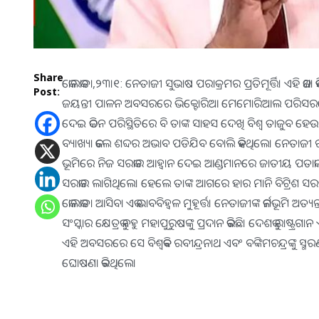
Share
କୋଲକାତା,୨୩।୧: ନେତାଜୀ ସୁଭାଷ ପରାକ୍ରମର ପ୍ରତିମୂର୍ତ୍ତି। ଏହି କଥା କ
Post:
ଜୟନ୍ତୀ ପାଳନ ଅବସରରେ ଭିକ୍ଟୋରିଆ ମେମୋରିଆଲ ପରିସରରେ ଶନିବ
ଦେଇ କଠିନ ପରିସ୍ଥିତିରେ ବି ତାଙ୍କ ସାହସ ଦେଖି ବିଶ୍ୱ ତାଜୁବ 
ବ୍ୟାଖ୍ୟା କଲେ ଶବ୍ଦର ଅଭାବ ପଡିଯିବ ବୋଲି କହିଥିଲେ। ନେତାଜୀ ରା
ଭୂମିରେ ନିଜ ସରକାର ଆହ୍ବାନ ଦେଇ ଆଣ୍ଡମାନରେ ଜାତୀୟ ପତାକା ଉଡା
ସରକାର ଲାଗିଥିଲେ। ହେଲେ ତାଙ୍କ ଆଗରେ ହାର ମାନି ବିଟ୍ରିଶ ସର
କୋଲକାତା ଆସିବା ଏକ ଭାବବିହ୍ବଳ ମୁହୂର୍ତ୍ତ। ନେତାଜୀଙ୍କ କର୍ମଭୂମି ଅତ୍ୟ
ସଂସ୍କାର କ୍ଷେତ୍ରକୁ ବହୁ ମହାପୁରୁଷଙ୍କୁ ପ୍ରଦାନ କରିଛି। ଦେଶକୁ ରାଷ୍
ଏହି ଅବସରରେ ସେ ବିଶ୍ବକବି ରବୀନ୍ଦ୍ରନାଥ ଏବଂ ବଙ୍କିମଚନ୍ଦ୍ରଙ୍କୁ ସ୍
ଘୋଷଣା କରିଥିଲେ।