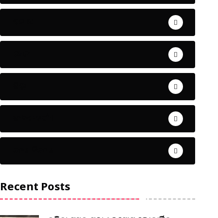
ଅପରାଧ
ଖେଳ
ଜିଲ୍ଲା
ଜୀବନ ଚର୍ଯ୍ୟା
ଦେଶ ବିଦେଶ
Recent Posts