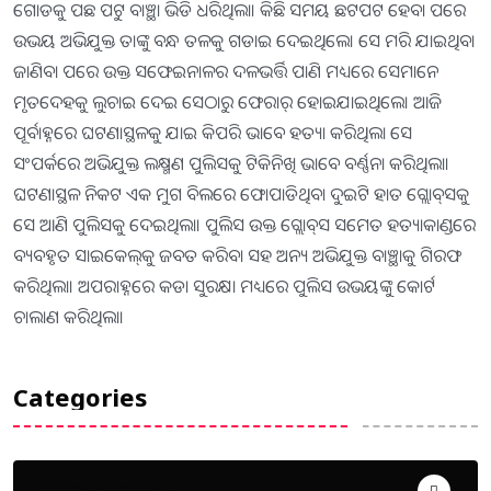
ଗୋଡକୁ ପଛ ପଟୁ ବାଞ୍ଛା ଭିଡି ଧରିଥିଲା। କିଛି ସମୟ ଛଟପଟ ହେବା ପରେ
ଉଭୟ ଅଭିଯୁକ୍ତ ତାଙ୍କୁ ବନ୍ଧ ତଳକୁ ଗଡାଇ ଦେଇଥିଲେ। ସେ ମରି ଯାଇଥିବା
ଜାଣିବା ପରେ ଉକ୍ତ ସଫେଇନାଳର ଦଳଭର୍ତ୍ତି ପାଣି ମଧ୍ୟରେ ସେମାନେ
ମୃତଦେହକୁ ଲୁଚାଇ ଦେଇ ସେଠାରୁ ଫେରାର୍‍ ହୋଇଯାଇଥିଲେ। ଆଜି
ପୂର୍ବାହ୍ନରେ ଘଟଣାସ୍ଥଳକୁ ଯାଇ କିପରି ଭାବେ ହତ୍ୟା କରିଥିଲା ସେ
ସଂପର୍କରେ ଅଭିଯୁକ୍ତ ଲକ୍ଷ୍ମଣ ପୁଲିସକୁ ଟିକିନିଖି ଭାବେ ବର୍ଣ୍ଣନା କରିଥିଲା।
ଘଟଣାସ୍ଥଳ ନିକଟ ଏକ ମୁଗ ବିଲରେ ଫୋପାଡିଥିବା ଦୁଇଟି ହାତ ଗ୍ଲୋବ୍‍ସକୁ
ସେ ଆଣି ପୁଲିସକୁ ଦେଇଥିଲା। ପୁଲିସ ଉକ୍ତ ଗ୍ଲୋବ୍‍ସ ସମେତ ହତ୍ୟାକାଣ୍ଡରେ
ବ୍ୟବହୃତ ସାଇକେଲ୍‍କୁ ଜବତ କରିବା ସହ ଅନ୍ୟ ଅଭିଯୁକ୍ତ ବାଞ୍ଛାକୁ ଗିରଫ
କରିଥିଲା। ଅପରାହ୍ନରେ କଡା ସୁରକ୍ଷା ମଧ୍ୟରେ ପୁଲିସ ଉଭୟଙ୍କୁ କୋର୍ଟ
ଚାଲାଣ କରିଥିଲା।
Categories
Uncategorized