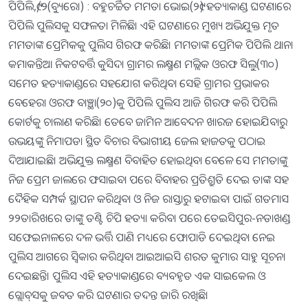
ପିପିଲି,୯/୨(ବ୍ୟୁରୋ) : ବହୁଚର୍ଚ୍ଚିତ ମମତା ଭୋଇ(୨୯) ହତ୍ୟାକାଣ୍ଡ ଘଟଣାରେ
ପିପିଲି ପୁଲିସକୁ ସଫଳତା ମିଳିଛି। ଏହି ଘଟଣାରେ ମୁଖ୍ୟ ଅଭିଯୁକ୍ତ ମୃତ
ମମତାଙ୍କ ପ୍ରେମିକକୁ ପୁଲିସ ଗିରଫ କରିଛି। ମମତାଙ୍କ ପ୍ରେମିକ ପିପିଲି ଥାନା
କମାକନ୍ତିଆ ନିକଟବର୍ତ୍ତି କୁସିଦା ଗ୍ରାମର ଲକ୍ଷ୍ମଣ ମଲ୍ଲିକ ଓରଫ ସିଲୁ(୩୦)
ସମେତ ହତ୍ୟାକାଣ୍ଡରେ ସହଯୋଗ କରିଥିବା ସେହି ଗ୍ରାମର ପ୍ରଭାକର
ବେହେରା ଓରଫ ବାଞ୍ଛା(୨୦)କୁ ପିପିଲି ପୁଲିସ ଆଜି ଗିରଫ କରି ପିପିଲି
କୋର୍ଟକୁ ଚାଲାଣ କରିଛି। ତେବେ ଜାମିନ ଆବେଦନ ଖାରଜ ହୋଇଯିବାରୁ
ଉଭୟଙ୍କୁ ନିମାପଡା ସ୍ଥିତ ବିଚାର ବିଭାଗୀୟ ଜେଲ ହାଜତକୁ ପଠାଇ
ଦିଆଯାଇଛି। ଅଭିଯୁକ୍ତ ଲକ୍ଷ୍ମଣ ବିବାହିତ ହୋଇଥିବା ବେଳେ ସେ ମମତାଙ୍କୁ
ନିଜ ପ୍ରେମ ଜାଲରେ ଫସାଇବା ପରେ ବିବାହର ପ୍ରତିଶ୍ରୁତି ଦେଇ ତାଙ୍କ ସହ
ଦୈହିକ ସମ୍ପର୍କ ସ୍ଥାପନ କରିଥିବା ଓ ନିଜ ରାସ୍ତାରୁ ହଟାଇବା ପାଇଁ ଗତମାସ
୨୨ତାରିଖରେ ତାଙ୍କୁ ତଣ୍ଟି ଚିପି ହତ୍ୟା କରିବା ପରେ ତେଇସିପୁର-ନଡାଖଣ୍ଡ
ସଫେଇନାଳରେ ଦଳ ଭର୍ତ୍ତି ପାଣି ମଧ୍ୟରେ ଫୋପାଡି ଦେଇଥିବା ନେଇ
ପୁଲିସ ଆଗରେ ସ୍ୱିକାର କରିଥିବା ଆଇଆଇସି ଶରତ କୁମାର ସାହୁ ସୂଚନା
ଦେଇଛନ୍ତି। ପୁଲିସ ଏହି ହତ୍ୟାକାଣ୍ଡରେ ବ୍ୟବହୃତ ଏକ ସାଇକେଲ ଓ
ଗ୍ଲୋବ୍‍ସକୁ ଜବତ କରି ଘଟଣାର ତଦନ୍ତ ଜାରି ରଖିଛି।