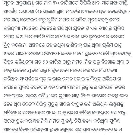
ସୂଚନା ଅନୁଯାୟୀ, ଗତ ମାସ ୩୦ ତାରିଖରେ ପିପିଲି ଥାନା ସାତଶଙ୍ଖ ଫାଣ୍ଡି
ଅନ୍ତର୍ଗତ ଠଣଠଣା ଓ ସୋଲଣା ଗ୍ରାମ ମଧ୍ୟବର୍ତ୍ତି ଅଞ୍ଚଳରେ ଥିବା ତେଇସିପୁର-
ନଡାଖଣ୍ଡ ସଫେଇନାଳରୁ ପୁଲିସ ମମତାଙ୍କ ଗଳିତ ମୃତଦେହକୁ ଜବତ
କରିଥିଲା। ମୃତଦେହ ନିକଟରେ ପଡିଥିବା ଯୁବତୀଙ୍କ ଏକ ବ୍ୟାଗ୍‍ରୁ ପୁଲିସ
ମମତାଙ୍କ ଆଧାର କାର୍ଡଟି ପାଇବା ପରେ ତାଙ୍କ ଘର ଭୁବନେଶ୍ୱର ବରଗଡ
ବ୍ରିଟ୍‍ କଲୋନୀ ଅଞ୍ଚଳରେ ହୋଇଥିବା ଜାଣିବାକୁ ପାଇଥିଲା। ପୁଲିସ ଠାରୁ
ଖବର ପାଇ ମମତାଙ୍କ ପରିବାର ଲୋକେ ଘଟଣାସ୍ଥଳରେ ପହଞ୍ଚି ମୃତଦେହକୁ
ଚିହ୍ନଟ କରିଥିଲେ। ଗତ ୨୨ ତାରିଖ ଠାରୁ ମମତା ନିଜ ଘରୁ ନିଖୋଜ ଥିବା ଓ
ତାକୁ ଜନୈକ ଯୁବକ ସିଲୁ ମଲ୍ଲିକ ଅନ୍ୟ କେତେକଙ୍କ ସହ ମିସି ହତ୍ୟା
କରିଥିବା ସଂପର୍କରେ ମୃତାଙ୍କ ଭାଇ ଚନ୍ଦନ ଭୋଇଙ୍କ ଲିଖିତ ଅଭିଯୋଗ
ଉପରେ ପୁଲିସ ସେହିଦିନ ଏକ ହତ୍ୟା ମାମଲା ରୁଜୁ କରି ଘଟଣାର ତଦନ୍ତ
ଚଳାଇଥିଲା। ଆଇଆଇସି ଶରତ କୁମାର ସାହୁ ନିଜେ ଘଟଣାର ତଦନ୍ତ ଭାର
ନେଇଥିବା ବେଳେ ବିଭିନ୍ନ ସୂତ୍ରରୁ ଖବର ସଂଗ୍ରହ କରି ଅଭିଯୁକ୍ତ ଲକ୍ଷ୍ମଣକୁ
ଧରିବାରେ ସଫଳ ହୋଇଥିଲେ। ତାକୁ ଜେରା କରିବା ସମୟରେ ସେ ବାଞ୍ଛା
ଓରଫ ପ୍ରଭାକର ସହ ମିସି ମମତାଙ୍କୁ ତଣ୍ଟି ଚିପି ହତ୍ୟା କରିଥିବା ପୁଲିସ
ଆଗରେ ସ୍ୱିକାର କରିଥିଲା। ଭୁବନେଶ୍ୱରର ଏକ ପ୍ଲାଏ ଦୋକାନରେ କାମ