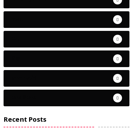
ଅପରାଧ
ଖେଳ
ଜିଲ୍ଲା
ଜୀବନ ଚର୍ଯ୍ୟା
ଦେଶ ବିଦେଶ
Recent Posts