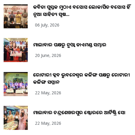
କବିତା ପୁସ୍ତକ ମୁଠାଏ ଅବସୋସ ଲୋକାର୍ପିତ ଅବସୋସ ହିଁ
ନୂଆ ସାହିତ୍ୟ ସୃଷ...
06 July, 2026
ମାଲାବାର ପକ୍ଷରୁ ନୁଓ୍ବା ଡାଏମଣ୍ଡ ସମ୍ଭାର
20 June, 2026
ରୋଟାରୀ କ୍ଲବ ଭୁବନେଶ୍ୱର କଳିଙ୍ଗ ପକ୍ଷରୁ ରୋଟାରୀ
କଳିଙ୍ଗ ସମ୍ମାନ
22 May, 2026
ମାଲାବାର ଚନ୍ଦ୍ରଶେଖରପୁର ଷ୍ଟୋରରେ ଆର୍ଟିଷ୍ଟ୍ରି ସୋ
22 May, 2026