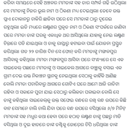
କରିବା ସମୟରେ ସେହି ଅଞ୍ଚଳର ମମତାଙ୍କ ସହ ତାର ସମ୍ପର୍କ ଗଢି ଉଠିଥିଲା।
ସେ ମମତାଙ୍କୁ ନିଜର ଭୂଲ ନାମ ଓ ଠିକଣା ମଧ୍ୟ ଦେଇଥିଲା। ତେବେ ଉକ୍ତ
ପ୍ଲାଏ ଦୋକାନରୁ ଚାକିରି ଛାଡିବା ପରେ ସେ ମମତାଙ୍କ ଠାରୁ ଦୂରେଇ
ରହୁଥିଲା। ଇତି ମଧ୍ୟରେ ଲକ୍ଷ୍ମଣର ପ୍ରକୃତ ନାମ ଓ ଠିକଣା ସଂପର୍କରେ ଜାଣିବା
ପରେ ମମତା ତାଙ୍କ ଘରକୁ ଏକାଧିକ ଥର ଆସିଥିଲେ। ଯାହାକୁ ନେଇ ଲକ୍ଷ୍ମଣ
ଚିନ୍ତାରେ ପଡି ଯାଇଥିଲା ଓ ତାକୁ ରାସ୍ତାରୁ ହଟାଇବା ପାଇଁ ଯୋଜନା ପ୍ରସ୍ତୁତ
କରିଥିଲା। ଗତ ୨୨ ତାରିଖ ଦିନ ସେ ଫୋନ୍‍ କରି ମମତାଙ୍କୁ ମଙ୍ଗଳପୁର
ଆସିବାକୁ କହିଥିଲା। ମମତା ମଙ୍ଗଳପୁର ଆସିବା ପରେ ସଂନ୍ଧ୍ୟାରେ ସେ ଏକ
ସାଇକେଲ୍‍ ପଛରେ ମମତାଙ୍କୁ ଓ ସାଇକେଲ ଆଗରେ ବାଞ୍ଛାକୁ ବସାଇ ଏକ
ଗ୍ରାମ ଦେଇ ଉକ୍ତ ନିକାଞ୍ଚନ ସ୍ଥାନକୁ ନେଇଥିଲା। ସେଠାକୁ କାହିଁକି ଆଣିଛ
ବୋଲି ମମତା ପଚାରିବାରୁ ଆଗରେ ଗୋଟିଏ ଘରେ ଆମେ ଆଜି ରାତିଟା
ରହିବା ଓ ସକାଳେ ପୁରୀ ଯାଇ ସେଠାରୁ କଲିକତା ପଳାଇବା ବୋଲି ସେ
ତାଙ୍କୁ କହିଥିଲା। ସାଇକେଲ୍‍କୁ ଉକ୍ତ ସଫେଇ ବନ୍ଧରେ ରଖି ବନ୍ଧ ଉପରେ କିଛି
ବାଟ ସେମାନେ ଚାଲି ଚାଲି ଯିବା ପରେ ବନ୍ଧ ଉପରେ ବସିଥିଲେ। ୬/୭ ମିନିଟ୍‍
ମମତାଙ୍କ ସହ ମଧୁର କଥା ହେବା ପରେ ହଠାତ୍‍ ଲକ୍ଷ୍ମଣ ତାଙ୍କୁ ପଛରୁ ମାଡି
ବସିଥିଲା ଓ ଦୁଇ ହାତରେ ତାଙ୍କ ତଣ୍ଟିକୁ ଜୋର୍‍ରେ ଚିପି ଧରିଥିଲା। ତାଙ୍କ