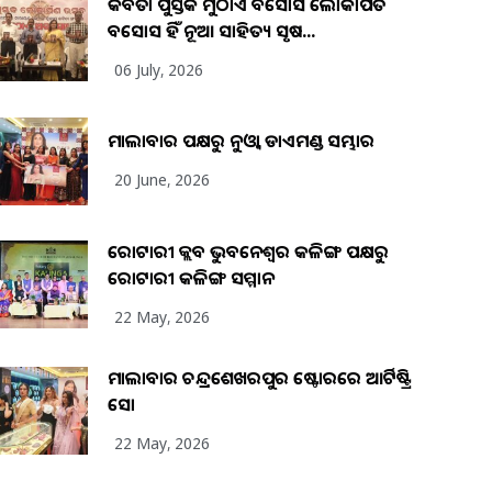
କବିତା ପୁସ୍ତକ ମୁଠାଏ ଅବସୋସ ଲୋକାର୍ପିତ
ଅବସୋସ ହିଁ ନୂଆ ସାହିତ୍ୟ ସୃଷ...
06 July, 2026
ମାଲାବାର ପକ୍ଷରୁ ନୁଓ୍ବା ଡାଏମଣ୍ଡ ସମ୍ଭାର
20 June, 2026
ରୋଟାରୀ କ୍ଲବ ଭୁବନେଶ୍ୱର କଳିଙ୍ଗ ପକ୍ଷରୁ
ରୋଟାରୀ କଳିଙ୍ଗ ସମ୍ମାନ
22 May, 2026
ମାଲାବାର ଚନ୍ଦ୍ରଶେଖରପୁର ଷ୍ଟୋରରେ ଆର୍ଟିଷ୍ଟ୍ରି
ସୋ
22 May, 2026