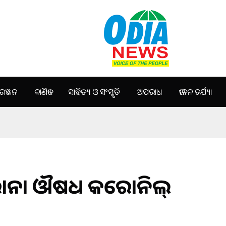
ଞ୍ଜନ
ବାଣିଜ୍ୟ
ସାହିତ୍ୟ ଓ ସଂସ୍କୃତି
ଅପରାଧ
ଜୀବନ ଚର୍ଯ୍ୟା
କରୋନା ଔଷଧ କରୋନିଲ୍