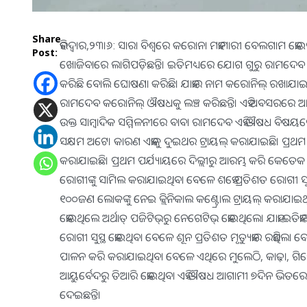
Share
ହରିଦ୍ୱାର,୨୩।୬: ସାରା ବିଶ୍ୱରେ କରୋନା ମହାମାରୀ ବେଲଗାମ ହୋଇପଡ
Post:
ଖୋଜିବାରେ ଲାଗିପଡ଼ିଛନ୍ତି। ଇତିମଧ୍ୟରେ ଯୋଗ ଗୁରୁ ରାମଦେବ ବ
କରିଛି ବୋଲି ଘୋଷଣା କରିଛି। ଯାହାର ନାମ କରୋନିଲ୍‌ ରଖାଯାଇଛ
ରାମଦେବ କରୋନିଲ୍‌ ଔଷଧକୁ ଲଞ୍ଚ କରିଛନ୍ତି। ଏହି ଅବସରରେ ଆଚାର୍ଯ
ଉକ୍ତ ସାମ୍ବାଦିକ ସମ୍ମିଳନୀରେ ବାବା ରାମଦେବ ଏହି ଔଷଧ ବିଷୟରେ ସୂ
ସକ୍ଷମ ଅଟେ। କାରଣ ଏହାକୁ ଦୁଇଥର ଟ୍ରାୟଲ୍‌ କରାଯାଇଛି। ପ୍ରଥମ ଥର କ
କରାଯାଇଛି। ପ୍ରଥମ ପର୍ଯ୍ୟାୟରେ ଦିଲ୍ଲୀରୁ ଆରମ୍ଭ କରି କେତେକ ସ
ରୋଗୀଙ୍କୁ ସାମିଲ କରାଯାଇଥିବା ବେଳେ ଶହେ ପ୍ରତିଶତ ରୋଗୀ ସୁସ୍ଥ
୧୦୦ଜଣ ଲୋକଙ୍କୁ ନେଇ କ୍ଲିନିକାଲ କଣ୍ଟ୍ରୋଲ ଟ୍ରାୟଲ୍‌ କରାଯାଇ
ହୋଇଥିଲେ ଅର୍ଥାତ୍‌ ପଜିଟିଭ୍‌ରୁ ନେଗେଟିଭ୍‌ ହୋଇଥିଲେ। ଯାହା ଇତ
ରୋଗୀ ସୁସ୍ଥ ହୋଇଥିବା ବେଳେ ଶୂନ ପ୍ରତିଶତ ମୃତ୍ୟୁହାର ରହିଥିଲା ବ
ପାଳନ କରି କରାଯାଇଥିବା ବେଳେ ଏଥିରେ ମୁଲେଠି, କାଢ଼ା, ଗିଲେୟ
ଆୟୁର୍ବେଦରୁ ତିଆରି ହୋଇଥିବା ଏହି ଔଷଧ ଆଗାମୀ ୭ଦିନ ଭିତ
ଦେଇଛନ୍ତି।