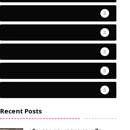
ଅପରାଧ
ଖେଳ
ଜିଲ୍ଲା
ଜୀବନ ଚର୍ଯ୍ୟା
ଦେଶ ବିଦେଶ
Recent Posts