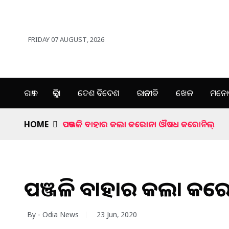
FRIDAY 07 AUGUST, 2026
ରାଜ୍ୟ
ଜିଲ୍ଲା
ଦେଶ ବିଦେଶ
ରାଜନୀତି
ଖେଳ
ମନୋର
HOME
ପତଞ୍ଜଳି ବାହାର କଲା କରୋନା ଔଷଧ କରୋନିଲ୍
ପତଞ୍ଜଳି ବାହାର କଲା 
By - Odia News
23 Jun, 2020