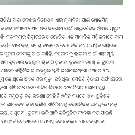
଼ିଛି। ସାରା ଦେଶର ବିଶେଷଜ୍ଞ ଏହାର ମୁକାବିଲା ପାଇଁ ଭ୍ୟାକସିନ୍‌
ାବାଙ୍କ କମ୍ପାନୀ ପ୍ରଥମ ଥର କରୋନା ପାଇଁ ଆୟୁର୍ବେଦିକ ଔଷଧ ପ୍ରସ୍ତୁତ
ି। ମଙ୍ଗଳବାର ହରିଦ୍ୱାରରେ ଆୟୋଜିତ ଏକ ସାମ୍ବାଦିକ ସମ୍ମିଳନୀରେ ବାବା
୍ୟ ବାଲ କୃଷ୍ଣ, ସମସ୍ତ ଡାକ୍ତର ଓ ବୈଜ୍ଞାନିକ ମଧ୍ୟ ଉପସ୍ଥିତ ରହିଥିଲେ।
ଚନା ଦେବାକୁ ଯାଇ କହିଛନ୍ତି, କରୋନାକୁ ହରାଇବା ପାଇଁ ଏହା ସମ୍ପୂର୍ଣ୍ଣ
୍ଲିନିକାଲ କଣ୍ଟ୍ରୋଲ ଷ୍ଟଡି ଓ ଦ୍ୱିତୀୟ କ୍ଲିନିକାଲ କଣ୍ଟ୍ରୋଲ ଟ୍ରାୟଲ୍‌
ହରରେ ଏହି କ୍ଲିନିକାଲ କଣ୍ଟ୍ରୋଲ ଷ୍ଟଡି କରାଯାଇଥିଲା। ଏଥିରେ ୨୮୦
 ହୋଇଥିଲେ ଓ ଜଣଙ୍କର ମୃତ୍ୟୁ ଘଟିଥିଲା। ସେହିପରି ଦ୍ୱିତୀୟ ପର୍ଯ୍ୟାୟରେ
ଥିଲା। ଏହି ପରୀକ୍ଷଣରେ ୩ଦିନ ଭିତରେ ୬୯ପ୍ରତିଶତ ରୋଗୀ ସୁସ୍ଥ
ିହାସରେ ସବୁଠାରୁ ବଡ଼ ଘଟଣା। ସେହିଭଳି ୭ଦିନ ମଧ୍ୟରେ ୧୦୦ ପ୍ରତିଶତ
ୋଲି ରାମଦେବ ବାବା କହିଛନ୍ତି। ଏହି ଔଷଧକୁ ବୈଜ୍ଞାନିକଙ୍କ ସମସ୍ତ ନିୟମକୁ
, ଅଶ୍ୱଗନ୍ଧା, ତୁଳସୀ ଭଳି ଆଦି ଜଡ଼ିବୁଡ଼ିର ବ୍ୟବହାର କରାଯାଇଛି।
ରେ ପତଞ୍ଜଳି ଦୋକାନରେ ଉପଲବ୍ଧ ହେବ ବୋଲି ରାମଦେବ ସୂଚନା