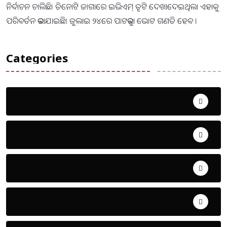
ନିର୍ବାଚନ ଚାଲିଛି। ତିନୋଟି ଜାଗାରେ ଇଭିଏମ୍ ତୃଟି ଦେଖାଦେଇଥିଲା ଏହାକୁ
ପରିବର୍ତନ କରାଯାଇଛି। ଜୁଲାଇ ୨୪ରେ ପାଟକୁରା ଭୋଟ ଗଣତି ହେବ ।
Categories
Uncategorized
ଅପରାଧ
ଖେଳ
ଜିଲ୍ଲା