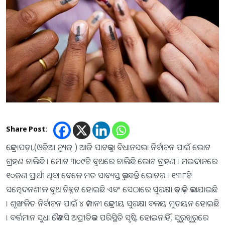
Share Post:
କେନ୍ଦ୍ରାପଡ଼ା,(ଓଡ଼ିଆ ନ୍ୟୁଜ୍ ) ଆଜି ପାଟକୁରା ବିଧାନସଭା ନିର୍ବାଚନ ପାଇଁ ଭୋଟ
ଗ୍ରହଣ ଚାଲିଛି । ମୋଟ ୩୦୯ଟି ବୁଥରେ ଚାଲିଛି ଭୋଟ ଗ୍ରହଣ । ମଇଦାନରେ
୧୦ଜଣ ପ୍ରାର୍ଥୀ ଥିବା ବେଳେ ମତ ସାବ୍ୟସ୍ତ କରୁଛନ୍ତି ଭୋଟର । ୧୩୮ଟି
ସମ୍ବେଦନଶୀଳ ବୁଥ ଚିହ୍ନଟ ହୋଇଛି ଏବଂ ସେଠାରେ ସୁରକ୍ଷା କଡ଼ାକଡ଼ି କରାଯାଇଛି
। ଶୃଙ୍ଖଳିତ ନିର୍ବାଚନ ପାଇଁ ୪ କମ୍ପାନୀ କେନ୍ଦ୍ରୀୟ ସୁରକ୍ଷା ବଳୟ ମୁତୟନ ହୋଇଛି
। ବର୍ତ୍ତମାନ ସୁଧା କୌଣସି ଅପ୍ରୀତିକର ପରିସ୍ଥିତି ସୃଷ୍ଟି ହୋଇନାହିଁ, ସୁରୁଖୁରୁରେ