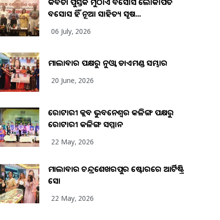
କବିତା ପୁସ୍ତକ ମୁଠାଏ ଅବସୋସ ଲୋକାର୍ପିତ
ଅବସୋସ ହିଁ ନୂଆ ସାହିତ୍ୟ ସୃଷ...
06 July, 2026
ମାଲାବାର ପକ୍ଷରୁ ନୁଓ୍ବା ଡାଏମଣ୍ଡ ସମ୍ଭାର
20 June, 2026
ରୋଟାରୀ କ୍ଲବ ଭୁବନେଶ୍ୱର କଳିଙ୍ଗ ପକ୍ଷରୁ
ରୋଟାରୀ କଳିଙ୍ଗ ସମ୍ମାନ
22 May, 2026
ମାଲାବାର ଚନ୍ଦ୍ରଶେଖରପୁର ଷ୍ଟୋରରେ ଆର୍ଟିଷ୍ଟ୍ରି
ସୋ
22 May, 2026