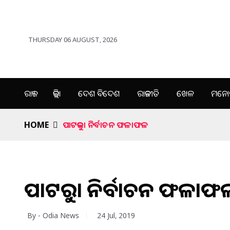
THURSDAY 06 AUGUST, 2026
ରାଜ୍ୟ
ଜିଲ୍ଲା
ଦେଶ ବିଦେଶ
ରାଜନୀତି
ଖେଳ
ମନୋର
HOME
ପାଟକୁରା ନିର୍ବାଚନ ଫଳାଫଳ
ପାଟକୁରା ନିର୍ବାଚନ ଫଳାଫ
By - Odia News
24 Jul, 2019