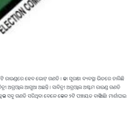
୮ଟି ରାଉଣ୍ଡରେ ହେବ ଭୋଟ୍ ଗଣତି । କଡା ସୁରକ୍ଷା ବ୍ୟବସ୍ଥା ଭିତରେ ଚାଲିଛି
ୀ ଅଗ୍ରଓ୍ୱାଲ ଆଗୁଆ ଅଛନ୍ତି । ସାବିତ୍ରୀ ଅଗ୍ରଓ୍ୱାଲ ଅଷ୍ଟମ ରାଉଣ୍ଡ ଗଣତି
ର ସବୁ ଗଣତି ସରିଥିବା ବେଳେ କେବଳ ୨ଟି ପଞ୍ଚାୟତ ବାକି ଅଛି। ମାର୍ଶାଘାଇ