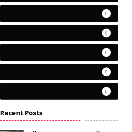
ଅପରାଧ
ଖେଳ
ଜିଲ୍ଲା
ଜୀବନ ଚର୍ଯ୍ୟା
ଦେଶ ବିଦେଶ
Recent Posts