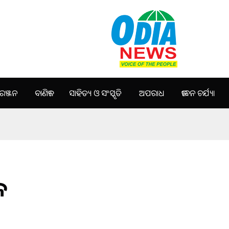
ଞ୍ଜନ
ବାଣିଜ୍ୟ
ସାହିତ୍ୟ ଓ ସଂସ୍କୃତି
ଅପରାଧ
ଜୀବନ ଚର୍ଯ୍ୟା
ଳ