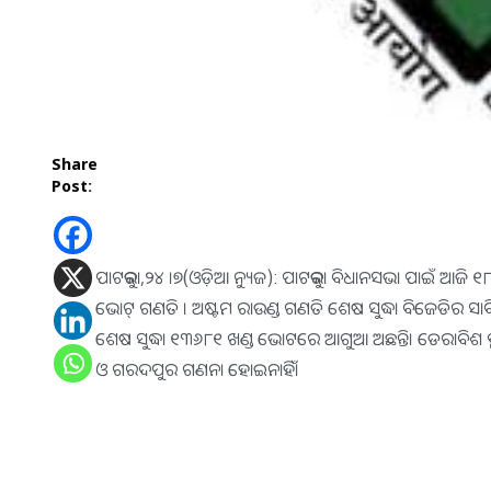
Share
Post:
ପାଟକୁରା,୨୪ ।୭(ଓଡ଼ିଆ ନ୍ୟୁଜ): ପାଟକୁରା ବିଧାନସଭା ପାଇଁ ଆଜି ୧
ଭୋଟ୍ ଗଣତି । ଅଷ୍ଟମ ରାଉଣ୍ଡ ଗଣତି ଶେଷ ସୁଦ୍ଧା ବିଜେଡିର ସାବିତ୍ର
ଶେଷ ସୁଦ୍ଧା ୧୩୬୮୧ ଖଣ୍ଡ ଭୋଟରେ ଆଗୁଆ ଅଛନ୍ତି। ଡେରାବିଶ ବ୍ଲକ
ଓ ଗରଦପୁର ଗଣନା ହୋଇନାହିଁ।