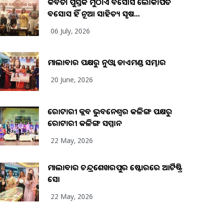
କବିତା ପୁସ୍ତକ ମୁଠାଏ ଅବସୋସ ଲୋକାର୍ପିତ
ଅବସୋସ ହିଁ ନୂଆ ସାହିତ୍ୟ ସୃଷ...
06 July, 2026
ମାଲାବାର ପକ୍ଷରୁ ନୁଓ୍ବା ଡାଏମଣ୍ଡ ସମ୍ଭାର
20 June, 2026
ରୋଟାରୀ କ୍ଲବ ଭୁବନେଶ୍ୱର କଳିଙ୍ଗ ପକ୍ଷରୁ
ରୋଟାରୀ କଳିଙ୍ଗ ସମ୍ମାନ
22 May, 2026
ମାଲାବାର ଚନ୍ଦ୍ରଶେଖରପୁର ଷ୍ଟୋରରେ ଆର୍ଟିଷ୍ଟ୍ରି
ସୋ
22 May, 2026