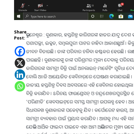
Share
ଭୁବନେଶ୍ୱର : ବୁଣାକାର, ହସ୍ତଶିଳ୍ପ କାରିଗରଙ୍କ ହାତର ଯାଦୁ ଦେଶ
Post:
ପଶାପଲ୍ଲୀ, ଇକ୍କତ, ସମ୍ବଲପୁରୀ ପାଟର ଚାହିଦା ଆକାଶଛୁଆଁ । କିନ୍ତୁ
ଜୀବନ ବିତାଉଛି । ତାଙ୍କ ପରିବାର ଚଳିବା କଷ୍ଟକର ହେଉଛି । ଲାଭାଂଶ
ପାଉଛନ୍ତି । ବୁଣାକାରଙ୍କୁ ତାଙ୍କ ପରିଶ୍ରମର ମୂଲ୍ୟ ଦେବାକୁ ପରିଚ
କାରିଗରଙ୍କ ସାମଗ୍ରୀ ବିକ୍ରି ପାଇଁ ଅନଲାଇନ୍ ମାର୍କେଟିଂ ସୁବିଧା ଦେବାକ
ବୋଲି ଅ।।ଜି ଆୟୋଜିତ ୱେବିନାର୍‌ରେ ଘୋଷଣା କରାଯାଇଛି ।
ଜାତୀୟ ହସ୍ତଶିଳ୍ପ ଦିବସ ଅବସରରେ ଏହି ୱେବିନାର ହୋଇଥିଲା । ପରି
ବିକ୍ରି କରାଯିବ । ଌରିଚୟ ଫାଉଣ୍ଡେସନ୍ ଓ ଚନ୍ଦ୍ରଶେଖରପୁରସ୍ଥିତ ହେଡ
‘ପରିଣୀତି’ ୱେବସାଇଟ୍‌ରେ ସମସ୍ତ ସାମଗ୍ରୀ ଉପଲବ୍ଧ ହେବ । ଆମାଜନ ଓ
ସିଧାସଳଖ ବୁଣାକାରଙ୍କ ପକେଟ୍‌କୁ ଯିବ । କର୍ପୋରେଟ ହାଉସ୍‌, ଆଇ
ସାମଗ୍ରୀ ବ୍ୟବହାର ପାଇଁ ପ୍ରୟାସ କରାଯିବ । ଆଗକୁ ମଧ୍ୟ ଏହି ସାମଗ୍
ଯେଭଳି ଆର୍ଥିକ ଫାଇଦା ପାଇବେ ଏହା ଆମ ଅଭିଯାନର ମୁଖ୍ୟ ଉଦ୍ଦେଶ୍