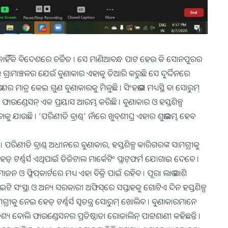
 କାହିଁଁକି ବିଦେଶରେ ଚର୍ଚ୍ଚିତ । ସେ ମାଣିଆବନ୍ଧ ପାଟ ହେଉ କି ସୋନପୁରର
 ଗ୍ରାମାଞ୍ଚଳର ଯେଉଁ ବୁଣାକାର ଏହାକୁ ତିଆରି କରୁଛି ସେ ଦୁର୍ଦ୍ଦିନରେ
ର ମାତ୍ର କେଇ ଗୁଣ ବୁଣାକାରକୁ ମିଳୁଛି । ସିଂହଭାଗ ମଧ୍ୟସ୍ଥି ବା ସୋରୁମ୍
ୟ ଫାଉଣ୍ଡେସନ୍ ଏକ ପ୍ରୟାସ ଆରମ୍ଭ କରିଛି । ବୁଣାକାର ଓ ହସ୍ତଶିଳ୍ପ
ୁ ଯାଉଛି । ‘ପରିଣୀତି ବ୍ରାଣ୍ଡ୍‌’ ନାଁରେ ଖୁବ୍‌ଶୀଘ୍ର ଏହାର ଶୁଭାରମ୍ଭ ହେବ
ଣୀତି ବ୍ରାଣ୍ଡ୍ ଅଧୀନରେ ବୁଣାକାର, ହସ୍ତଶିଳ୍ପ କାରିଗରଙ୍କ ସାମଗ୍ରୀକୁ
୍ ଟର୍ଣ୍ଣର୍ସ ଏଥିପାଇଁ ଡିଜିଟାଲ ମାର୍କେଟିଂ ପ୍ଲାଟ୍‌ଫର୍ମ ଯୋଗାଇ ଦେବେ ।
 ଫ୍ଲିପ୍‌କାର୍ଟରେ ମଧ୍ୟ ଏହା ବିକ୍ରି ପାଇଁ ରହିବ । ପୂରା ଲାଭ ରାଶି
ଟି ସଂସ୍ଥା ଓ ଅନ୍ୟ ସରକାରୀ ଅଫିସ୍‌ରେ ସପ୍ତାହକୁ ଗୋଟିଏ ଦିନ ହସ୍ତଶିଳ୍ପ
ରୀକୁ ନେଇ ହେଡ୍ ଟର୍ଣ୍ଣର୍ସ ସ୍ୱତନ୍ତ୍ର ସୋରୁମ୍ ଖୋଲିବ । ବୁଣାକାରମାନେ
ୟ ବୋଲି ଫାଉଣ୍ଡେସନର ପ୍ରତିଷ୍ଠାତା ରୋଜାଲିନ୍ ପାଟ୍ଟଶାଣୀ କହିଛନ୍ତି ।