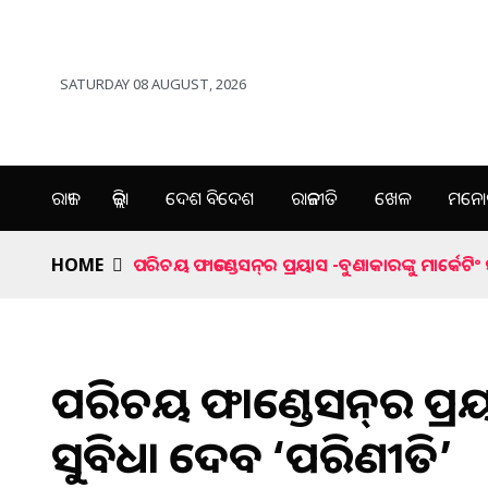
SATURDAY 08 AUGUST, 2026
ରାଜ୍ୟ
ଜିଲ୍ଲା
ଦେଶ ବିଦେଶ
ରାଜନୀତି
ଖେଳ
ମନୋର
HOME
ପରିଚୟ ଫାଉଣ୍ଡେସନ୍‌ର ପ୍ରୟାସ -ବୁଣାକାରଙ୍କୁ ମାର୍କେଟି
ପରିଚୟ ଫାଉଣ୍ଡେସନ୍‌ର ପ୍ରୟା
ସୁବିଧା ଦେବ ‘ପରିଣୀତି’