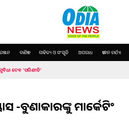
ଞ୍ଜନ
ବାଣିଜ୍ୟ
ସାହିତ୍ୟ ଓ ସଂସ୍କୃତି
ଅପରାଧ
ଜୀବନ ଚର୍ଯ୍ୟା
ଂ ସୁବିଧା ଦେବ ‘ପରିଣୀତି’
ସ -ବୁଣାକାରଙ୍କୁ ମାର୍କେଟିଂ