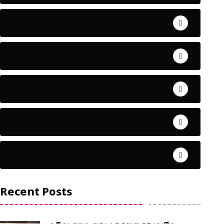
ଅପରାଧ
ଖେଳ
ଜିଲ୍ଲା
ଜୀବନ ଚର୍ଯ୍ୟା
ଦେଶ ବିଦେଶ
Recent Posts