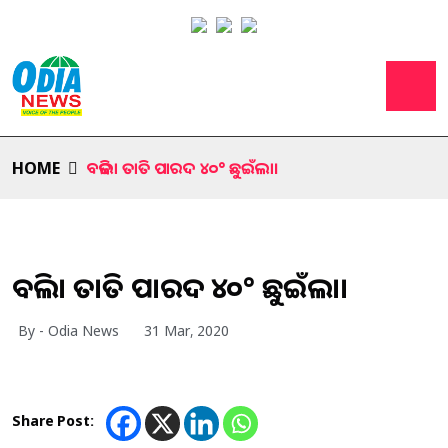
HOME
ବଢିଲା ତାତି ପାରଦ ୪୦° ଛୁଇଁଲା।
ବଢିଲା ତାତି ପାରଦ ୪୦° ଛୁଇଁଲା।
By - Odia News
31 Mar, 2020
Share Post: