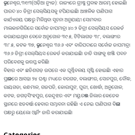
ଭୁବନେଶ୍ୱର,୩୧ା୩(ଓଡ଼ିଆ ନ୍ୟୁଜ): ରାଜ୍ୟରେ ଗ୍ରୀଷ୍ମ ପ୍ରବାହ ଆରମ୍ଭ ହୋଇଛି।
ପାରଦ ୪୦ ଡିଗ୍ରୀ ସେଲ୍‌ସିୟସକୁ ଟପିଯାଇଛି। ଆଞ୍ଚଳିକ ପାଣିପାଗ
କାର୍ଯ୍ୟାଳୟ ପକ୍ଷରୁ ମିଳିଥିବା ସୂଚନା ଅନୁଯାୟୀ ସୋମବାର
ମାଲକାନଗିରିରେ ସର୍ବୋଚ୍ଚ ତାପମାତ୍ରା ୪୦.୨ ଡିଗ୍ରୀ ସେଲ୍‌ସିୟସ ରେକର୍ଡ
କରାଯାଇଥିବା ବେଳେ ଅନୁଗୋଳ ୩୯.୫, ଟିଟିଲାଗଡ ୩୮, ବଲାଙ୍ଗୀର
୩୮.୫, କଟକ ୩୭, ଭୁବନେଶ୍ୱର ୩୬.୬ ଏବଂ ବାରିପଦାରେ ସର୍ବୋଚ୍ଚ ତାପମାତ୍ରା
୩୬.୬ ଡିଗ୍ରୀ ସେଲ୍‌ସିୟସ ରେକର୍ଡ କରାଯାଇଛି। ତାତି ସାଙ୍ଗକୁ ଝାଞ୍ଜି ପବନ
ପରିବେଶକୁ ଉତ୍ତପ୍ତ କରିଛି।
ବିହାର ଏବଂ ଛତିଶଗଡ଼ ଉପରେ ଏକ ଘୂର୍ଣ୍ଣିବଳୟ ସୃଷ୍ଟି ହୋଇଛି। ଏହାର
ପ୍ରଭାବରେ ଆସନ୍ତା ୨୪ ଘଣ୍ଟା ମଧ୍ୟରେ ବରଗଡ, ବଲାଙ୍ଗୀର, ସୋନପୁର, ବୌଦ୍ଧ,
ରାୟଗଡା, କନ୍ଧମାଳ, ଗଜପତି, କୋରାପୁଟ, ପୁରୀ, ଖୋର୍ଦ୍ଧା, ଅନୁଗୋଳ,
କଟକ, ଜଗତ୍‌ସିଂହପୁର, କେନ୍ଦୁଝର ଏବଂ ମୟୂରଭଞ୍ଜ ଜିଲାର କେତେକ
ସ୍ଥାନରେ ଝଡବର୍ଷା ହେବାର ସମ୍ଭାବନା ରହିଛି। ଏ ନେଇ ପାଣିପାଗ ବିଭାଗ
ପକ୍ଷରୁ ୟେଲୋ ଓ୍ବାର୍ନିଂ ଜାରି କରାଯାଇଛି।
Categories