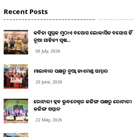
Recent Posts
କବିତା ପୁସ୍ତକ ମୁଠାଏ ଅବସୋସ ଲୋକାର୍ପିତ ଅବସୋସ ହିଁ
ନୂଆ ସାହିତ୍ୟ ସୃଷ...
06 July, 2026
ମାଲାବାର ପକ୍ଷରୁ ନୁଓ୍ବା ଡାଏମଣ୍ଡ ସମ୍ଭାର
20 June, 2026
ରୋଟାରୀ କ୍ଲବ ଭୁବନେଶ୍ୱର କଳିଙ୍ଗ ପକ୍ଷରୁ ରୋଟାରୀ
କଳିଙ୍ଗ ସମ୍ମାନ
22 May, 2026