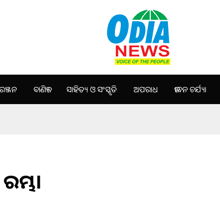
ଞ୍ଜନ
ବାଣିଜ୍ୟ
ସାହିତ୍ୟ ଓ ସଂସ୍କୃତି
ଅପରାଧ
ଜୀବନ ଚର୍ଯ୍ୟା
ରମ୍ଭ।