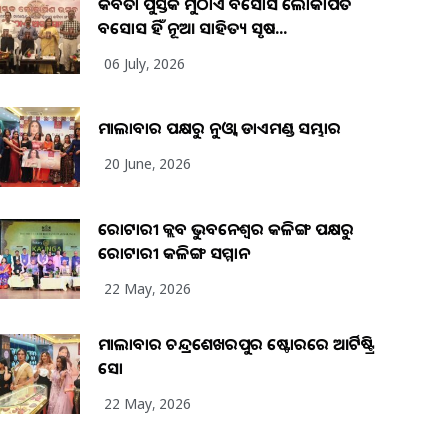
କବିତା ପୁସ୍ତକ ମୁଠାଏ ଅବସୋସ ଲୋକାର୍ପିତ
ଅବସୋସ ହିଁ ନୂଆ ସାହିତ୍ୟ ସୃଷ...
06 July, 2026
ମାଲାବାର ପକ୍ଷରୁ ନୁଓ୍ବା ଡାଏମଣ୍ଡ ସମ୍ଭାର
20 June, 2026
ରୋଟାରୀ କ୍ଲବ ଭୁବନେଶ୍ୱର କଳିଙ୍ଗ ପକ୍ଷରୁ
ରୋଟାରୀ କଳିଙ୍ଗ ସମ୍ମାନ
22 May, 2026
ମାଲାବାର ଚନ୍ଦ୍ରଶେଖରପୁର ଷ୍ଟୋରରେ ଆର୍ଟିଷ୍ଟ୍ରି
ସୋ
22 May, 2026