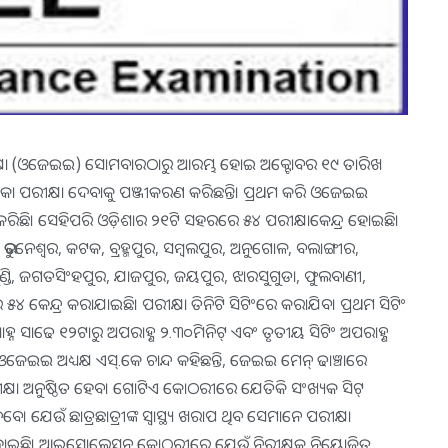
 ପରୀକ୍ଷା (ଓଜେଇଇ) ସୋମବାରଠାରୁ ଆରମ୍ଭ ହୋଇ ଅକ୍ଟୋବର ୧୯ ତାରିଖ
୍ରବେଶିକା ପରୀକ୍ଷା ଦେବାକୁ ପଞ୍ଜୀକରଣ କରିଛନ୍ତି। ପ୍ରଥମ କରି ଓଜେଇଇ
ର କରିଛି। ସେହିପରି ଓଡ଼ିଶାର ୨୧ଟି ସହରରେ ୫୪ ପରୀକ୍ଷାକେନ୍ଦ୍ର ହୋଇଛି।
 ଭୁବନେଶ୍ୱର, କଟକ, ବ୍ରହ୍ମପୁର, ସମ୍ବଲପୁର, ଅନୁଗୋଳ, ବଲାଙ୍ଗୀର,
ୁଣ୍ଡି, ଜଗତସିଂହପୁର, ଯାଜପୁର, ଜୟପୁର, ଝାରସୁଗୁଡା, ଫୁଲବାଣୀ,
ନ୍ଦ୍ର କରାଯାଇଛି। ପରୀକ୍ଷା ତିନିଟି ସିଟିଂରେ କରାଯିବ। ପ୍ରଥମ ସିଟିଂ
ୟାହ୍ନ ସାଢେ ୧୨ଟାରୁ ଅପରାହ୍ଣ ୨.୩୦ମିନିଟ୍‍ ଏବଂ ତୃତୀୟ ସିଟିଂ ଅପରାହ୍ଣ
ଓଜେଇଇ ଅଧ୍ୟକ୍ଷ ଏସ୍‍.କେ ଚାନ୍ଦ କହିଛନ୍ତି, ଜେଇଇ ମେନ୍‍ ଢାଞ୍ଚାରେ
ଷା ଅନୁଷ୍ଠିତ ହେବ। ଗୋଟିଏ କୋଠରୀରେ ଯେତିକି ସଂଖ୍ୟକ ସିଟ୍‍
ବେ। ଯେଉଁ ଛାତ୍ରଛାତ୍ରୀଙ୍କ ସ୍ୱାସ୍ଥ୍ୟ ଖରାପ ଥିବ ସେମାନେ ପରୀକ୍ଷା
ହୋଇଛି। ଆଇସୋଲେସନ କୋଠରୀରେ ଯେଉଁ ନିରୀକ୍ଷକ ନିୟୋଜିତ