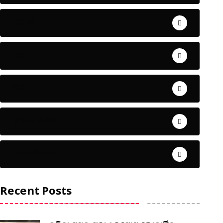
ଅପରାଧ
ଖେଳ
ଜିଲ୍ଲା
ଜୀବନ ଚର୍ଯ୍ୟା
ଦେଶ ବିଦେଶ
Recent Posts