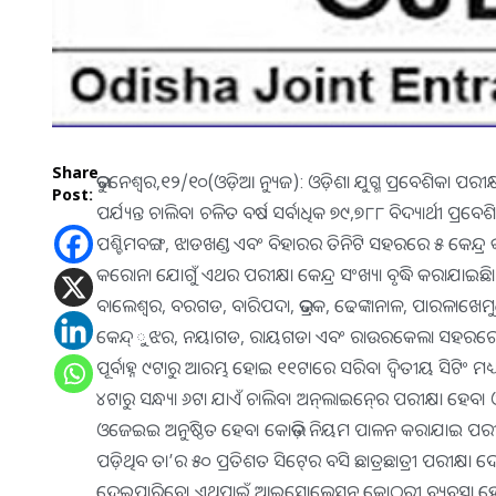
Share
ଭୁବନେଶ୍ୱର,୧୨/୧୦(ଓଡ଼ିଆ ନ୍ୟୁଜ): ଓଡ଼ିଶା ଯୁଗ୍ମ ପ୍ରବେଶିକା
Post:
ପର୍ଯ୍ୟନ୍ତ ଚାଲିବ। ଚଳିତ ବର୍ଷ ସର୍ବାଧିକ ୭୯,୭୮୮ ବିଦ୍ୟାର୍ଥୀ ପ
ପଶ୍ଚିମବଙ୍ଗ, ଝାଡଖଣ୍ଡ ଏବଂ ବିହାରର ତିନିଟି ସହରରେ ୫ କେନ୍ଦ୍
କରୋନା ଯୋଗୁଁ ଏଥର ପରୀକ୍ଷା କେନ୍ଦ୍ର ସଂଖ୍ୟା ବୃଦ୍ଧି କରାଯାଇଛି।
ବାଲେଶ୍ୱର, ବରଗଡ, ବାରିପଦା, ଭଦ୍ରକ, ଢେଙ୍କାନାଳ, ପାରଳାଖେମ
କେନ୍ଦ୍‍ୁଝର, ନୟାଗଡ, ରାୟଗଡା ଏବଂ ରାଉରକେଲା ସହରରେ ୫୪ କେ
ପୂର୍ବାହ୍ନ ୯ଟାରୁ ଆରମ୍ଭ ହୋଇ ୧୧ଟାରେ ସରିବ। ଦ୍ୱିତୀୟ ସିଟିଂ ମଧ୍
୪ଟାରୁ ସନ୍ଧ୍ୟା ୬ଟା ଯାଏଁ ଚାଲିବ। ଅନ୍‍ଲାଇନ୍‍ରେ ପରୀକ୍ଷା ହେବ। 
ଓଜେଇଇ ଅନୁଷ୍ଠିତ ହେବ। କୋଭିଡ଼ ନିୟମ ପାଳନ କରାଯାଇ ପରୀକ୍
ପଡ଼ିଥିବ ତା’ର ୫୦ ପ୍ରତିଶତ ସିଟ୍‍ରେ ବସି ଛାତ୍ରଛାତ୍ରୀ ପରୀକ୍ଷା ଦେ
ଦେଇପାରିବେ। ଏଥିପାଇଁ ଆଇସୋଲେସନ କୋଠରୀ ବ୍ୟବସ୍ଥା 