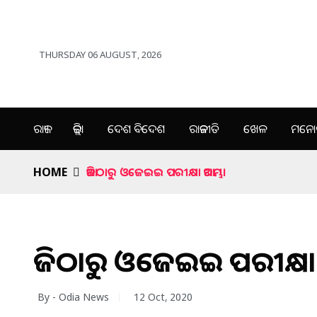
THURSDAY 06 AUGUST, 2026
ରାଜ୍ୟ
ଜିଲ୍ଲା
ଦେଶ ବିଦେଶ
ରାଜନୀତି
ଖେଳ
ମନୋର
HOME
ଆଜିଠାରୁ ଓଜେଇଇ ପରୀକ୍ଷା ଆରମ୍ଭ।
ଆଜିଠାରୁ ଓଜେଇଇ ପରୀକ୍ଷା ଆ
By - Odia News
12 Oct, 2020