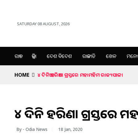
SATURDAY 08 AUGUST, 2026
ରାଜ୍ୟ
ଜିଲ୍ଲା
ଦେଶ ବିଦେଶ
ରାଜନୀତି
ଖେଳ
ମନୋର
HOME
୪ ଦିନିଆ ହରିଆଣା ଗ୍ରସ୍ତରେ ମହାମହିମ ରାଜ୍ୟପାଳ।
୪ ଦିନିଆ ହରିଆଣା ଗ୍ରସ୍ତରେ
By - Odia News
18 Jan, 2020