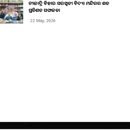
ନୀଳାଦ୍ରି ବିହାର ସରସ୍ୱତୀ ବିଦ୍ୟା ମନ୍ଦିରର ଶତ
ପ୍ରତିଶତ ସଫଳତା
22 May, 2026