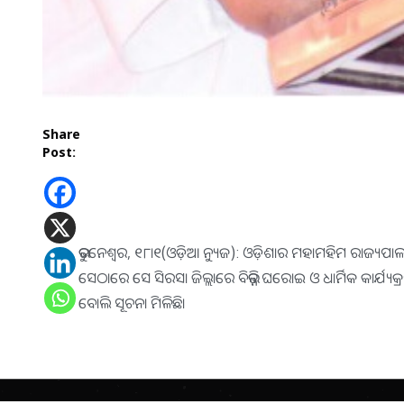
Share
Post:
ଭୁବନେଶ୍ୱର, ୧୮ା୧(ଓଡ଼ିଆ ନ୍ୟୁଜ): ଓଡ଼ିଶାର ମହାମହିମ ରାଜ୍ୟ
ସେଠାରେ ସେ ସିରସା ଜିଲ୍ଲାରେ ବିଭିନ୍ନ ଘରୋଇ ଓ ଧାର୍ମିକ କାର୍ଯ୍ୟକ୍
ବୋଲି ସୂଚନା ମିଳିଛି।