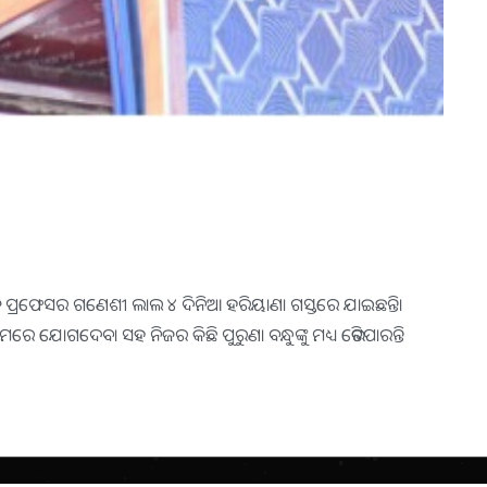
ପାଳ ପ୍ରଫେସର ଗଣେଶୀ ଲାଲ ୪ ଦିନିଆ ହରିୟାଣା ଗସ୍ତରେ ଯାଇଛନ୍ତି।
ରମରେ ଯୋଗଦେବା ସହ ନିଜର କିଛି ପୁରୁଣା ବନ୍ଧୁଙ୍କୁ ମଧ୍ୟ ଭେଟିପାରନ୍ତି