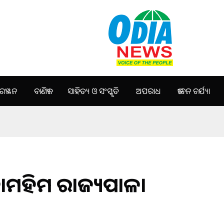
ଞ୍ଜନ
ବାଣିଜ୍ୟ
ସାହିତ୍ୟ ଓ ସଂସ୍କୃତି
ଅପରାଧ
ଜୀବନ ଚର୍ଯ୍ୟା
 ମହାମହିମ ରାଜ୍ୟପାଳ।