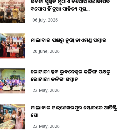
କବିତା ପୁସ୍ତକ ମୁଠାଏ ଅବସୋସ ଲୋକାର୍ପିତ
ଅବସୋସ ହିଁ ନୂଆ ସାହିତ୍ୟ ସୃଷ...
06 July, 2026
ମାଲାବାର ପକ୍ଷରୁ ନୁଓ୍ବା ଡାଏମଣ୍ଡ ସମ୍ଭାର
20 June, 2026
ରୋଟାରୀ କ୍ଲବ ଭୁବନେଶ୍ୱର କଳିଙ୍ଗ ପକ୍ଷରୁ
ରୋଟାରୀ କଳିଙ୍ଗ ସମ୍ମାନ
22 May, 2026
ମାଲାବାର ଚନ୍ଦ୍ରଶେଖରପୁର ଷ୍ଟୋରରେ ଆର୍ଟିଷ୍ଟ୍ରି
ସୋ
22 May, 2026