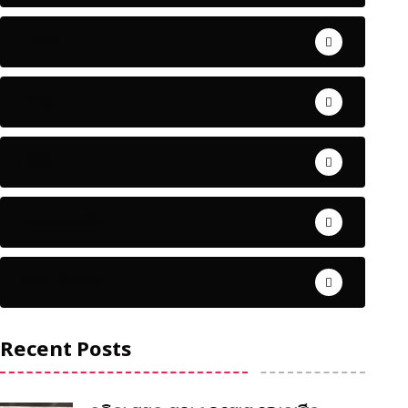
ଅପରାଧ
ଖେଳ
ଜିଲ୍ଲା
ଜୀବନ ଚର୍ଯ୍ୟା
ଦେଶ ବିଦେଶ
Recent Posts