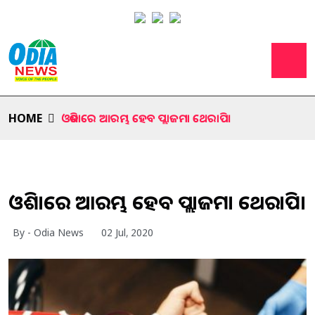
HOME
ଓଡିଶାରେ ଆରମ୍ଭ ହେବ ପ୍ଲାଜମା ଥେରାପି।
ଓଡିଶାରେ ଆରମ୍ଭ ହେବ ପ୍ଲାଜମା ଥେରାପି।
By - Odia News
02 Jul, 2020