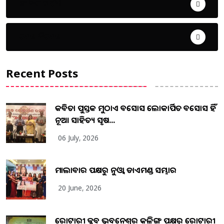
ଜୀବନ ଚର୍ଯ୍ୟା
ଦେଶ ବିଦେଶ
Recent Posts
କବିତା ପୁସ୍ତକ ମୁଠାଏ ଅବସୋସ ଲୋକାର୍ପିତ ଅବସୋସ ହିଁ
ନୂଆ ସାହିତ୍ୟ ସୃଷ...
06 July, 2026
ମାଲାବାର ପକ୍ଷରୁ ନୁଓ୍ବା ଡାଏମଣ୍ଡ ସମ୍ଭାର
20 June, 2026
ରୋଟାରୀ କ୍ଲବ ଭୁବନେଶ୍ୱର କଳିଙ୍ଗ ପକ୍ଷରୁ ରୋଟାରୀ