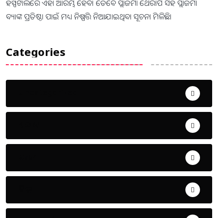
ହସ୍ପିଟାଲରେ ଏହା ଆରମ୍ଭ ହେବ। ତେବେ ପ୍ଲାଜମା ଥେରାପି ସହ ପ୍ଲାଜମା
ବ୍ୟାଙ୍କ ପ୍ରତିଷ୍ଠା ପାଇଁ ମଧ୍ୟ ନିଷ୍ପତ୍ତି ନିଆଯାଇଥିବା ସୂଚନା ମିଳିଛି।
Categories
Uncategorized
ଅପରାଧ
ଖେଳ
ଜିଲ୍ଲା