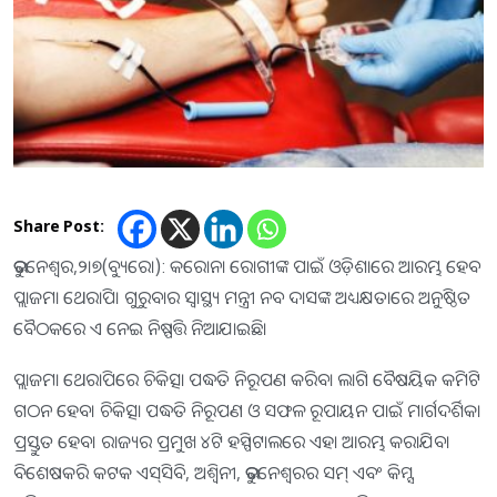
Share Post:
ଭୁବନେଶ୍ୱର,୨।୭(ବ୍ୟୁରୋ): କରୋନା ରୋଗୀଙ୍କ ପାଇଁ ଓଡ଼ିଶାରେ ଆରମ୍ଭ ହେବ
ପ୍ଲାଜମା ଥେରାପି। ଗୁରୁବାର ସ୍ବାସ୍ଥ୍ୟ ମନ୍ତ୍ରୀ ନବ ଦାସଙ୍କ ଅଧ୍ୟକ୍ଷତାରେ ଅନୁଷ୍ଠିତ
ବୈଠକରେ ଏ ନେଇ ନିଷ୍ପତ୍ତି ନିଆଯାଇଛି।
ପ୍ଲାଜମା ଥେରାପିରେ ଚିକିତ୍ସା ପଦ୍ଧତି ନିରୂପଣ କରିବା ଲାଗି ବୈଷୟିକ କମିଟି
ଗଠନ ହେବ। ଚିକିତ୍ସା ପଦ୍ଧତି ନିରୂପଣ ଓ ସଫଳ ରୂପାୟନ ପାଇଁ ମାର୍ଗଦର୍ଶିକା
ପ୍ରସ୍ତୁତ ହେବ। ରାଜ୍ୟର ପ୍ରମୁଖ ୪ଟି ହସ୍ପିଟାଲରେ ଏହା ଆରମ୍ଭ କରାଯିବ।
ବିଶେଷକରି କଟକ ଏସ୍‌ସିବି, ଅଶ୍ୱିନୀ, ଭୁବନେଶ୍ୱରର ସମ୍‌ ଏବଂ କିମ୍ସ