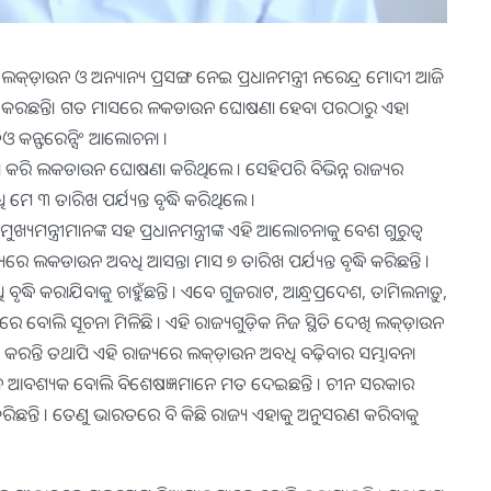
କ୍ଡ଼ାଉନ ଓ ଅନ୍ୟାନ୍ୟ ପ୍ରସଙ୍ଗ ନେଇ ପ୍ରଧାନମନ୍ତ୍ରୀ ନରେନ୍ଦ୍ର ମୋଦୀ ଆଜି
ଲୋଚନା କରଛନ୍ତି। ଗତ ମାସରେ ଳକଡାଉନ ଘୋଷଣା ହେବା ପରଠାରୁ ଏହା
ିଡ଼ିଓ କନ୍ଫରେନ୍ସିଂ ଆଲୋଚନା ।
 ଆଲୋଚନା କରି ଲକଡାଉନ ଘୋଷଣା କରିଥିଲେ । ସେହିପରି ବିଭିନ୍ନ ରାଜ୍ୟର
ମେ ୩ ତାରିଖ ପର୍ଯ୍ୟନ୍ତ ବୃଦ୍ଧି କରିଥିଲେ ।
ନ୍ତ୍ରୀମାନଙ୍କ ସହ ପ୍ରଧାନମନ୍ତ୍ରୀଙ୍କ ଏହି ଆଲୋଚନାକୁ ବେଶ ଗୁରୁତ୍ବ
ୟରେ ଲକଡାଉନ ଅବଧି ଆସନ୍ତା ମାସ ୭ ତାରିଖ ପର୍ଯ୍ୟନ୍ତ ବୃଦ୍ଧି କରିଛନ୍ତି ।
ଧି କରାଯିବାକୁ ଚାହୁଁଛନ୍ତି । ଏବେ ଗୁଜରାଟ, ଆନ୍ଧ୍ରପ୍ରଦେଶ, ତାମିଲନାଡ଼ୁ,
 ବୋଲି ସୂଚନା ମିଳିଛି । ଏହି ରାଜ୍ୟଗୁଡ଼ିକ ନିଜ ସ୍ଥିତି ଦେଖି ଲକ୍ଡ଼ାଉନ
ି ନ କରନ୍ତି ତଥାପି ଏହି ରାଜ୍ୟରେ ଲକ୍ଡ଼ାଉନ ଅବଧି ବଢ଼ିବାର ସମ୍ଭାବନା
଼ାଉନ ଆବଶ୍ୟକ ବୋଲି ବିଶେଷଜ୍ଞମାନେ ମତ ଦେଇଛନ୍ତି । ଚୀନ ସରକାର
ନ୍ତି । ତେଣୁ ଭାରତରେ ବି କିଛି ରାଜ୍ୟ ଏହାକୁ ଅନୁସରଣ କରିବାକୁ