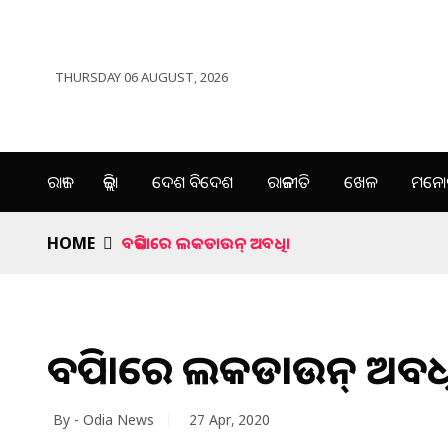
THURSDAY 06 AUGUST, 2026
ରାଜ୍ୟ
ଜିଲ୍ଲା
ଦେଶ ବିଦେଶ
ରାଜନୀତି
ଖେଳ
ମନୋର
HOME
ବଢିପାରେ ଲକଡାଉନ୍ ଅବଧି।
ବଢିପାରେ ଲକଡାଉନ୍ ଅବଧ
By - Odia News
27 Apr, 2020