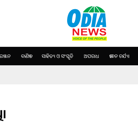
ଞ୍ଜନ
ବାଣିଜ୍ୟ
ସାହିତ୍ୟ ଓ ସଂସ୍କୃତି
ଅପରାଧ
ଜୀବନ ଚର୍ଯ୍ୟା
ି।