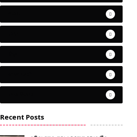
ଅପରାଧ
ଖେଳ
ଜିଲ୍ଲା
ଜୀବନ ଚର୍ଯ୍ୟା
ଦେଶ ବିଦେଶ
Recent Posts