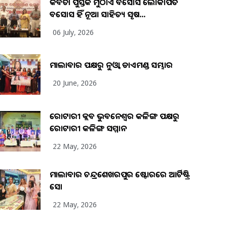
କବିତା ପୁସ୍ତକ ମୁଠାଏ ଅବସୋସ ଲୋକାର୍ପିତ
ଅବସୋସ ହିଁ ନୂଆ ସାହିତ୍ୟ ସୃଷ...
06 July, 2026
ମାଲାବାର ପକ୍ଷରୁ ନୁଓ୍ବା ଡାଏମଣ୍ଡ ସମ୍ଭାର
20 June, 2026
ରୋଟାରୀ କ୍ଲବ ଭୁବନେଶ୍ୱର କଳିଙ୍ଗ ପକ୍ଷରୁ
ରୋଟାରୀ କଳିଙ୍ଗ ସମ୍ମାନ
22 May, 2026
ମାଲାବାର ଚନ୍ଦ୍ରଶେଖରପୁର ଷ୍ଟୋରରେ ଆର୍ଟିଷ୍ଟ୍ରି
ସୋ
22 May, 2026