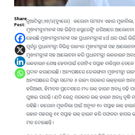
Share
ନୂଆଦିଲ୍ଲୀ,୨୭/୪(ବ୍ୟୁରୋ) : କରୋନା ସମସ୍ୟା ଏହାର ମୁକାବିଲା, ଲ
Post:
ମୁଖ୍ୟମନ୍ତ୍ରୀମାନଙ୍କ ସହ ଭିଡ଼ିଓ କନ୍ଫରେନ୍ସିଂ ଜରିଆରେ ଆ
ହେଉଛି ମୁଖ୍ୟମନ୍ତ୍ରୀମାନଙ୍କ ସହ ପ୍ରଧାନମନ୍ତ୍ରୀଙ୍କ ୪ର୍ଥ ଥର ପାଇଁ ଭ
ପୂର୍ବରୁ ପ୍ରଧାନମନ୍ତ୍ରୀ ବିଭିନ୍ନ ରାଜ୍ୟର ମୁଖ୍ୟମନ୍ତ୍ରୀଙ୍କ ସହ
ମୁଖ୍ୟମନ୍ତ୍ରୀଙ୍କ ସହ ଆଲୋଚନା କରି ପ୍ରଧାନମନ୍ତ୍ରୀ ଲକଡାଉନ ଅବଧି 
ଲକଡାଉନ ଶେଷ ହେବାପାଇଁ ଗୋଟିଏ ସପ୍ତାହ ବାକିଥିବା ବେଳେ ମୁଖ୍ୟମ
ପ୍ରଦାନ କରାଯାଉଛି । ଅନ୍ୟପକ୍ଷରେ ତେଲଙ୍ଗାନା ମୁଖ୍ୟମନ୍ତ୍ରୀ ରାଜ୍
ଅନ୍ୟପକ୍ଷରେ ଦିଲ୍ଲୀ ସମେତ ୬ ରାଜ୍ୟ ସରକାର ଲକ୍ଡ଼ାଉନ ଅବଧି ବୃଦ୍
ହରିଆଣା, ହିମାଚଳ ପ୍ରଦେଶରେ ମଧ୍ୟ ଲକ୍ ଡ଼ାଉନ ଅବଧି ବଢ଼ି ପାରେ
ଘୁଞ୍ଚାଇ ପାରନ୍ତି । ଯଦି କେନ୍ଦ୍ର ସରକାର ଲକ୍ ଡ଼ାଉନ ଅବଧି ବୃଦ୍ଧ
ରହିଛି । କରୋନା ମୁକାବିଲା ପାଇଁ ଅନ୍ୟୂନ ୧୦ ସପ୍ତାହ ଲକ୍ ଡ
ଉହାନ ସହରକୁ ୧୧ ସପ୍ତାହ ଲକ୍ ଡ଼ାଉନ କରି ସଫଳତା ହାସଲ କରିଛ
ମତ ଦେଇଛନ୍ତି ।