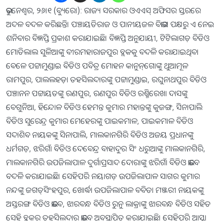
ଭୁବନେଶ୍ୱର, ୨୬।୧ (ବ୍ୟୁରୋ): ରାଜ୍ୟ ସରକାର ଓଏଏସ୍‌ ଅଫିସର ସ୍ତରରେ
ଅଦଳ ବଦଳ କରିଛନ୍ତି। ପଞ୍ଚାୟତିରାଜ ଓ ପାନୀୟଜଳ ବିଭାଗ ପକ୍ଷରୁ ଏ ନେଇ
ଶନିବାର ବିଜ୍ଞପ୍ତି ପ୍ରକାଶ କରାଯାଇଛି। ବିଜ୍ଞପ୍ତି ଅନୁଯାୟୀ, ଟିଟିଲାଗଡ଼ ବିଡିଓ
ମୋତିଲାଲ ସୁଳିଆଙ୍କୁ ବୀରମହାରାଜପୁର ବ୍ଲକକୁ ବଦଳି କରାଯାଇଥିବା
ବେଳେ ପଟ୍ଟାମୁଣ୍ଡାଇ ବିଡିଓ ପବିତ୍ର ମୋହନ କାନୁନ୍‌ଗୋଙ୍କୁ ଥୁଆମୂଳ
ରାମପୁର, ପାଲଲହଡ଼ା ତହସିଲଦାରଙ୍କୁ ପଟ୍ଟାମୁଣ୍ଡାଇ, ରଘୁନାଥପୁର ବିଡିଓ
ପଞ୍ଚାନନ ପଟ୍ଟାୟତଙ୍କୁ ରଣପୁର, ରଣପୁର ବିଡିଓ ରଶ୍ମିରେଖା ଦାସଙ୍କୁ
ବେଗୁନିଆ, ହିନ୍ଦୋଳ ବିଡିଓ ହେମନ୍ତ କୁମାର ମହାନ୍ତଙ୍କୁ କୁଜଙ୍ଗ, ସିନାପାଲି
ବିଡିଓ ସୁରେନ୍ଦ୍ର କୁମାର ମେହେରଙ୍କୁ ପାଇକମାଳ, ପାଇକମାଳ ବିଡିଓ
ସଦାଶିବ ନାୟକଙ୍କୁ ସିନାପାଲି, ମାଲକାନଗିରି ବିଡିଓ ଅଜୟ ପ୍ରଧାନଙ୍କୁ
ଧର୍ମଗଡ଼, ଝରିଗାଁ ବିଡିଓ ଦେବେନ୍ଦ୍ର ବାହାଦୁର ସିଂ ଧରୁଆଙ୍କୁ ମାଲକାନଗିରି,
ମାଲକାନଗିରି ଉପଜିଲାପାଳ ଦୁର୍ଗାପ୍ରସାଦ ଦୋରାଙ୍କୁ ଝରିଗାଁ ବିଡିଓ ଭାବେ
ବଦଳି କରାଯାଇଛି। ସେହିପରି ନୟାଗଡ଼ ଉପଜିଲାପାଳ ସାଗର କୁମାର
ନନ୍ଦଙ୍କୁ ଜଗତ୍‌ସିଂହପୁର, ଖୋର୍ଦ୍ଧା ଉପଜିଲାପାଳ ବବିତା ମଞ୍ଜରୀ ନାୟକଙ୍କୁ
ଅସ୍ତରଙ୍ଗ ବିଡିଓ ଭାବେ, ଝାରବନ୍ଧ ବିଡିଓ ରୁନୁ ଲାକ୍ରାଙ୍କୁ ଝାରବନ୍ଧ ବିଡିଓ ସହିତ
ସେହି ବ୍ଲକର ତହସିଲଦାର ଭାବେ ଅବସ୍ଥାପିତ କରାଯାଇଛି। ସେହିପରି ଆସ୍କା