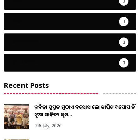
ଖେଳ
ଜିଲ୍ଲା
ଜୀବନ ଚର୍ଯ୍ୟା
ଦେଶ ବିଦେଶ
Recent Posts
କବିତା ପୁସ୍ତକ ମୁଠାଏ ଅବସୋସ ଲୋକାର୍ପିତ ଅବସୋସ ହିଁ
ନୂଆ ସାହିତ୍ୟ ସୃଷ...
06 July, 2026