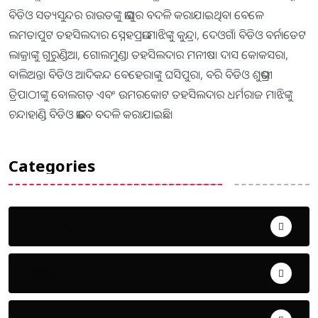
ବିଡିଓ ସତ୍ୟସୁନ୍ଦର ରାଉତଙ୍କୁ ଭାପୁର ବଦଳି କରାଯାଇଥିବା ବେଳେ
ଲମତାପୁଟ ତହସିଲଦାର ସ୍ନେହପ୍ରଭା ମାଝିଙ୍କୁ କୁନ୍ଦ୍ରା, ଦେଓଗାଁ ବିଡିଓ ବର୍ନାଡେଟ
ଲାକ୍ରାଙ୍କୁ ଗୁରୁଣ୍ଡିଆ, ଗୋଲମୁଣ୍ଡା ତହସିଲଦାର ମନୀଷା ଦାସ କୋକସରା,
ବାଲିଅନ୍ତା ବିଡିଓ ଆଦିକନ୍ଦ ବେହେରାଙ୍କୁ ଘସିପୁରା, ବରି ବିଡିଓ ଶୁଭଶ୍ରୀ
ତ୍ରିପାଠୀଙ୍କୁ ବୋଲଗଡ଼ ଏବଂ ଉମରକୋଟ ତହସିଲଦାର ଧର୍ମରାଜ ମାଝିଙ୍କୁ
ଚନ୍ଦାହାଣ୍ଡି ବିଡିଓ ଭାବେ ବଦଳି କରାଯାଇଛି।
Categories
Uncategorized
ଅପରାଧ