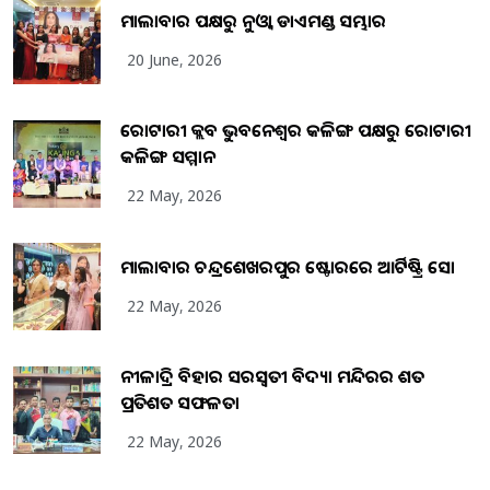
ମାଲାବାର ପକ୍ଷରୁ ନୁଓ୍ବା ଡାଏମଣ୍ଡ ସମ୍ଭାର
20 June, 2026
ରୋଟାରୀ କ୍ଲବ ଭୁବନେଶ୍ୱର କଳିଙ୍ଗ ପକ୍ଷରୁ ରୋଟାରୀ
କଳିଙ୍ଗ ସମ୍ମାନ
22 May, 2026
ମାଲାବାର ଚନ୍ଦ୍ରଶେଖରପୁର ଷ୍ଟୋରରେ ଆର୍ଟିଷ୍ଟ୍ରି ସୋ
22 May, 2026
ନୀଳାଦ୍ରି ବିହାର ସରସ୍ୱତୀ ବିଦ୍ୟା ମନ୍ଦିରର ଶତ
ପ୍ରତିଶତ ସଫଳତା
22 May, 2026