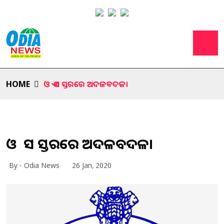
HOME
ଓ ଏ ଏସ ସ୍ତରରେ ଅଦଳବଦଳ।
ଓ ଏ ଏସ ସ୍ତରରେ ଅଦଳବଦଳ।
By - Odia News
26 Jan, 2020