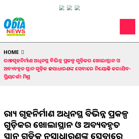
HOME
ରାଜ୍ୟ ଗୃହନିର୍ମାଣ ଅଧିନସ୍ଥ ବିଭିନ୍ନ ପ୍ରକଳ୍ପ ଗୁଡ଼ିକର ଖୋଲାସ୍ଥାନ ଓ
ଅବ୍ୟବହୃତ ସ୍ଥାନ ଗୁଡ଼ିକ ଜନସାଧାରଣଙ୍କ ସେବାରେ ନିୟୋଜିତ କରାଯିବ-
ପ୍ରିୟଦର୍ଶୀ ମିଶ୍ର
ରାଜ୍ୟ ଗୃହନିର୍ମାଣ ଅଧିନସ୍ଥ ବିଭିନ୍ନ ପ୍ରକଳ୍ପ
ଗୁଡ଼ିକର ଖୋଲାସ୍ଥାନ ଓ ଅବ୍ୟବହୃତ
ସ୍ଥାନ ଗୁଡ଼ିକ ଜନସାଧାରଣଙ୍କ ସେବାରେ