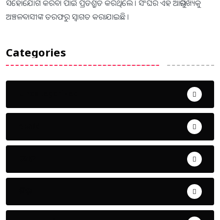
ସହୋଯୋଗ କରିବା ପାଇଁ ପ୍ରତିଶ୍ରୁତି କରିଥିଲେ । ସଂଘର ଏହି ଆଭିମୁଖ୍ୟକୁ
ଅଞ୍ଚଳବାସୀଙ୍କ ତରଫରୁ ସ୍ୱାଗତ କରାଯାଇଛି ।
Categories
Uncategorized
ଅପରାଧ
ଖେଳ
ଜିଲ୍ଲା