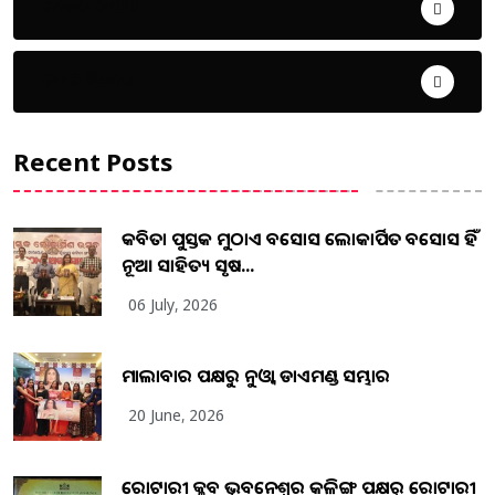
ଜୀବନ ଚର୍ଯ୍ୟା
ଦେଶ ବିଦେଶ
Recent Posts
କବିତା ପୁସ୍ତକ ମୁଠାଏ ଅବସୋସ ଲୋକାର୍ପିତ ଅବସୋସ ହିଁ
ନୂଆ ସାହିତ୍ୟ ସୃଷ...
06 July, 2026
ମାଲାବାର ପକ୍ଷରୁ ନୁଓ୍ବା ଡାଏମଣ୍ଡ ସମ୍ଭାର
20 June, 2026
ରୋଟାରୀ କ୍ଲବ ଭୁବନେଶ୍ୱର କଳିଙ୍ଗ ପକ୍ଷରୁ ରୋଟାରୀ