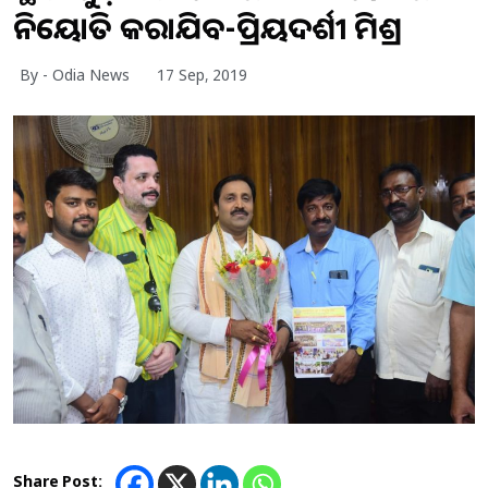
ନିୟୋଜିତ କରାଯିବ-ପ୍ରିୟଦର୍ଶୀ ମିଶ୍ର
By - Odia News
17 Sep, 2019
Share Post: