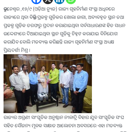
ଭୁବନେଶ୍ୱର ,୧୬/୯ (ଓଡ଼ିଆ ନ୍ୟୁଜ) ରାଜ୍ୟ ଗୃହନିର୍ମାଣ ସଂସ୍ଥା ଅଧିନରେ
ରାଜ୍ୟରେ ଥିବା ବିଭିନ୍ନ ପ୍ରକଳ୍ପ ଗୁଡ଼ିକର ଖୋଲା ଜାଗା, ଅବ୍ୟବହୃତ ସ୍ଥାନ ତଥା
ପ୍ରକଳ୍ପ ଗୁଡ଼ିକ ତରଫରୁ ପ୍ରଦାନ କରାଯାଇଥିବା ସର୍ବସାଧାରଣଙ୍କ ହିତ ସାଧନ
ଉଦ୍ଦେଶ୍ୟରେ ଦିଆଯାଇଥିବା ସ୍ଥାନ ଗୁଡ଼ିକୁ ଚିହ୍ନଟ କରାଯାଇ ବିନିଯୋଗ
କରାଯିବ ବୋଲି ମତବ୍ୟକ୍ତ କରିଛନ୍ତି ରାଜ୍ୟ ଗୃହନିର୍ମାଣ ସଂସ୍ଥା ଅଧ୍ୟକ୍ଷ
ପ୍ରିୟଦର୍ଶୀ ମିଶ୍ର ।
ରାଜ୍ୟର ଅଗ୍ରଣୀ ସାଂସ୍କୃତିକ ଅନୁଷ୍ଠାନ ନୀଳାଦ୍ରି ବିହାର ଯୁବ ସାଂସ୍କୃତିକ ସଂଘ
ସହିତ ସୌଜନ୍ୟ ମୂଳକ ସାକ୍ଷାତ ଆଲୋଚନା ଅବସରରେ ଏହା ମତବ୍ୟକ୍ତ