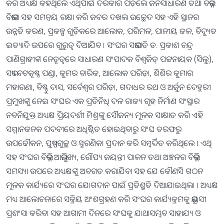
କରି ଅଧ୍ୟକ୍ଷ କହିଥିଲେ ଏଥିପାଇଁ ଦରକାର ପଡ଼ିଲେ ଜନସାଧାରଣ ତଥା ବିଭିନ୍ନ
ବିଭାଗ ସହ ସମନ୍ୱୟ ରକ୍ଷା କରି ଜବର ଦଖଲ ଉଚ୍ଛେଦ ସହ ଏହି ସ୍ଥାନର
ଉନ୍ନତି କରଣ, ପ୍ରକଳ୍ପ ଗୁଡ଼ିକରେ ଆଲୋକ, ପରିମଳ, ପାନୀୟ ଜଳ, ବିଦ୍ୟୁତ
ଇତ୍ୟାଦି ଉପରେ ଗୁରୁତ୍ୱ ଦିଆଯିବ । ସଂଘର ସଭାପତି ଡ. ପ୍ରକାଶ ଚନ୍ଦ୍ର
ପାଣିଗ୍ରାହୀଙ୍କ ନେତୃତ୍ୱରେ ସାଧାରଣ ସଂପାଦକ ବିଶ୍ୱଜିତ୍ ପଟ୍ଟନାୟକ (ସିଲୁ),
ସଭ୍ୟ ବଟକୃଷ୍ଣ ପଣ୍ଡା, କୁମର ବାରିକ, ଆଲୋକ ପରିଡ଼ା, ଶିଶିର କୁମାର
ମହାରଣା, ବିଷ୍ଣୁ ଦାସ, ସର୍ବେଶ୍ୱର ପରିଡ଼ା, ଗଦାଧର ରଥ ଓ ଅର୍ଜୁନ ଦେହୁରୀ
ପ୍ରମୁଖଙ୍କୁ ନେଇ ସଂଘର ଏକ ପ୍ରତିନିଧି ଦଳ ରାଜ୍ୟ ଗୃହ ନିର୍ମାଣ ସଂସ୍ଥାର
ନବନିଯୁକ୍ତ ଅଧ୍ୟକ୍ଷ ପ୍ରିୟଦର୍ଶୀ ମିଶ୍ରଙ୍କୁ ସୌଜନ୍ୟ ମୂଳକ ସାକ୍ଷାତ କରି ଏହି
ସମ୍ମାନଜନକ ପଦବୀରେ ଅଧିଷ୍ଠିତ ହୋଇଥିବାରୁ ସଂଘ ତରଫରୁ
ଉପଢୌକନ, ପୁଷ୍ପଗୁଚ୍ଛ ଓ ସ୍ମରଣିକା ପ୍ରଦାନ କରି ସମ୍ବର୍ଦ୍ଦିତ କରିଥିଲେ । ଏଥି
ସହ ସଂଘର ବିଭିନ୍ନ ଆଭିମୁଖ୍ୟ, ରୌପ୍ୟ ଜୟନ୍ତୀ ପାଳନ ତଥା ଅଞ୍ଚଳର ବିଭିନ୍ନ
ସମସ୍ୟା ଉପରେ ଅଧ୍ୟକ୍ଷଙ୍କୁ ଅବଗତ କରାଯିବା ସହ ଯେ କୌଣସି ଗଠନ
ମୂଳକ କାର୍ଯ୍ୟରେ ସଂଘର ଯୋଗଦାନ ପାଇଁ ପ୍ରତିଶ୍ରୁତି ଦିଆଯାଇଥିଲା । ଅଧ୍ୟକ୍ଷ
ମଧ୍ୟ ଆଲୋଚନାରେ ସକ୍ରିୟ ଅଂଶଗ୍ରହଣ କରି ସଂଘର କାର୍ଯ୍ୟକ୍ରମକୁ ଭୂୟସୀ
ପ୍ରଶଂସା କରିବା ସହ ଆଗାମୀ ଦିନରେ ସଂଘକୁ ଯାଥାସମ୍ଭବ ସାହାଯ୍ୟ ଓ