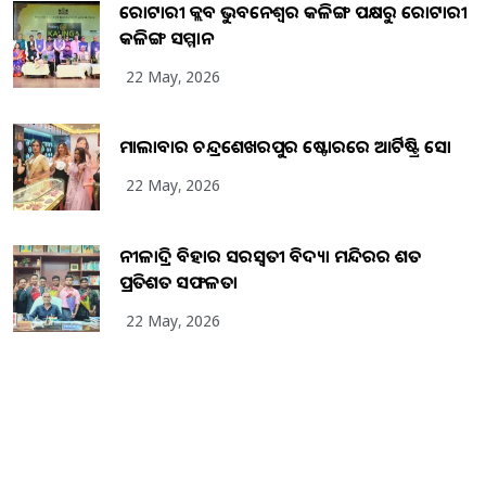
ରୋଟାରୀ କ୍ଲବ ଭୁବନେଶ୍ୱର କଳିଙ୍ଗ ପକ୍ଷରୁ ରୋଟାରୀ
କଳିଙ୍ଗ ସମ୍ମାନ
22 May, 2026
ମାଲାବାର ଚନ୍ଦ୍ରଶେଖରପୁର ଷ୍ଟୋରରେ ଆର୍ଟିଷ୍ଟ୍ରି ସୋ
22 May, 2026
ନୀଳାଦ୍ରି ବିହାର ସରସ୍ୱତୀ ବିଦ୍ୟା ମନ୍ଦିରର ଶତ
ପ୍ରତିଶତ ସଫଳତା
22 May, 2026
Copyright
2026
BrandingKaro.com
. All Rights Reserved.