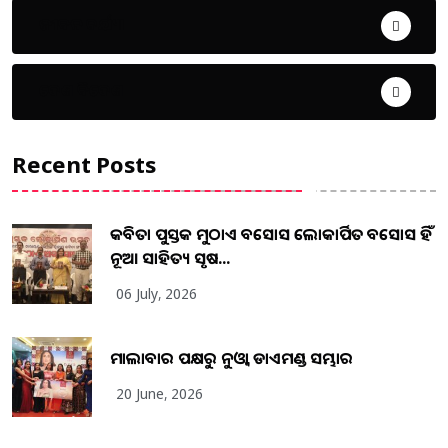
ଜୀବନ ଚର୍ଯ୍ୟା
ଦେଶ ବିଦେଶ
Recent Posts
କବିତା ପୁସ୍ତକ ମୁଠାଏ ଅବସୋସ ଲୋକାର୍ପିତ ଅବସୋସ ହିଁ
ନୂଆ ସାହିତ୍ୟ ସୃଷ...
06 July, 2026
ମାଲାବାର ପକ୍ଷରୁ ନୁଓ୍ବା ଡାଏମଣ୍ଡ ସମ୍ଭାର
20 June, 2026