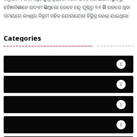
ବୈଜ୍ଞାନିକମାନେ ଉଦ୍ୟମ କରିଥିଲେ। ତେବେ ଚନ୍ଦ୍ର ପୃଷ୍ଠରୁ ୨.୧ କିମି ଉଚ୍ଚରେ ଥିବା
ସମୟରେ ଲ୍ୟାଣ୍ଡର ବିକ୍ରମ ସହିତ ଯୋଗାଯୋଗ ବିଚ୍ଛିନ୍ନ ହୋଇ ଯାଇଥିଲା।
Categories
Uncategorized
ଅପରାଧ
ଖେଳ
ଜିଲ୍ଲା