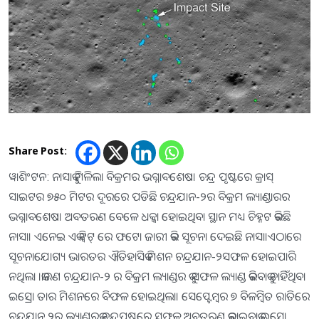
Share Post:
ୱାଶିଂଟନ: ନାସାକୁ ମିଳିଲା ବିକ୍ରମର ଭଗ୍ନାବଶେଷ। ଚନ୍ଦ୍ର ପୃଷ୍ଟରେ କ୍ରାସ୍
ସାଇଟର ୭୫୦ ମିଟର ଦୂରରେ ପଡିଛି ଚନ୍ଦ୍ରଯାନ-୨ର ବିକ୍ରମ ଲ୍ୟାଣ୍ଡାରର
ଭଗ୍ନାବଶେଷ। ଅବତରଣ ବେଳେ ଧକ୍କା ହୋଇଥିବା ସ୍ଥାନ ମଧ୍ୟ ଚିହ୍ନଟ କରିଛି
ନାସା। ଏନେଇ ଏକ ଟ୍ବିଟ୍ ରେ ଫଟୋ ଜାରୀ କରି ସୂଚନା ଦେଇଛି ନାସା।ଏଠାରେ
ସୂଚନାଯୋଗ୍ୟ ଭାରତର ଐତିହାସିକ ମିଶନ ଚନ୍ଦ୍ରଯାନ-୨ସଫଳ ହୋଇପାରି
ନଥିଲା ।କାରଣ ଚନ୍ଦ୍ରଯାନ-୨ ର ବିକ୍ରମ ଲ୍ୟାଣ୍ଡର କୁ ସଫଳ ଲ୍ୟାଣ୍ଡ କରିବାକୁ ଚାହିଁଥିବା
ଇସ୍ରୋ ତାର ମିଶନରେ ବିଫଳ ହୋଇଥିଲା। ସେପ୍ଟେମ୍ବର ୭ ବିଳମ୍ବିତ ରାତିରେ
ଚନ୍ଦ୍ରଯାନ ୨ର ଲ୍ୟାଣ୍ଡରକୁ ଚନ୍ଦ୍ରପୃଷ୍ଠରେ ସଫଳ ଅବତରଣ କରାଇବାକୁ ଇସ୍ରୋ