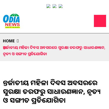
HOME
ଆନ୍ତର୍ଜାତୀୟ ମହିଳା ଦିବସ ଅବସରରେ ସୁରକ୍ଷା ତରଫରୁ ସାଧାରଣଜ୍ଞାନ,
ନୃତ୍ୟ ଓ ସଙ୍ଗୀତ ପ୍ରତିଯୋଗିତା
ଆନ୍ତର୍ଜାତୀୟ ମହିଳା ଦିବସ ଅବସରରେ
ସୁରକ୍ଷା ତରଫରୁ ସାଧାରଣଜ୍ଞାନ, ନୃତ୍ୟ
ଓ ସଙ୍ଗୀତ ପ୍ରତିଯୋଗିତା