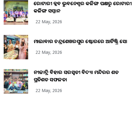
ରୋଟାରୀ କ୍ଲବ ଭୁବନେଶ୍ୱର କଳିଙ୍ଗ ପକ୍ଷରୁ ରୋଟାରୀ
କଳିଙ୍ଗ ସମ୍ମାନ
22 May, 2026
ମାଲାବାର ଚନ୍ଦ୍ରଶେଖରପୁର ଷ୍ଟୋରରେ ଆର୍ଟିଷ୍ଟ୍ରି ସୋ
22 May, 2026
ନୀଳାଦ୍ରି ବିହାର ସରସ୍ୱତୀ ବିଦ୍ୟା ମନ୍ଦିରର ଶତ
ପ୍ରତିଶତ ସଫଳତା
22 May, 2026
Copyright
2026
BrandingKaro.com
. All Rights Reserved.