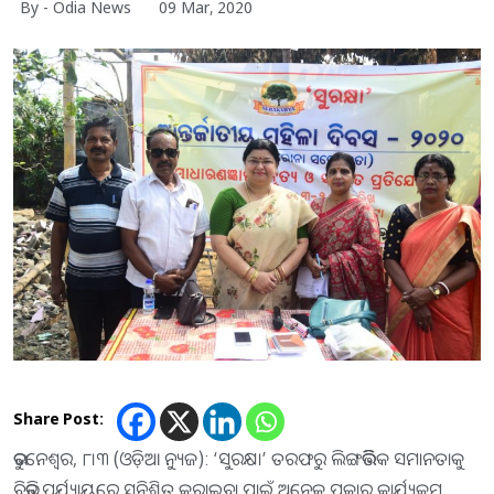
By - Odia News
09 Mar, 2020
Share Post:
ଭୁବନେଶ୍ୱର, ୮।୩ (ଓଡ଼ିଆ ନ୍ୟୁଜ): ‘ସୁରକ୍ଷା’ ତରଫରୁ ଲିଙ୍ଗଭିିତ୍ତିକ ସମାନତାକୁ
ବିଭିନ୍ନ ପର୍ଯ୍ୟାୟରେ ସୁନିଶ୍ଚିତ କରାଇବା ପାଇଁ ଅନେକ ପ୍ରକାର କାର୍ଯ୍ୟକ୍ରମ