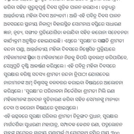
କରିବା ସହିତ ଗୁରୁତ୍ୱପୂର୍ଣ୍ଣ ଦିବସ ଗୁଡ଼ିକ ପାଳନ କରଯାଏ । ତନ୍ମଧ୍ୟରୁ
ଆନ୍ତର୍ଜାତୀୟ ମହିଳା ଦିବସ ଅନ୍ୟତମ । ଆଜି ଏହି ପବିତ୍ର ଦିବସ ପାଳନ
ଅବସରରେ ସ୍ଥାନୀୟ ନିଳାଦ୍ରୀ ବିହାରସ୍ଥିତ ସୋମନାଥ ବସ୍ତିରେ ସାଧାରଣ
ଜ୍ଞାନ, ନୃତ୍ୟ, ସଙ୍ଗୀତ ପ୍ରତିଯୋଗିତା କରାଯିବା ସହିତ କରୋନା ସଚେତନତା
କାର୍ଯ୍ୟକ୍ରମ ଅନୁଷ୍ଠିତ ହୋଇଯାଇଛି । ଏଥିରେ ‘ସୁରକ୍ଷା’ର ସଭାପତି ଶ୍ରୀମତୀ
ବନ୍ଦନା ପଣ୍ଡା, ଆନ୍ତର୍ଜାତୀୟ ମହିଳା ଦିବସରେ ନିଷ୍ପେସିତ ପ୍ରକ୍ରିୟାରେ
ମହିଳାମାନଙ୍କ ଭୂମିକା ଓ ମହିଳାମାନେ ନିଜକୁ କିପରି ସ୍ୱାବଲମ୍ବୀ କରିପାରିବେ,
ସେଥିପ୍ରତି ଦୃଷ୍ଟି ଆକର୍ଷଣ କରିଥିଲେ । ଏହି ପବିତ୍ର ମହିଳା ଦିବସରେ
ସୁରକ୍ଷାର ବରିଷ୍ଠ ସଦସ୍ୟା ଶ୍ରୀମତୀ ଚନ୍ଦନା ତ୍ରିପାଠୀ ଯୋଗଦେଇ
ନାରୀମାନଙ୍କ ଅତ୍ମ ବିଶ୍ୱାସକୁ ବଳବତ୍ତର କରାଇବା ବିଷୟରେ ଆଲୋଚନା
କରିଥିଲେ । ‘ସୁରକ୍ଷା’ର ପରିଚାଳନା ନିର୍ଦ୍ଦେଶିକା ଶ୍ରୀମତୀ ମିଲି ରଣା
ମହିଳାମାନଙ୍କ ଅବଦାନ ସ୍ମୃତିଚାରଣ କରିବା ସହିତ ସେମାନଙ୍କୁ ମାନ୍ୟତା
ଦେବା ଓ କରୋନା ବିଷୟରେ ବୁଝାଇଥିଲେ ।
ଏହି ଉତ୍ସବରେ ସୁରକ୍ଷା ପରିବାର ଶ୍ରୀମତୀ ଚିତ୍ରଙ୍ଗଦ ପ୍ରଧାନ, ସୁରକ୍ଷାର
ମାର୍ଗଦର୍ଶିକା ସୁଧାରଣୀ ମହାପାତ୍ର, ସମ୍ପାଦକ କେଶବ ରଣା, ପଦ୍ମଲୋଚନ
ସାହୁଙ୍କ ସମେତତ ସ୍ଥାନୀୟ ପଣ୍ଡାପାର୍କ ଓ ସୋମନାଥ ବସ୍ତିର ପ୍ରାୟ ୩୦୦