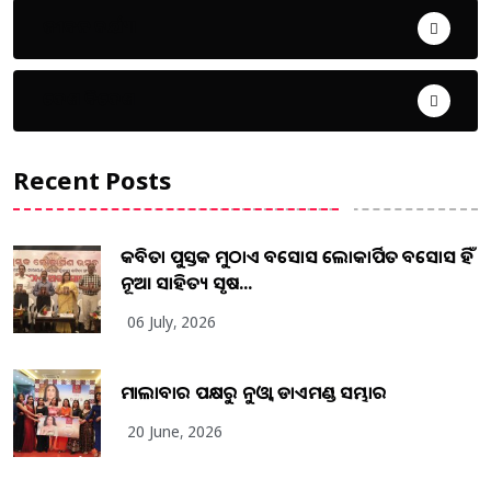
ଜୀବନ ଚର୍ଯ୍ୟା
ଦେଶ ବିଦେଶ
Recent Posts
କବିତା ପୁସ୍ତକ ମୁଠାଏ ଅବସୋସ ଲୋକାର୍ପିତ ଅବସୋସ ହିଁ
ନୂଆ ସାହିତ୍ୟ ସୃଷ...
06 July, 2026
ମାଲାବାର ପକ୍ଷରୁ ନୁଓ୍ବା ଡାଏମଣ୍ଡ ସମ୍ଭାର
20 June, 2026