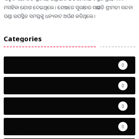
ମସହିଳା ଯୋଗ ଦେଇଥିଲେ । ଶେଷରେ ସୁରକ୍ଷାର ସଭାପତି ଶ୍ରୀମତୀ ବନ୍ଦନା
ପଣ୍ଡା ଉପସ୍ଥିତ ସମସ୍ତଙ୍କୁ ଧନ୍ୟବାଦ ଅର୍ପଣ କରିଥିଲେ ।
Categories
Uncategorized
ଅପରାଧ
ଖେଳ
ଜିଲ୍ଲା