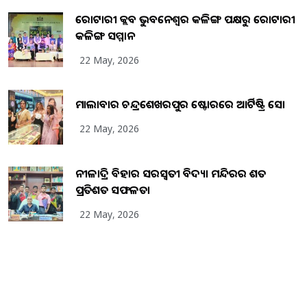
ରୋଟାରୀ କ୍ଲବ ଭୁବନେଶ୍ୱର କଳିଙ୍ଗ ପକ୍ଷରୁ ରୋଟାରୀ
କଳିଙ୍ଗ ସମ୍ମାନ
22 May, 2026
ମାଲାବାର ଚନ୍ଦ୍ରଶେଖରପୁର ଷ୍ଟୋରରେ ଆର୍ଟିଷ୍ଟ୍ରି ସୋ
22 May, 2026
ନୀଳାଦ୍ରି ବିହାର ସରସ୍ୱତୀ ବିଦ୍ୟା ମନ୍ଦିରର ଶତ
ପ୍ରତିଶତ ସଫଳତା
22 May, 2026
Copyright
2026
BrandingKaro.com
. All Rights Reserved.