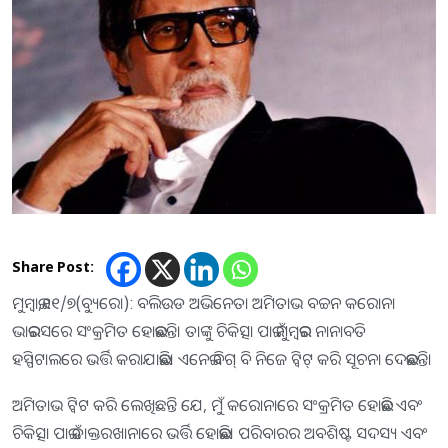
Share Post:
ମୁମ୍ବାଇ,୧୧/୭(ବ୍ୟୁରୋ): ବଲିଉଡ ଅଭିନେତା ଅମିତାଭ ବଚ୍ଚନ କରୋନା
ଭାଇରସରେ ସଂକ୍ରମିତ ହୋଇଛନ୍ତି। ତାଙ୍କୁ ଚିକିତ୍ସା​‌ ପାଇଁ ମୁମ୍ବଇର ନାନାବତି
ହସ୍ପିଟାଲରେ ଭର୍ତ୍ତି କରାଯାଇଛି। ଏନେଇ ବିଗ୍ ବି ନିଜେ ଟ୍ବିଟ୍ କରି ସୂଚନା ଦେଇଛନ୍ତି।
ଅମିତାଭ ଟ୍ୱିଟ କରି ଲେଖିଛନ୍ତି ଯେ, ମୁଁ କରୋନାରେ ସଂକ୍ରମିତ ହୋଇଛି ଏବଂ
ଚିକିତ୍ସା ପାଇଁ ଡାକ୍ତରଖାନାରେ ଭର୍ତ୍ତି ହୋଇଛି। ପରିବାରର ଅବଶିଷ୍ଟ ସଦସ୍ୟ ଏବଂ