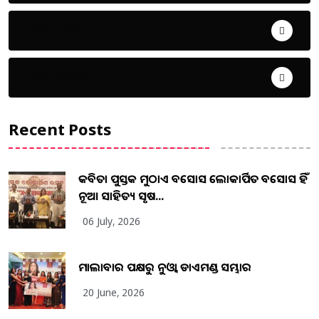
ଜୀବନ ଚର୍ଯ୍ୟା
ଦେଶ ବିଦେଶ
Recent Posts
କବିତା ପୁସ୍ତକ ମୁଠାଏ ଅବସୋସ ଲୋକାର୍ପିତ ଅବସୋସ ହିଁ
ନୂଆ ସାହିତ୍ୟ ସୃଷ...
06 July, 2026
ମାଲାବାର ପକ୍ଷରୁ ନୁଓ୍ବା ଡାଏମଣ୍ଡ ସମ୍ଭାର
20 June, 2026