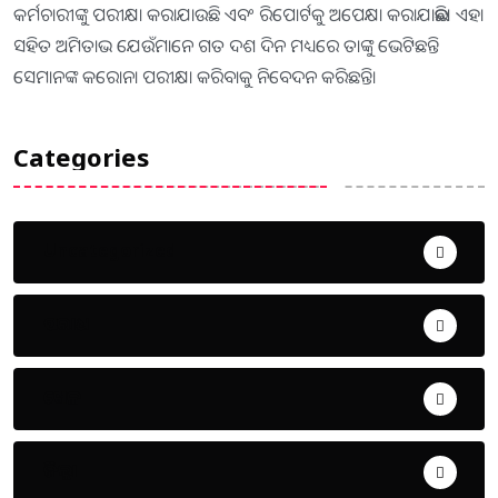
କର୍ମଚାରୀଙ୍କୁ ପରୀକ୍ଷା କରାଯାଉଛି ଏବଂ ରିପୋର୍ଟକୁ ଅପେକ୍ଷା କରାଯାଇଛି। ଏହା
ସହିତ ଅମିତାଭ ଯେଉଁମାନେ ଗତ ଦଶ ଦିନ ମଧ୍ୟରେ ତାଙ୍କୁ ଭେଟିଛନ୍ତି
ସେମାନଙ୍କ କରୋନା ପରୀକ୍ଷା କରିବାକୁ ନିବେଦନ କରିଛନ୍ତି।
Categories
Uncategorized
ଅପରାଧ
ଖେଳ
ଜିଲ୍ଲା