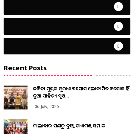
ଜିଲ୍ଲା
ଜୀବନ ଚର୍ଯ୍ୟା
ଦେଶ ବିଦେଶ
Recent Posts
କବିତା ପୁସ୍ତକ ମୁଠାଏ ଅବସୋସ ଲୋକାର୍ପିତ ଅବସୋସ ହିଁ
ନୂଆ ସାହିତ୍ୟ ସୃଷ...
06 July, 2026
ମାଲାବାର ପକ୍ଷରୁ ନୁଓ୍ବା ଡାଏମଣ୍ଡ ସମ୍ଭାର