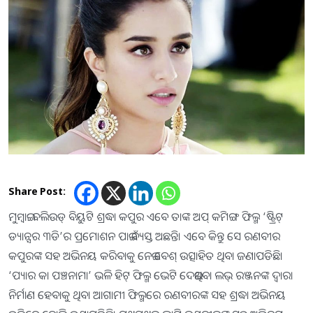
Share Post:
ମୁମ୍ବାଇ: ବଲିଉଡ୍‌ ବିୟୁଟି ଶ୍ରଦ୍ଧା କପୁର ଏବେ ତାଙ୍କ ଅପ୍‌ କମିଙ୍ଗ ଫିଲ୍ମ ‘ଷ୍ଟ୍ରିଟ୍‌
ଡ୍ୟାନ୍ସର ୩ଡି’ର ପ୍ରମୋଶନ ପାଇଁ ବ୍ୟସ୍ତ ଅଛନ୍ତି। ଏବେ କିନ୍ତୁ ସେ ରଣବୀର
କପୁରଙ୍କ ସହ ଅଭିନୟ କରିବାକୁ ନେଇ ବେଶ୍‌ ଉତ୍ସାହିତ ଥିବା ଜଣାପଡିଛି।
‘ପ୍ୟାର କା ପଞ୍ଚନାମା’ ଭଳି ହିଟ୍‌ ଫିଲ୍ମ ଭେଟି ଦେଇଥିବା ଲଭ୍‌ ରଞ୍ଜନଙ୍କ ଦ୍ୱାରା
ନିର୍ମାଣ ହେବାକୁ ଥିବା ଆଗାମୀ ଫିଲ୍ମରେ ରଣବୀରଙ୍କ ସହ ଶ୍ରଦ୍ଧା ଅଭିନୟ