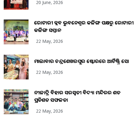
20 June, 2026
ରୋଟାରୀ କ୍ଲବ ଭୁବନେଶ୍ୱର କଳିଙ୍ଗ ପକ୍ଷରୁ ରୋଟାରୀ
କଳିଙ୍ଗ ସମ୍ମାନ
22 May, 2026
ମାଲାବାର ଚନ୍ଦ୍ରଶେଖରପୁର ଷ୍ଟୋରରେ ଆର୍ଟିଷ୍ଟ୍ରି ସୋ
22 May, 2026
ନୀଳାଦ୍ରି ବିହାର ସରସ୍ୱତୀ ବିଦ୍ୟା ମନ୍ଦିରର ଶତ
ପ୍ରତିଶତ ସଫଳତା
22 May, 2026