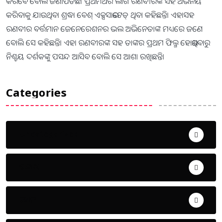
କରିବେ ବୋଲି ଜଣାପଡିଛି। ପ୍ରଥମଥର ଲାଗି ରଣବୀରଙ୍କ ସହ ଅଭିନୟ
କରିବାକୁ ଯାଉଥିବା ଶ୍ରଦ୍ଧା ବେଶ୍‌ ଏକ୍ସସାଇଟେଡ୍‌ ଥିବା କହିଛନ୍ତି। ଏହାସହ
ରଣବୀର ବର୍ତ୍ତମାନ ଜେନେରେଶନର ଭଲ ଅଭିନେତାଙ୍କ ମଧ୍ୟରେ ଜଣେ
ବୋଲି ସେ କହିଛନ୍ତି। ଏହା ରଣବୀରଙ୍କ ସହ ତାଙ୍କର ପ୍ରଥମ ଫିଲ୍ମ ହୋଇଥିବାରୁ
ନିଶ୍ଚୟ ଦର୍ଶକଙ୍କୁ ପସନ୍ଦ ଆସିବ ବୋଲି ସେ ଆଶା ରଖିଛନ୍ତି।
Categories
Uncategorized
ଅପରାଧ
ଖେଳ