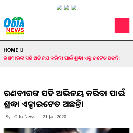
HOME
ରଣବୀରଙ୍କ ସହିତ ଅଭିନୟ କରିବା ପାଇଁ ଶ୍ରଦ୍ଧା ଏକ୍ସାଇଟେଡ ଅଛନ୍ତି।
ରଣବୀରଙ୍କ ସହିତ ଅଭିନୟ କରିବା ପାଇଁ
ଶ୍ରଦ୍ଧା ଏକ୍ସାଇଟେଡ ଅଛନ୍ତି।
By - Odia News
21 Jan, 2020