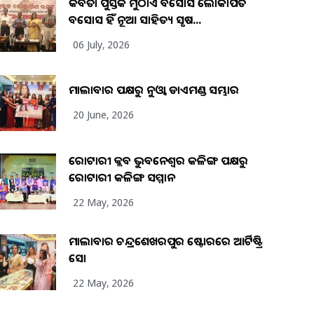
କବିତା ପୁସ୍ତକ ମୁଠାଏ ଅବସୋସ ଲୋକାର୍ପିତ
ଅବସୋସ ହିଁ ନୂଆ ସାହିତ୍ୟ ସୃଷ...
06 July, 2026
ମାଲାବାର ପକ୍ଷରୁ ନୁଓ୍ବା ଡାଏମଣ୍ଡ ସମ୍ଭାର
20 June, 2026
ରୋଟାରୀ କ୍ଲବ ଭୁବନେଶ୍ୱର କଳିଙ୍ଗ ପକ୍ଷରୁ
ରୋଟାରୀ କଳିଙ୍ଗ ସମ୍ମାନ
22 May, 2026
ମାଲାବାର ଚନ୍ଦ୍ରଶେଖରପୁର ଷ୍ଟୋରରେ ଆର୍ଟିଷ୍ଟ୍ରି
ସୋ
22 May, 2026