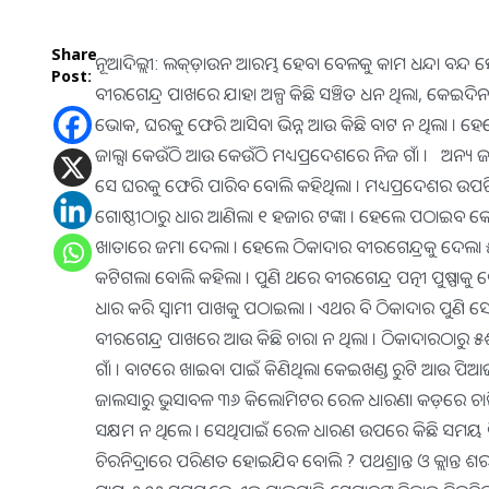
Share
ନୂଆଦିଲ୍ଲୀ: ଲକ୍ଡ଼ାଉନ ଆରମ୍ଭ ହେବା ବେଳକୁ କାମ ଧନ୍ଦା ବନ୍ଦ 
Post:
ବୀରଗେନ୍ଦ୍ର ପାଖରେ ଯାହା ଅଳ୍ପ କିଛି ସଞ୍ଚିତ ଧନ ଥିଲା, କେଇଦ
ଭୋକ, ଘରକୁ ଫେରି ଆସିବା ଭିନ୍ନ ଆଉ କିଛି ବାଟ ନ ଥିଲା । ହେଲେ
ଜାଲ୍ସା କେଉଁଠି ଆଉ କେଉଁଠି ମଧ୍ୟପ୍ରଦେଶରେ ନିଜ ଗାଁ । ଅନ୍ୟ ଜ
ସେ ଘରକୁ ଫେରି ପାରିବ ବୋଲି କହିଥିଲା । ମଧ୍ୟପ୍ରଦେଶର ଉପରିଆ
ଗୋଷ୍ଠୀଠାରୁ ଧାର ଆଣିଲା ୧ ହଜାର ଟଙ୍କା । ହେଲେ ପଠାଇବ କେମି
ଖାତାରେ ଜମା ଦେଲା । ହେଲେ ଠିକାଦାର ବୀରଗେନ୍ଦ୍ରକୁ ଦେଲା ୫ଶହ
କଟିଗଲା ବୋଲି କହିଲା । ପୁଣି ଥରେ ବୀରଗେନ୍ଦ୍ର ପତ୍ନୀ ପୁଷ୍ପାକୁ
ଧାର କରି ସ୍ବାମୀ ପାଖକୁ ପଠାଇଲା । ଏଥର ବି ଠିକାଦାର ପୁଣି ସ
ବୀରଗେନ୍ଦ୍ର ପାଖରେ ଆଉ କିଛି ଚାରା ନ ଥିଲା । ଠିକାଦାରଠାରୁ ୫
ଗାଁ । ବାଟରେ ଖାଇବା ପାଇଁ କିଣିଥିଲା କେଇଖଣ୍ଡ ରୁଟି ଆଉ ପିଆଜ 
ଜାଲସାରୁ ଭୁସାବଳ ୩୬ କିଲୋମିଟର ରେଳ ଧାରଣା କଡ଼ରେ ଚାଲିଚାଲ
ସକ୍ଷମ ନ ଥିଲେ । ସେଥିପାଇଁ ରେଳ ଧାରଣ ଉପରେ କିଛି ସମୟ ବିଶ
ଚିରନିଦ୍ରାରେ ପରିଣତ ହୋଇଯିବ ବୋଲି ? ପଥଶ୍ରାନ୍ତ ଓ କ୍ଲାନ୍ତ