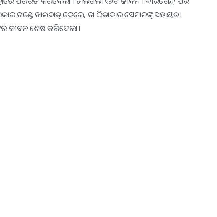
ଦ୍ରାରେ ପରିରତ କରିଦେଲା । ଚାଲିଗଲା ୧୬ଟି ଜୀବନ । ବୀରଗେନ୍ଦ୍ର ପରି
୍କୁ ସରକାର ଗଣ୍ଡେ ଖାଇବାକୁ ଦେଲେ, ନା ଠିକାଦାର ସେମାନଙ୍କୁ ସହାୟତା
୍କର ଜୀବନ ଶେଷ କରିଦେଲା ।