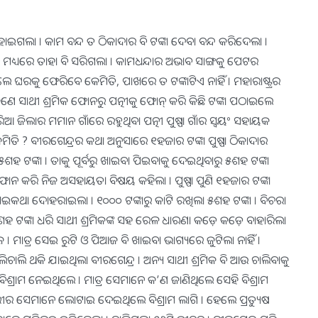
ହୋଇଗଲା । କାମ ବନ୍ଦ ତ ଠିକାଦାର ବି ଟଙ୍କା ଦେବା ବନ୍ଦ କରିଦେଲା ।
ିନ ମଧ୍ୟରେ ତାହା ବି ସରିଗଲା । କାମଧନ୍ଦାର ଅଭାବ ସାଙ୍ଗକୁ ପେଟର
 ଘରକୁ ଫେରିବେ କେମିତି, ପାଖରେ ତ ଟଙ୍କାଟିଏ ନାହିଁ । ମହାରାଷ୍ଟ୍ରର
ଣେ ସାଥୀ ଶ୍ରମିକ ଫୋନରୁ ପତ୍ନୀକୁ ଫୋନ୍ କରି କିଛି ଟଙ୍କା ପଠାଇଲେ
 ଜିଲାର ମମାନ ଗାଁରେ ରହୁଥିବା ପତ୍ନୀ ପୁଷ୍ପା ଗାଁର ସ୍ବୟଂ ସହାୟକ
ତି ? ବୀରଗେନ୍ଦ୍ରର କଥା ଅନୁସାରେ ୧ହଜାର ଟଙ୍କା ପୁଷ୍ପା ଠିକାଦାର
 ଟଙ୍କା । ତାକୁ ପୂର୍ବରୁ ଖାଇବା ପିଇବାକୁ ଦେଇଥିବାରୁ ୫ଶହ ଟଙ୍କା
 ଫୋନ କରି ନିଜ ଅସହାୟତା ବିଷୟ କହିଲା । ପୁଷ୍ପା ପୁଣି ୧ହଜାର ଟଙ୍କା
େଇକଥା ଦୋହରାଇଲା । ୧୦୦୦ ଟଙ୍କାରୁ କାଟି ରଖିଲା ୫ଶହ ଟଙ୍କା । ବିଚରା
ଶହ ଟଙ୍କା ଧରି ସାଥୀ ଶ୍ରମିକଙ୍କ ସହ ରେଳ ଧାରଣା କଡ଼େ କଡ଼େ ବାହାରିଲା
। ମାତ୍ର ସେଇ ରୁଟି ଓ ପିଆଜ ବି ଖାଇବା ଭାଗ୍ୟରେ ଜୁଟିଲା ନାହିଁ ।
ି ଥକି ଯାଇଥିଲା ବୀରଗେନ୍ଦ୍ର । ଅନ୍ୟ ସାଥୀ ଶ୍ରମିକ ବି ଆଉ ଚାଲିବାକୁ
୍ରାମ ନେଇଥିଲେ । ମାତ୍ର ସେମାନେ କ’ଣ ଜାଣିଥିଲେ ସେହି ବିଶ୍ରାମ
 ଶରୀର ସେମାନେ ଲୋଟାଇ ଦେଇଥିଲେ ବିଶ୍ରାମ ଲାଗି । ହେଲେ ପ୍ରତ୍ୟୁଷ