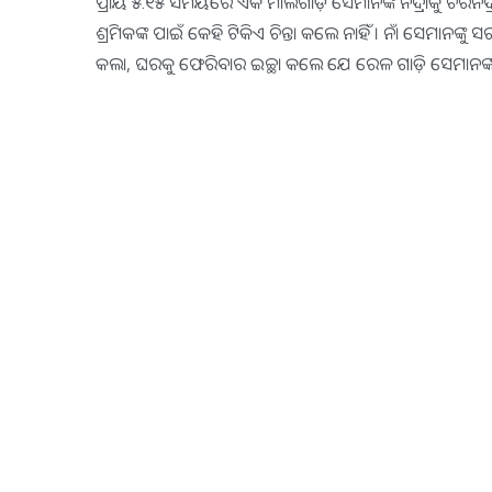
ପ୍ରାୟ ୫.୧୫ ସମୟରେ ଏକ ମାଲଗାଡ଼ି ସେମାନଙ୍କ ନିଦ୍ରାକୁ ଚିରନି
ଶ୍ରମିକଙ୍କ ପାଇଁ କେହି ଟିକିଏ ଚିନ୍ତା କଲେ ନାହିଁ । ନାଁ ସେମାନଙ
କଲା, ଘରକୁ ଫେରିବାର ଇଚ୍ଛା କଲେ ଯେ ରେଳ ଗାଡ଼ି ସେମାନଙ