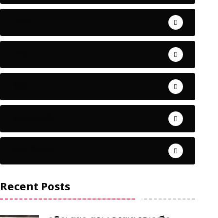
ଅପରାଧ
ଖେଳ
ଜିଲ୍ଲା
ଜୀବନ ଚର୍ଯ୍ୟା
ଦେଶ ବିଦେଶ
Recent Posts