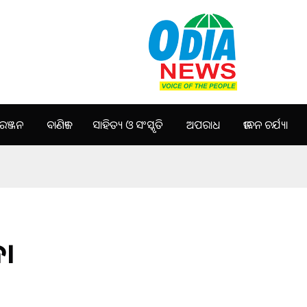
ଞ୍ଜନ
ବାଣିଜ୍ୟ
ସାହିତ୍ୟ ଓ ସଂସ୍କୃତି
ଅପରାଧ
ଜୀବନ ଚର୍ଯ୍ୟା
ନ।