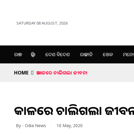
SATURDAY 08 AUGUST, 2026
ରାଜ୍ୟ
ଜିଲ୍ଲା
ଦେଶ ବିଦେଶ
ରାଜନୀତି
ଖେଳ
ମନୋର
HOME
ଆକାଳରେ ଚାଲିଗଲା ଜୀବନ।
ଆକାଳରେ ଚାଲିଗଲା ଜୀବ
By - Odia News
10 May, 2020