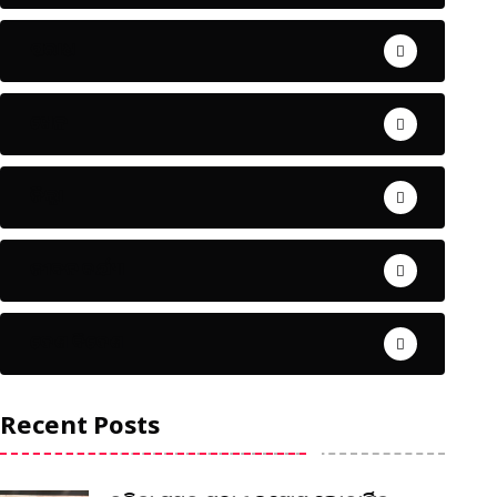
ଅପରାଧ
ଖେଳ
ଜିଲ୍ଲା
ଜୀବନ ଚର୍ଯ୍ୟା
ଦେଶ ବିଦେଶ
Recent Posts