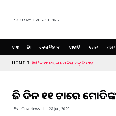
SATURDAY 08 AUGUST, 2026
ରାଜ୍ୟ
ଜିଲ୍ଲା
ଦେଶ ବିଦେଶ
ରାଜନୀତି
ଖେଳ
ମନୋର
HOME
ଆଜି ଦିନ ୧୧ ଟାରେ ମୋଦିଙ୍କ ମନ୍ କି ବାତ
ଆଜି ଦିନ ୧୧ ଟାରେ ମୋଦିଙ୍
By - Odia News
28 Jun, 2020