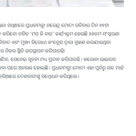
ତା ସମ୍ବନ୍ଧରେ ପ୍ରଧାନମନ୍ତ୍ରୀ ନରେନ୍ଦ୍ର ମୋଦୀ ରବିବାର ଦିନ ୧୧ଟା
ତ କରିବେ। ଚଳିତ ‘ମନ୍ କି ବାତ୍’ କାର୍ଯ୍ୟକ୍ରମ ହେଉଛି ୬୬ତମ ସଂସ୍କରଣ।
ବାଦ ଏବଂ ମୁଖ୍ୟ ବିରୋଧୀ କଂଗ୍ରେସ ଦ୍ୱାରା ଗ୍ରହଣ କରାଯାଉଥିବା
 ନିଜର ସ୍ଥିତି ଉପସ୍ଥାପନ କରିପାରନ୍ତି।
ବ, ସେନେଇ ସୂଚନା ମଧ୍ୟ ପ୍ରଦାନ କରିପାରନ୍ତି । କରୋନା ଭାଇରସ
ରେ ଅନଲକ ହୋଇଛି । ପ୍ରଧାନମନ୍ତ୍ରୀ ମୋଦୀ ଏହା ପୂର୍ବରୁ ଗତ ମାର୍ଚ୍ଚ
ଜରିଆରେ ଦେଶବାସୀଙ୍କୁ ସମ୍ବୋଧନ କରିଥିଲେ ।