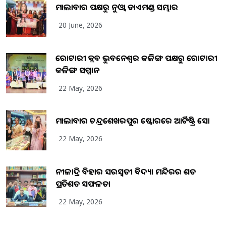
ମାଲାବାର ପକ୍ଷରୁ ନୁଓ୍ବା ଡାଏମଣ୍ଡ ସମ୍ଭାର
20 June, 2026
ରୋଟାରୀ କ୍ଲବ ଭୁବନେଶ୍ୱର କଳିଙ୍ଗ ପକ୍ଷରୁ ରୋଟାରୀ
କଳିଙ୍ଗ ସମ୍ମାନ
22 May, 2026
ମାଲାବାର ଚନ୍ଦ୍ରଶେଖରପୁର ଷ୍ଟୋରରେ ଆର୍ଟିଷ୍ଟ୍ରି ସୋ
22 May, 2026
ନୀଳାଦ୍ରି ବିହାର ସରସ୍ୱତୀ ବିଦ୍ୟା ମନ୍ଦିରର ଶତ
ପ୍ରତିଶତ ସଫଳତା
22 May, 2026