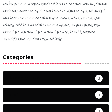
କାର୍ଯ୍ୟପ୍ରଣାଳୀକୁ ଦେଖିଲେ ଆମେ ଗରିବଙ୍କ ବ୍ୟାଙ୍କ ଖାତା ଖୋଲିଲୁ, ମାଗଣା
ଗ୍ୟାସ କନେକଶନ ଦେଲୁ, ମାଗଣା ବିଜୁଳି ସଂଯୋଗ ଦେଲୁ, ଶୌଚାଳୟ ଓ
ଘର ତିଆରି କରି ଗରିବଙ୍କ ଗାରିମା ବୃଦ୍ଧି କରିଛୁ ବୋଲି ମୋଦି ଉଲ୍ଲେଖ
କରିଛନ୍ତି। ଏହି ଚିଠିରେ ମୋଦି ସର୍ଜିକାଲ ଷ୍ଟ୍ରାଇକ, ଏୟାର ଷ୍ଟ୍ରାଇକ୍‌, ଓ୍ବାନ
ର଼୍ୟାଙ୍କ ଓ୍ବାନ ପେନଶନ, ଓ୍ବାନ ନେଶନ ଓ୍ବାନ ଟାକ୍ସ, ଜିଏସ୍‌ଟି, କୃଷକଙ୍କ
ଏମ୍‌ଏସ୍‌ପି ଆଦି କଥା ମଧ୍ୟ ବର୍ଣ୍ଣନା କରିଛନ୍ତି।
Categories
Uncategorized
ଅପରାଧ
ଖେଳ