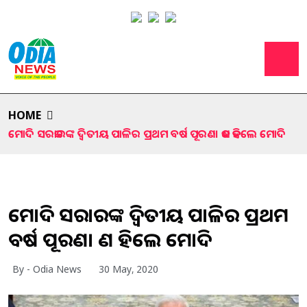
HOME
ମୋଦି ସରକାରଙ୍କ ଦ୍ବିତୀୟ ପାଳିର ପ୍ରଥମ ବର୍ଷ ପୂରଣ। କଣ କହିଲେ ମୋଦି
ମୋଦି ସରକାରଙ୍କ ଦ୍ବିତୀୟ ପାଳିର ପ୍ରଥମ
ବର୍ଷ ପୂରଣ। କଣ କହିଲେ ମୋଦି
By - Odia News
30 May, 2020