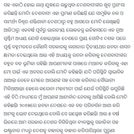
ସହ ଏକାଠି ହୋଇ ଲମ୍ବା ଯୁଦ୍ଧରେ ଲଢୁଥିବା ଦେଶବାସୀଙ୍କର ଖୁବ୍‌ ପ୍ରଶଂସା
କରିଛନ୍ତି ମୋଦି। ଦେଶବାସୀ ଏହା ପ୍ରମାଣ କରିଛନ୍ତି ଯେ ସାମୁହିକ ବଳ ଓ
ସାମର୍ଥ୍ୟ ବିଶ୍ୱର ଶକ୍ତିଶାଳୀ ଦେଶଠାରୁ ବହୁ ଆଗରେ। ମୋଦି ଲେଖିଛନ୍ତି
ଆଜିଠାରୁ ଏକବର୍ଷ ପୂର୍ବରୁ ଭାରତୀୟ ଲୋକତନ୍ତ୍ର ଇତିହାସରେ ଏକ ନୂଆ
ସ୍ବର୍ଣ୍ଣିମ ଅଧ୍ୟାୟ ଯୋଡି ହୋଇଥିଲା। ଦେଶରେ ପ୍ରାୟ ଗୋଟିଏ ଦଶକ ପରେ
ପୂର୍ଣ୍ଣ ବହୁମତରେ କୌଣସି ସରକାରକୁ ଲଗାତାର ଦ୍ୱିତୀୟଥର ଜନତା ଶାସନ
କ୍ଷମତା ଦେଇଥିଲେ। ଆଉ ଏହି ଅଧ୍ୟାୟକୁ ରଚନା କରିବାକୁ ଦେଶବାସୀଙ୍କର
ବହୁତ ବଡ ଭୂମିକା ରହିଛି। ଆପଣମାନଙ୍କ ପାଖରେ ମଥାନତ କରିବାକୁ ଏହା
ମୋ ପାଇଁ ଏକ ଅବସର ବୋଲି ମୋଦି କହିଛନ୍ତି। ଯଦି ପରିସ୍ଥିତି ସ୍ବାଭାବିକ
ଥାଆନ୍ତା ତେବେ ମୋତେ ଆପଣଙ୍କ ସହ ଦେଖା କରିବାର ସୌଭାଗ୍ୟ
ମିଳିଥାଆନ୍ତା। ହେଲେ କରୋନା ମହାମାରୀ ପାଇଁ ଯେଉଁ ପରିସ୍ଥିତି ଉପୁଜିଛି
ଏହି ଚିଠି ମାଧ୍ୟମରେ ମୁଁ ଆପଣଙ୍କ ଆଶୀର୍ବାଦ ନେବାକୁ ଆସିଛି ବୋଲି ମୋଦି
କହିଛନ୍ତି। ୨୦୧୫ରେ ଜନତା ଦେଶରେ ଏକ ବଡ ପରିବର୍ତ୍ତନ ଆଶା କରି
ଆମକୁ ଭୋଟ ଦେଇଥିଲେ ବୋଲି ସେ ଉଲ୍ଲେଖ କରିଛନ୍ତି। ଆଉ ୫ ବର୍ଷ
ଭିତରେ ଆମ ସରକାର ଦେଶର ବିଗିଡିଥିବା ବ୍ୟବସ୍ଥାକୁ ସଜାଡିବା ସହ
ଭଷ୍ଟ୍ରାଚାର ମଧ୍ୟରୁ ଦେଶକୁ ବାହାରକୁ ବାହାର କରିପାରିଥିଲା। ପୁରୁଣା