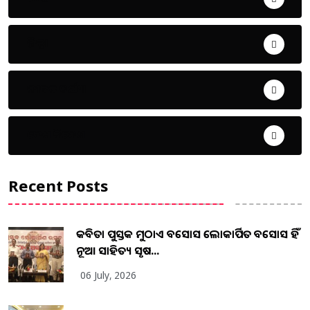
ଜିଲ୍ଲା
ଜୀବନ ଚର୍ଯ୍ୟା
ଦେଶ ବିଦେଶ
Recent Posts
କବିତା ପୁସ୍ତକ ମୁଠାଏ ଅବସୋସ ଲୋକାର୍ପିତ ଅବସୋସ ହିଁ
ନୂଆ ସାହିତ୍ୟ ସୃଷ...
06 July, 2026