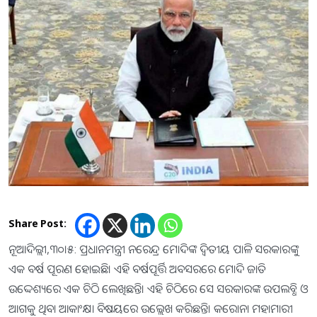
Share Post:
ନୂଆଦିଲ୍ଲୀ,୩୦।୫: ପ୍ରଧାନମନ୍ତ୍ରୀ ନରେନ୍ଦ୍ର ମୋଦିଙ୍କ ଦ୍ୱିତୀୟ ପାଳି ସରକାରଙ୍କୁ
ଏକ ବର୍ଷ ପୂରଣ ହୋଇଛି। ଏହି ବର୍ଷପୂର୍ତ୍ତି ଅବସରରେ ମୋଦି ଜାତି
ଉଦ୍ଦେଶ୍ୟରେ ଏକ ଚିଠି ଲେଖିଛନ୍ତି। ଏହି ଚିଠିରେ ସେ ସରକାରଙ୍କ ଉପଲବ୍ଧି ଓ
ଆଗକୁ ଥିବା ଆକାଂକ୍ଷା ବିଷୟରେ ଉଲ୍ଲେଖ କରିଛନ୍ତି। କରୋନା ମହାମାରୀ