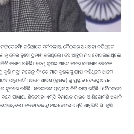
ଭିଡିଓ କନଫରେନସିଂ ଜରିଆରେ ସର୍ବଦଳୀୟ ବୈଠକର ଅଧ୍ୟକ୍ଷତା କରିଥିଲେ ।
ା ଘଟଣାକୁ ନେଇ ଦୁଃଖ ପ୍ରକାଶ କରିଥିଲେ । ସେ ଆହୁରି ମଧ୍ୟ ଦୋହରାଇଥିଲେ
ାବ ଆଜିବି କାଏମ ରହିଛି । ତେଣୁ କୃଷକ ଆନ୍ଦୋଳନର ସମାଧାନ କେବଳ
ନ୍ଦ୍ର କୃଷି ମନ୍ତ୍ରୀ ନରେନ୍ଦ୍ର ସିଂ ତୋମାର କୃଷକଙ୍କୁ ଯାହା କହିଥିଲେ ଆମେ
ଞ୍ଚି ପାରୁ ନାହିଁ । ଆମେ ଆପଣ (କୃଷକ) ଙ୍କୁ ପ୍ରସ୍ତାବ ଦେଉଛୁ ଆପଣ
ଲ ଦୂରରେ ରହିଛି । ସରକାରଙ୍କ ପ୍ରସ୍ତାବ ଆଜିବି ତାହା ରହିଛି । ବୈଠକରେ
ପ ବନ୍ଦୋପାଧ୍ୟାୟ, ଶିବସେନା ଏମ୍‌ପି ବିନାୟକ ରାଉତ ଓ ଶିରୋମଣି ଅକାଳି
ହୋଇଥିଲେ । ଜନତା ଦଳ ୟୁନାଇଟେଡର ଏମ୍‌ପି ଆର୍‌ସିପି ସିଂ କୃଷି