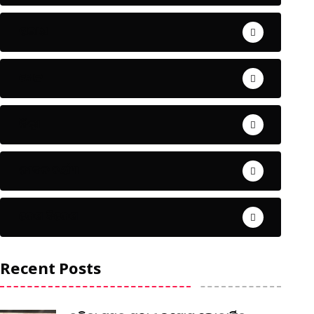
ଅପରାଧ
ଖେଳ
ଜିଲ୍ଲା
ଜୀବନ ଚର୍ଯ୍ୟା
ଦେଶ ବିଦେଶ
Recent Posts