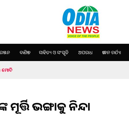
ଞ୍ଜନ
ବାଣିଜ୍ୟ
ସାହିତ୍ୟ ଓ ସଂସ୍କୃତି
ଅପରାଧ
ଜୀବନ ଚର୍ଯ୍ୟା
କଲେ ମୋଦି
ୂର୍ତ୍ତି ଭଙ୍ଗାକୁ ନିନ୍ଦା