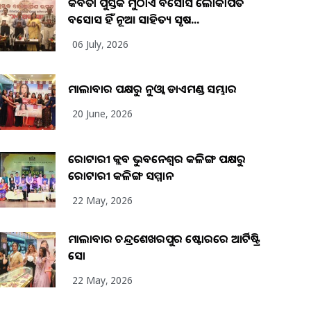
କବିତା ପୁସ୍ତକ ମୁଠାଏ ଅବସୋସ ଲୋକାର୍ପିତ
ଅବସୋସ ହିଁ ନୂଆ ସାହିତ୍ୟ ସୃଷ...
06 July, 2026
ମାଲାବାର ପକ୍ଷରୁ ନୁଓ୍ବା ଡାଏମଣ୍ଡ ସମ୍ଭାର
20 June, 2026
ରୋଟାରୀ କ୍ଲବ ଭୁବନେଶ୍ୱର କଳିଙ୍ଗ ପକ୍ଷରୁ
ରୋଟାରୀ କଳିଙ୍ଗ ସମ୍ମାନ
22 May, 2026
ମାଲାବାର ଚନ୍ଦ୍ରଶେଖରପୁର ଷ୍ଟୋରରେ ଆର୍ଟିଷ୍ଟ୍ରି
ସୋ
22 May, 2026