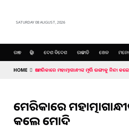
SATURDAY 08 AUGUST, 2026
ରାଜ୍ୟ
ଜିଲ୍ଲା
ଦେଶ ବିଦେଶ
ରାଜନୀତି
ଖେଳ
ମନୋର
HOME
ଆମେରିକାରେ ମହାତ୍ମାଗାନ୍ଧୀଙ୍କ ମୂର୍ତ୍ତି ଭଙ୍ଗାକୁ ନିନ୍ଦା 
ଆମେରିକାରେ ମହାତ୍ମାଗାନ୍ଧୀଙ୍କ ମ
କଲେ ମୋଦି