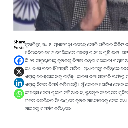
Share
ନୂଆଦିଲ୍ଲୀ,୩୦।୧: ପ୍ରଧାନମନ୍ତ୍ରୀ ନରେନ୍ଦ୍ର ମୋଦି ଶନିବାର 
Post:
ବୈଠକରେ ସେ ଆମେରିକାରେ ମହାତ୍ମା ଗାନ୍ଧୀଙ୍କ ମୂର୍ତ୍ତି ଭଙ୍ଗ
କି ୨୨ ଜାନୁୟାରୀକୁ କୃଷକଙ୍କୁ ଦିଆଯାଇଥିବା ସରକାରୀ ପ୍ରସ୍ତ
କଥାବାର୍ତ୍ତା ପରେ ହିଁ ବାହାରି ପାରିବ । ପ୍ରଧାନମନ୍ତ୍ରୀ କହିଥିଲେ କେ
ଏହାକୁ ଦୋହରାଇବାକୁ ଚାହୁଁଛୁ । କାରଣ କଥା ସହମତି ପର୍ଯ୍ୟନ୍ତ ପହ
ଏହାକୁ ବିଚାର ବିମର୍ଷ କରିପାରନ୍ତି । ମୁଁ କେବଳ ଗୋଟିଏ ଫୋନ କ
କଂଗ୍ରେସ ନେତା ଗୁଲାମ ନବି ଆଜାଦ, ତ୍ରୁଣମୂଳ କଂଗ୍ରେସର ସୁଦି
ଦଳର ବଲବିନ୍ଦର ସିଂ ଭଣ୍ଡାରେ କୃଷକ ଆନ୍ଦୋଳନକୁ ନେଇ କଥା 
ଆଇନକୁ ସମର୍ଥନ କରିଥିଲେ।