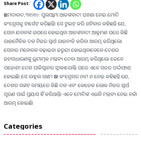
Share Post:
ଅହମଦାବାଦ,୩୧।୧୦: ପୁଲଓ୍ବାମା ଆତଙ୍କବାଦୀ ଘଟଣା ନେଇ ମୋଦି
କଂଗ୍ରେସକୁ ଟାର୍ଗେଟ୍‌ କରିଛନ୍ତି। ସେ ଟୁଇଟ୍‌ କରି ଶନିବାର କହିଛନ୍ତି ଯେ,
ସେନା ଯବାନଙ୍କ ଉପରେ ହୋଇଥିବା ଆତଙ୍କବାଦୀ ଆକ୍ରମଣ ପରେ କିଛି
ରାଜନୈତିକ ଦଳ ନିଜର ସ୍ବାର୍ଥ ରାଜନୀତି କରିବା ଆରମ୍ଭ କରିଥିଲେ।
ସେନାର ମନୋବଳ ବଢ଼ାଇବା ଜରୁରୀ ହୋଇଥିବାବେଳେ ଦେଶର
ଜନସାଧାରଣଙ୍କୁ ଭ୍ରମାତ୍ମକ ମନ୍ତବ୍ୟ ଦେବା ଆରମ୍ଭ କରିଥିଲେ। ତେବେ
ପଡ଼ୋଶୀ ଦେଶ ପାକିସ୍ତାନର ସ୍ବୀକାରୋକ୍ତି ପରେ ଏବେ ସତର ପର୍ଦ୍ଦାଫାଶ୍‌
ହୋଇଛି। ସେ ରାହୁଲ ଗାନ୍ଧୀ ଅବା କଂଗ୍ରେସର ନାମ ନ ନେଇ କହିଛନ୍ତି ଯେ,
ଦେଶର ସଙ୍କଟ ସମୟରେ କିଛି ଦଳ ଏବଂ କେତେକ ଲୋକ ନିଜର ସ୍ବାର୍ଥ
ପୂରଣ ପାଇଁ ପ୍ରୟାସ ହିଁ କରିଥାନ୍ତି। ଏବେ ମୋଦିଙ୍କ ଏଭଳି ମନ୍ତବ୍ୟ ନେଇ ଚର୍ଚ୍ଚା
ଆରମ୍ଭ ହୋଇଛି।
Categories