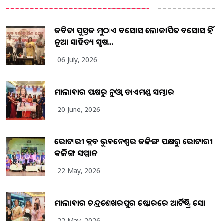
କବିତା ପୁସ୍ତକ ମୁଠାଏ ଅବସୋସ ଲୋକାର୍ପିତ ଅବସୋସ ହିଁ
ନୂଆ ସାହିତ୍ୟ ସୃଷ...
06 July, 2026
ମାଲାବାର ପକ୍ଷରୁ ନୁଓ୍ବା ଡାଏମଣ୍ଡ ସମ୍ଭାର
20 June, 2026
ରୋଟାରୀ କ୍ଲବ ଭୁବନେଶ୍ୱର କଳିଙ୍ଗ ପକ୍ଷରୁ ରୋଟାରୀ
କଳିଙ୍ଗ ସମ୍ମାନ
22 May, 2026
ମାଲାବାର ଚନ୍ଦ୍ରଶେଖରପୁର ଷ୍ଟୋରରେ ଆର୍ଟିଷ୍ଟ୍ରି ସୋ
22 May, 2026