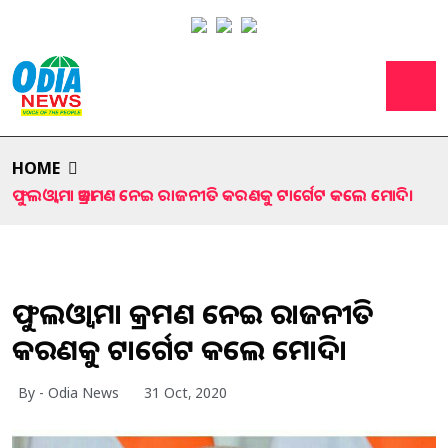
HOME
ଫୁଲଓ୍ବାମା ଆକ୍ରମଣ ନେଇ ରାଜନୀତି କରଣକୁ ଟାର୍ଗେଟ କଲେ ମୋଦି।
ଫୁଲଓ୍ବାମା ଆକ୍ରମଣ ନେଇ ରାଜନୀତି
କରଣକୁ ଟାର୍ଗେଟ କଲେ ମୋଦି।
By - Odia News
31 Oct, 2020