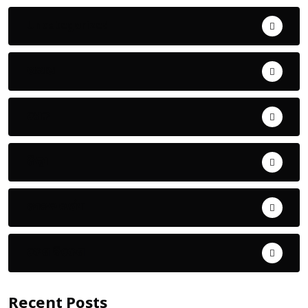
Uncategorized
ଅପରାଧ
ଖେଳ
ଜିଲ୍ଲା
ଜୀବନ ଚର୍ଯ୍ୟା
ଦେଶ ବିଦେଶ
Recent Posts