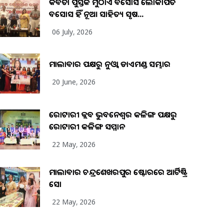
କବିତା ପୁସ୍ତକ ମୁଠାଏ ଅବସୋସ ଲୋକାର୍ପିତ
ଅବସୋସ ହିଁ ନୂଆ ସାହିତ୍ୟ ସୃଷ...
06 July, 2026
ମାଲାବାର ପକ୍ଷରୁ ନୁଓ୍ବା ଡାଏମଣ୍ଡ ସମ୍ଭାର
20 June, 2026
ରୋଟାରୀ କ୍ଲବ ଭୁବନେଶ୍ୱର କଳିଙ୍ଗ ପକ୍ଷରୁ
ରୋଟାରୀ କଳିଙ୍ଗ ସମ୍ମାନ
22 May, 2026
ମାଲାବାର ଚନ୍ଦ୍ରଶେଖରପୁର ଷ୍ଟୋରରେ ଆର୍ଟିଷ୍ଟ୍ରି
ସୋ
22 May, 2026