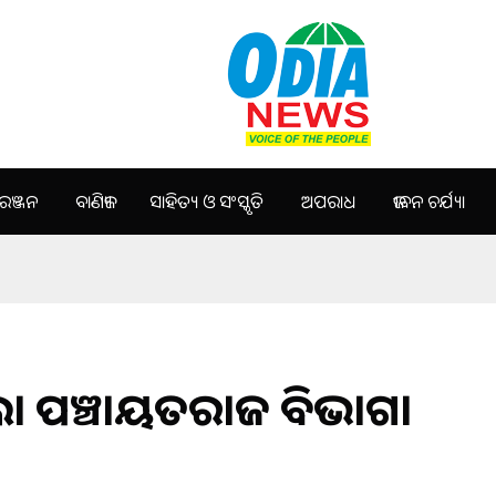
ଞ୍ଜନ
ବାଣିଜ୍ୟ
ସାହିତ୍ୟ ଓ ସଂସ୍କୃତି
ଅପରାଧ
ଜୀବନ ଚର୍ଯ୍ୟା
ା ପଞ୍ଚାୟତରାଜ ବିଭାଗ।