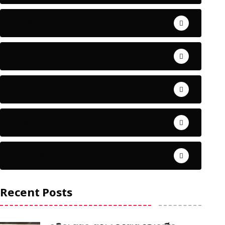
ଅପରାଧ
ଖେଳ
ଜିଲ୍ଲା
ଜୀବନ ଚର୍ଯ୍ୟା
ଦେଶ ବିଦେଶ
Recent Posts