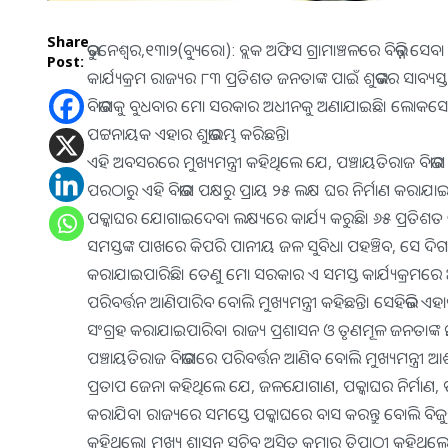
Share
ଭୁବନେଶ୍ୱର,୧୩ା୨(ବ୍ୟୁରୋ): ବ୍ଲକ ଅଫିସ ଗ୍ରାମାଞ୍ଚଳରେ ବିଭିନ୍ନ ସେ
Post:
କାର୍ଯ୍ୟକ୍ରମ ରାଜ୍ୟର ୮୩ ପ୍ରତିଶତ ଜନତାଙ୍କ ପାଇଁ ଶୁଭଙ୍କର ସ
ବିଭାଗକୁ ବୁଧବାର ମୋ ସରକାର ଅଧୀନକୁ ଅଣାଯାଇଛି। ଲୋକସେବା 
ପଟ୍ଟନାୟକ ଏହାର ଶୁଭାରମ୍ଭ କରିଛନ୍ତି।
ଏହି ଅବସରରେ ମୁଖ୍ୟମନ୍ତ୍ରୀ କହିଥିଲେ ଯେ, ପଞ୍ଚାୟତିରାଜ ବିଭାଗ ରାଜ
ପରଠାରୁ ଏହି ବିଭାଗ ପକ୍ଷରୁ ପ୍ରାୟ ୨୫ ଲକ୍ଷ ଘର ନିର୍ମାଣ କରାଯ
ପକ୍କାଘର ଯୋଗାଇଦେବା ଲକ୍ଷ୍ୟରେ କାର୍ଯ୍ୟ କରୁଛି। ୬୫ ପ୍ରତିଶତ ଜ
ସମସ୍ତଙ୍କ ପାଖରେ କିପରି ପାନୀୟ ଜଳ ସୁବିଧା ପହଞ୍ଚିବ, ସେ ଦିଗରେ କ
କରାଯାଇପାରିଛି। ତେଣୁ ମୋ ସରକାର ଏ ସମସ୍ତ କାର୍ଯ୍ୟକ୍ରମରେ ଅ
ପରିବର୍ତ୍ତନ ଆଣିପାରିବ ବୋଲି ମୁଖ୍ୟମନ୍ତ୍ରୀ କହିଛନ୍ତି। ସେହିଭଳି ଏହାଦ୍ୱା
ସଂଗ୍ରହ କରାଯାଇପାରିବ। ରାଜ୍ୟ ପ୍ରଶାସନ ଓ ତୃଣମୂଳ ଜନତାଙ୍କ ମଧ
ପଞ୍ଚାୟତିରାଜ ବିଭାଗରେ ପରିବର୍ତ୍ତନ ଆଣିବ ବୋଲି ମୁଖ୍ୟମନ୍ତ୍ରୀ 
ପ୍ରତାପ ଜେନା କହିଥିଲେ ଯେ, ଜଳଯୋଗାଣ, ପକ୍କାଘର ନିର୍ମାଣ, ପର
କରାଯିବ। ରାଜ୍ୟରେ ସମସ୍ତେ ପକ୍କାଘରେ ବାସ କରନ୍ତୁ ବୋଲି ବିଜୁ
କହିଥିଲେ। ମୁଖ୍ୟ ଶାସନ ସଚିବ ଅସିତ କୁମାର ତ୍ରିପାଠୀ କହିଥିଲ