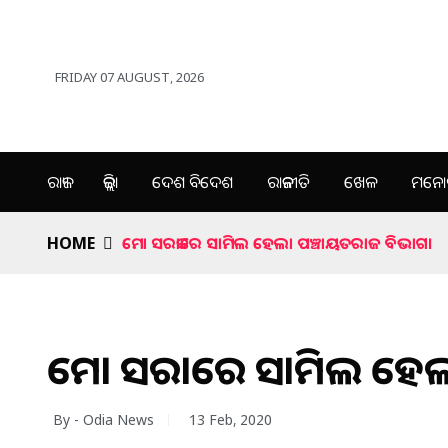
FRIDAY 07 AUGUST, 2026
ରାଜ୍ୟ
ଜିଲ୍ଲା
ଦେଶ ବିଦେଶ
ରାଜନୀତି
ଖେଳ
ମନୋର
HOME
ମୋ ସରକାରେ ସାମିଲ ହେଲା ପଞ୍ଚାୟତରାଜ ବିଭାଗ।
ମୋ ସରକାରେ ସାମିଲ ହେଲ
By - Odia News
13 Feb, 2020