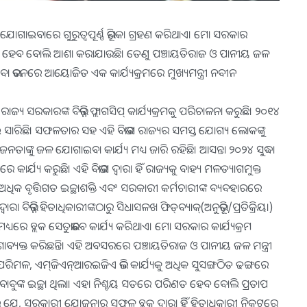
ବା ଯୋଗାଇବାରେ ଗୁରୁତ୍ୱପୂର୍ଣ୍ଣ ଭୂମିକା ଗ୍ରହଣ କରିଥାଏ। ମୋ ସରକାର
ାବ୍ୟସ୍ତ ହେବ ବୋଲି ଆଶା କରାଯାଉଛି। ତେଣୁ ପଞ୍ଚାୟତିରାଜ ଓ ପାନୀୟ ଜଳ
ଭବନରେ ଆୟୋଜିତ ଏକ କାର୍ଯ୍ୟକ୍ରମରେ ମୁଖ୍ୟମନ୍ତ୍ରୀ ନବୀନ
୍ୟ ସରକାରଙ୍କ ବିଭିନ୍ନ ଫ୍ଲାଗସିପ୍‌ କାର୍ଯ୍ୟକ୍ରମକୁ ପରିଚାଳନା କରୁଛି। ୨୦୧୪
ାଇ ସାରିଛି। ସଫଳତାର ସହ ଏହି ବିଭାଗ ରାଜ୍ୟର ସମସ୍ତ ଯୋଗ୍ୟ ଲୋକଙ୍କୁ
ନତାଙ୍କୁ ଜଳ ଯୋଗାଇବା କାର୍ଯ୍ୟ ମଧ୍ୟ ଜାରି ରହିଛି। ଆସନ୍ତା ୨୦୨୪ ସୁଦ୍ଧା
ାର୍ଯ୍ୟ କରୁଛି। ଏହି ବିଭାଗ ଦ୍ୱାରା ହିଁ ରାଜ୍ୟକୁ ବାହ୍ୟ ମଳତ୍ୟାଗମୁକ୍ତ
ଧିକ ବୃତ୍ତିଗତ ଇଚ୍ଛାଶକ୍ତି ଏବଂ ସରକାରୀ କର୍ମଚାରୀଙ୍କ ବ୍ୟବହାରରେ
ରା ବିଭିନ୍ନ ହିତାଧିକାରୀଙ୍କଠାରୁ ସିଧାସଳଖ ଫିଡ୍‌ବ୍ୟାକ୍‌(ଅନୁଭୂତି/ପ୍ରତିକ୍ରିୟା)
୍ୟରେ ବ୍ଲକ ସେତୁଭାବେ କାର୍ଯ୍ୟ କରିଥାଏ। ମୋ ସରକାର କାର୍ଯ୍ୟକ୍ରମ
ଆଶାବ୍ୟକ୍ତ କରିଛନ୍ତି। ଏହି ଅବସରରେ ପଞ୍ଚାୟତିରାଜ ଓ ପାନୀୟ ଜଳ ମନ୍ତ୍ରୀ
ିମଳ, ଏମ୍‌ଜିଏନ୍‌ଆରଇଜିଏ ଭଳି କାର୍ଯ୍ୟକୁ ଅଧିକ ସୁସଙ୍ଗଠିତ ଢଙ୍ଗରେ
ବାବୁଙ୍କ ଇଚ୍ଛା ଥିଲା। ଏହା ନିଶ୍ଚୟ ସତରେ ପରିଣତ ହେବ ବୋଲି ପ୍ରତାପ
େ ଯେ, ସରକାରୀ ଯୋଜନାର ସୁଫଳ ବ୍ଲକ ଦ୍ୱାରା ହିଁ ହିତାଧିକାରୀ ନିକଟରେ