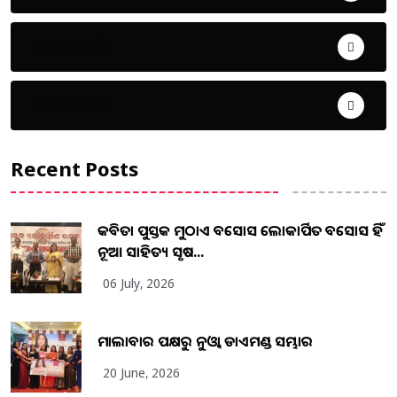
ଜୀବନ ଚର୍ଯ୍ୟା
ଦେଶ ବିଦେଶ
Recent Posts
କବିତା ପୁସ୍ତକ ମୁଠାଏ ଅବସୋସ ଲୋକାର୍ପିତ ଅବସୋସ ହିଁ
ନୂଆ ସାହିତ୍ୟ ସୃଷ...
06 July, 2026
ମାଲାବାର ପକ୍ଷରୁ ନୁଓ୍ବା ଡାଏମଣ୍ଡ ସମ୍ଭାର
20 June, 2026