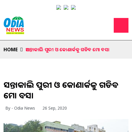
HOME
ଆସନ୍ତାକାଲି ପୁରୀ ଓ କୋଣାର୍କକୁ ଗଡିବ ମୋ ବସ।
ଆସନ୍ତାକାଲି ପୁରୀ ଓ କୋଣାର୍କକୁ ଗଡିବ
ମୋ ବସ।
By - Odia News
26 Sep, 2020