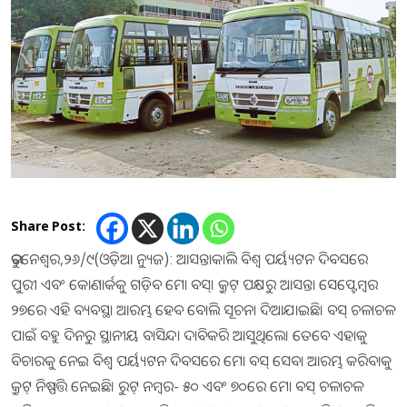
Share Post:
ଭୁବନେଶ୍ୱର,୨୬/୯(ଓଡ଼ିଆ ନ୍ୟୁଜ): ଆସନ୍ତାକାଲି ବିଶ୍ୱ ପର୍ୟ୍ୟଟନ ଦିବସରେ
ପୁରୀ ଏବଂ କୋଣାର୍କକୁ ଗଡ଼ିବ ମୋ ବସ୍। କ୍ରୁଟ୍ ପକ୍ଷରୁ ଆସନ୍ତା ସେପ୍ଟେମ୍ବର
୨୭ରେ ଏହି ବ୍ୟବସ୍ଥା ଆରମ୍ଭ ହେବ ବୋଲି ସୂଚନା ଦିଆଯାଇଛି। ବସ୍ ଚଳାଚଳ
ପାଇଁ ବହୁ ଦିନରୁ ସ୍ଥାନୀୟ ବାସିନ୍ଦା ଦାବିକରି ଆସୁଥିଲେ। ତେବେ ଏହାକୁ
ବିଚାରକୁ ନେଇ ବିଶ୍ୱ ପର୍ୟ୍ୟଟନ ଦିବସରେ ମୋ ବସ୍ ସେବା ଆରମ୍ଭ କରିବାକୁ
କ୍ରୁଟ୍ ନିଷ୍ପତ୍ତି ନେଇଛି। ରୁଟ୍ ନମ୍ବର- ୫୦ ଏବଂ ୭୦ରେ ମୋ ବସ୍ ଚଳାଚଳ