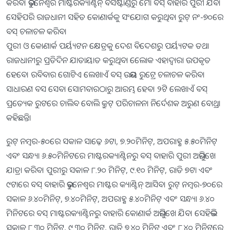
କରିବ। ଭୁବନେଶ୍ୱର ମାଷ୍ଟରକ୍ୟାଣ୍ଟିନ୍ ବସଷ୍ଟାଣ୍ଡରୁ ମୋ ବସ୍ ବାହାରି ପୁରୀ ଯିବ।
ସେହିପରି ରାଜଧାନୀ ସହିତ କୋଣାର୍କକୁ ସଂଯୋଗ କରୁଥିବା ରୁଟ୍ ନଂ-୭୦ରେ
ବସ୍ ଚଳାଚଳ କରିବ।
ପୁରୀ ଓ କୋଣାର୍କ ପର୍ୟ୍ୟଟନ କ୍ଷେତ୍ରକୁ ଦେଶ ବିଦେଶରୁ ପର୍ୟ୍ୟଟକ ତଥା
ରାଜଧାନୀରୁ ପ୍ରତିଦିନ ଯାତାୟାତ କରୁଥିବା ଲୋେକ ଏହାଦ୍ୱାରା ଉପକୃତ
ହେବେ। ରବିବାର ଗୋଟିଏ ଲେଖାଏଁ ବସ୍ ଉଭୟ ରୁଟ୍ରେ ଚଳାଚଳ କରିବ।
ସାଧାରଣ ବସ ସେବା ସୋମବାରଠାରୁ ଆରମ୍ଭ ହେବ। ୨ଟି ଲେଖାଏଁ ବସ୍
ପ୍ରତ୍ୟେକ ରୁଟରେ ଚାଲିବ ବୋଲି କ୍ରୁଟ୍ ପରିଚାଳନା ନିର୍ଦେଶକ ଅରୁଣ ବୋଥ୍ରା
କହିଛନ୍ତି।
ରୁଟ୍ ନମ୍ବର-୫୦ରେ ସକାଳ ସାଢ଼େ ୬ଟା, ୭.୨୦ମିନିଟ୍, ଅପରାହ୍ଣ ୫.୫୦ମିନିଟ୍
ଏବଂ ସନ୍ଧ୍ୟା ୬.୫୦ମିନିଟରେ ମାଷ୍ଟରକ୍ୟାଣ୍ଟିନରୁ ବସ୍ ବାହାରି ପୁରୀ ଅଭିମୁଖେ
ଯାତ୍ରା କରିବ। ପୁରୀରୁ ସକାଳ ୮.୨୦ ମିନିଟ୍, ୯.୧୦ ମିନିଟ୍, ରାତି ୭ଟା ଏବଂ
୯ଟାରେ ବସ୍ ବାହାରି ଭୁବନେଶ୍ୱର ମାଷ୍ଟର କ୍ୟାଣ୍ଟିନ୍ ଆସିବ। ରୁଟ୍ ନମ୍ବର-୭୦ରେ
ସକାଳ ୬.୪୦ମିନିଟ୍, ୭.୪୦ମିନିଟ୍, ଅପରାହ୍ଣ ୫.୪୦ମିନିଟ୍ ଏବଂ ସନ୍ଧ୍ୟା ୬.୪୦
ମିନିଟରେ ବସ୍ ମାଷ୍ଟରକ୍ୟାଣ୍ଟିନରୁ ବାହାରି କୋଣାର୍କ ଅଭିମୁଖେ ଯିବ। ସେହିଭଳି
ସକାଳ ୮.୩୦ ମିନିଟ୍, ୯.୩୦ ମିନିଟ୍, ରାତି ୭.୪୦ ମିନିଟ୍ ଏବଂ ୮.୪୦ ମିନିଟରେ