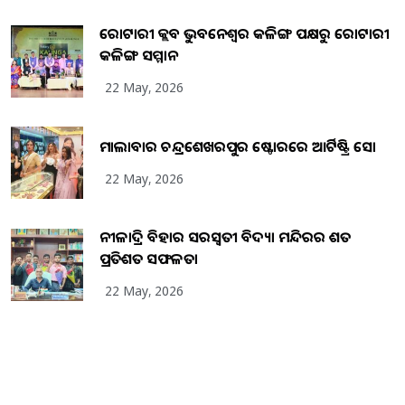
ରୋଟାରୀ କ୍ଲବ ଭୁବନେଶ୍ୱର କଳିଙ୍ଗ ପକ୍ଷରୁ ରୋଟାରୀ
କଳିଙ୍ଗ ସମ୍ମାନ
22 May, 2026
ମାଲାବାର ଚନ୍ଦ୍ରଶେଖରପୁର ଷ୍ଟୋରରେ ଆର୍ଟିଷ୍ଟ୍ରି ସୋ
22 May, 2026
ନୀଳାଦ୍ରି ବିହାର ସରସ୍ୱତୀ ବିଦ୍ୟା ମନ୍ଦିରର ଶତ
ପ୍ରତିଶତ ସଫଳତା
22 May, 2026