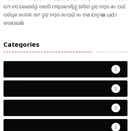
ମୋ ବସ୍ କୋଣାର୍କରୁ ବାହାରି ମାଷ୍ଟରକ୍ୟାଣ୍ଟିନ୍କୁ ଆସିବ। ରୁଟ୍ ନମ୍ବର-୫୦ ପାଇଁ
ସର୍ବାଧିକ ୭୦ଟଙ୍କା ଏବଂ ରୁଟ୍ ନମ୍ବର-୭୦ପାଇଁ ୬୦ ଟଙ୍କା ଯାତ୍ରୀଭଡ଼ା ଧାର୍ୟ୍ୟ
କରାଯାଇଛି।
Categories
Uncategorized
ଅପରାଧ
ଖେଳ
ଜିଲ୍ଲା