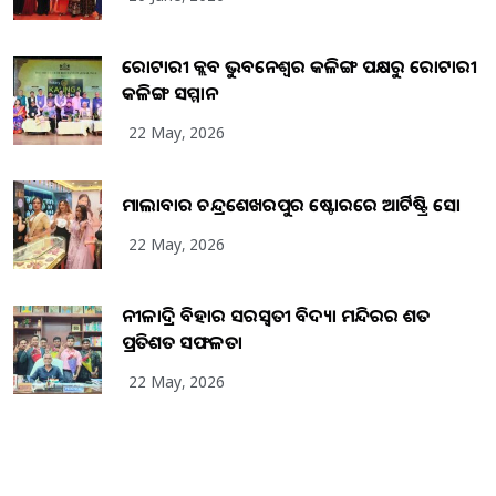
ରୋଟାରୀ କ୍ଲବ ଭୁବନେଶ୍ୱର କଳିଙ୍ଗ ପକ୍ଷରୁ ରୋଟାରୀ
କଳିଙ୍ଗ ସମ୍ମାନ
22 May, 2026
ମାଲାବାର ଚନ୍ଦ୍ରଶେଖରପୁର ଷ୍ଟୋରରେ ଆର୍ଟିଷ୍ଟ୍ରି ସୋ
22 May, 2026
ନୀଳାଦ୍ରି ବିହାର ସରସ୍ୱତୀ ବିଦ୍ୟା ମନ୍ଦିରର ଶତ
ପ୍ରତିଶତ ସଫଳତା
22 May, 2026