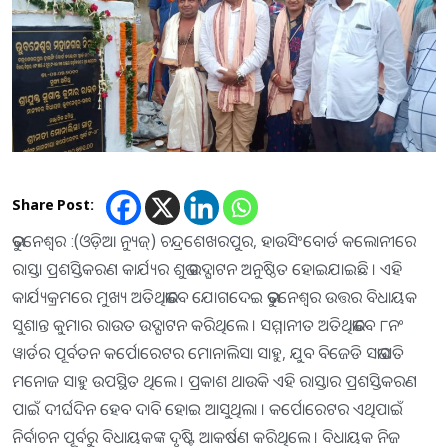
Share Post:
ଭୁବନେଶ୍ୱର :(ଓଡ଼ିଆ ନ୍ୟୁଜ୍) ଚନ୍ଦ୍ରଶେଖରପୁର, ହାଉସିଂବୋର୍ଡ କଲୋନୀରେ
ରାସ୍ତା ପ୍ରଶସ୍ତିକରଣ କାର୍ଯ୍ୟର ଶୁଭ ଉଦ୍ଘାଟନ ଅନୁଷ୍ଠିତ ହୋଇଯାଇଛି । ଏହି
କାର୍ଯ୍ୟକ୍ରମରେ ମୁଖ୍ୟ ଅତିଥିଭାବେ ଯୋଗଦେଇ ଭୁବନେଶ୍ୱର ଉତ୍ତର ବିଧାୟକ
ସୁଶାନ୍ତ କୁମାର ରାଉତ ଉଦ୍ଘାଟନ କରିଥିଲେ । ସମ୍ମାନୀତ ଅତିଥିଭାବେ ୮ନଂ
ୱାର୍ଡର ପୂର୍ବତନ କର୍ପୋରେଟର ମୋନାଲିସା ସାହୁ, ଯୁବ ବିଜେଡି ସଭାପତି
ମନୋଜ ସାହୁ ଉପସ୍ଥିତ ଥିଲେ । ପ୍ରକାଶ ଥାଉକି ଏହି ରାସ୍ତାର ପ୍ରଶସ୍ତିକରଣ
ପାଇଁ ଦୀର୍ଘଦିନ ହେବ ଦାବି ହୋଇ ଆସୁଥିଲା । କର୍ପୋରେଟର ଏଥିପାଇଁ
ନିର୍ବାଚନ ପୂର୍ବରୁ ବିଧାୟକଙ୍କ ଦୃଷ୍ଟି ଆକର୍ଷଣ କରିଥିଲେ । ବିଧାୟକ ନିଜ