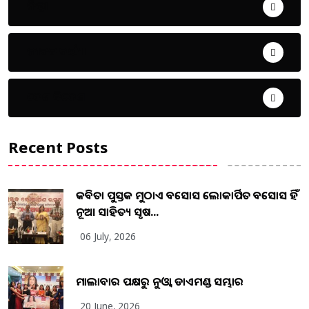
ଜିଲ୍ଲା
ଜୀବନ ଚର୍ଯ୍ୟା
ଦେଶ ବିଦେଶ
Recent Posts
କବିତା ପୁସ୍ତକ ମୁଠାଏ ଅବସୋସ ଲୋକାର୍ପିତ ଅବସୋସ ହିଁ
ନୂଆ ସାହିତ୍ୟ ସୃଷ...
06 July, 2026
ମାଲାବାର ପକ୍ଷରୁ ନୁଓ୍ବା ଡାଏମଣ୍ଡ ସମ୍ଭାର
20 June, 2026