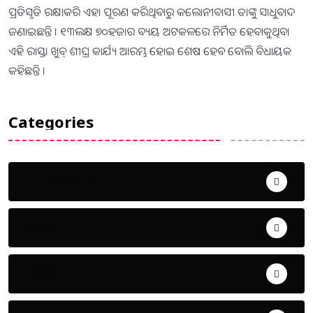
ପ୍ରତିସୃତି ରକ୍ଷାକରି ଏହା ପୂରଣ କରିଥିବାରୁ କଲୋନୀବାସୀ ତାଙ୍କୁ ସାଧୁବାଦ
ଜଣାଇଛନ୍ତି । ୧୩ଲକ୍ଷ ୭୦ହଜାର ବ୍ୟୟ ଅଟକଳରେ ନିର୍ମିତ ହେବାକୁଥିବା
ଏହି ରାସ୍ତା ଖୁବ୍ ଶୀଘ୍ର କାର୍ଯ୍ୟ ଆରମ୍ଭ ହୋଇ ଶେଷ ହେବ ବୋଲି ବିଧାୟକ
କହିଛନ୍ତି ।
Categories
Uncategorized
ଅପରାଧ
ଖେଳ