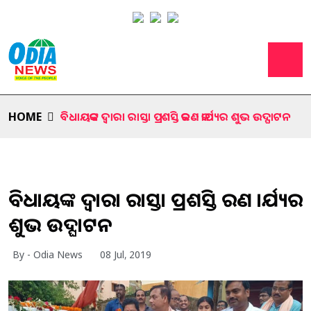
HOME
ବିଧାୟକଙ୍କ ଦ୍ୱାରା ରାସ୍ତା ପ୍ରଶସ୍ତି କରଣ କାର୍ଯ୍ୟର ଶୁଭ ଉଦ୍ଘାଟନ
ବିଧାୟକଙ୍କ ଦ୍ୱାରା ରାସ୍ତା ପ୍ରଶସ୍ତି କରଣ କାର୍ଯ୍ୟର
ଶୁଭ ଉଦ୍ଘାଟନ
By - Odia News
08 Jul, 2019