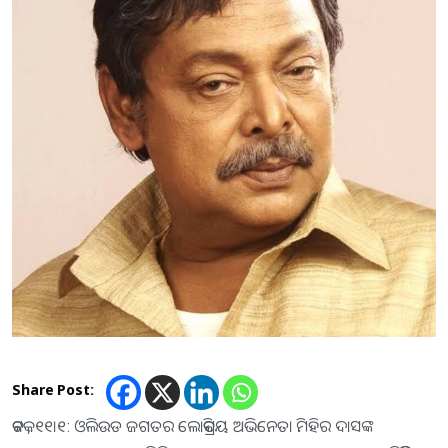
Share Post:
କଟକ , ୧୧।୧: ଓଲିଉଡ ଜଗତର ଲୋକପ୍ରିୟ ଅଭିନେତା ମିହିର ଦାସଙ୍କ