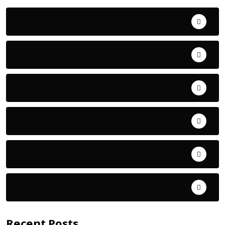
Uncategorized
ଅପରାଧ
ଖେଳ
ଜିଲ୍ଲା
ଜୀବନ ଚର୍ଯ୍ୟା
ଦେଶ ବିଦେଶ
Recent Posts