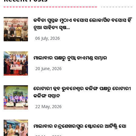
କବିତା ପୁସ୍ତକ ମୁଠାଏ ଅବସୋସ ଲୋକାର୍ପିତ ଅବସୋସ ହିଁ
ନୂଆ ସାହିତ୍ୟ ସୃଷ...
06 July, 2026
ମାଲାବାର ପକ୍ଷରୁ ନୁଓ୍ବା ଡାଏମଣ୍ଡ ସମ୍ଭାର
20 June, 2026
ରୋଟାରୀ କ୍ଲବ ଭୁବନେଶ୍ୱର କଳିଙ୍ଗ ପକ୍ଷରୁ ରୋଟାରୀ
କଳିଙ୍ଗ ସମ୍ମାନ
22 May, 2026
ମାଲାବାର ଚନ୍ଦ୍ରଶେଖରପୁର ଷ୍ଟୋରରେ ଆର୍ଟିଷ୍ଟ୍ରି ସୋ