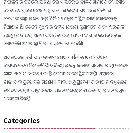
ମଙ୍ଗଳବାର ପରଲୋକ ଘଟିଛି। କଟକର ଏକ ଘରୋଇ ଡାକ୍ତରଖାନାରେ ସେ ଚିକିତ୍ସିତ
ହେବା ଅବସ୍ଥାରେ ଶେଷ ନିଶ୍ୱାସ ତ୍ୟାଗ କରିଛନ୍ତି। ସନ୍ଧ୍ୟାରେ ମିହିରଙ୍କ
ମରଶରୀରକୁ ଡାକ୍ତରଖାନାରୁ ସିଡିଏ ସେକ୍ଟର ୮ ସ୍ଥିତ ତାଙ୍କ ବାସଭବନକୁ
ନିଆଯାଇଛି। ତେବେ ବୁଧବାର କଟକ ସତୀଚଉରା ଶ୍ମଶାନରେ ରାଜ୍ୟ ସରକାରଙ୍କ
ପକ୍ଷରୁ ଗାର୍ଡ ଅଫ୍‌ ଅନର୍‌ ଦିଆଯିବା ପରେ ଅନ୍ତିମ ସଂସ୍କାର କରାଯିବ ବୋଲି
ଓଏଫ୍‌ଡିସି ଅଧ୍ୟକ୍ଷ କୁନା ତ୍ରିପାଠୀ ସୂଚନା ଦେଇଛନ୍ତି।
ଅପରପକ୍ଷେ ବର୍ଷୀୟାନ କଳାକାରଙ୍କ ଶେଷ ଦର୍ଶନ ନିମନ୍ତେ ମିହିରଙ୍କ
ବାସଭବନରେ ଭିଡ ଜମିଛି। ଓଲିଉଡ୍‌ର ବହୁ କଳାକାରଙ୍କ ସମେତ ଯାତ୍ରା ଜଗତର
କଳାକାର ଏବଂ ମାନ୍ୟଗଣ୍ୟ ବ୍ୟକ୍ତି ସେଠାରେ ଉପସ୍ଥିତ ଅଛନ୍ତି। ଏହାଛଡ଼ା
ରାଜ୍ୟପାଳ ପ୍ରଫେସର ଗଣେଶୀ ଲାଲ, ଆନ୍ଧ୍ରପ୍ରଦେଶ ରାଜ୍ୟପାଳ ବିଶ୍ୱଭୂଷଣ
ହରିଚନ୍ଦନ, ମୁଖ୍ୟମନ୍ତ୍ରୀ ନବୀନ ପଟ୍ଟନାୟକ, କେନ୍ଦ୍ରମନ୍ତ୍ରୀ ଧର୍ମେନ୍ଦ୍ର ପ୍ରଧାନ ପ୍ରମୁଖ
ଶେକ ପ୍ରକାଶ କରିଛନ୍ତି।
Categories