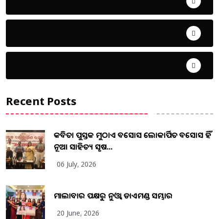
ଜିଲ୍ଲା
ଜୀବନ ଚର୍ଯ୍ୟା
ଦେଶ ବିଦେଶ
Recent Posts
କବିତା ପୁସ୍ତକ ମୁଠାଏ ଅବସୋସ ଲୋକାର୍ପିତ ଅବସୋସ ହିଁ
ନୂଆ ସାହିତ୍ୟ ସୃଷ...
06 July, 2026
ମାଲାବାର ପକ୍ଷରୁ ନୁଓ୍ବା ଡାଏମଣ୍ଡ ସମ୍ଭାର
20 June, 2026