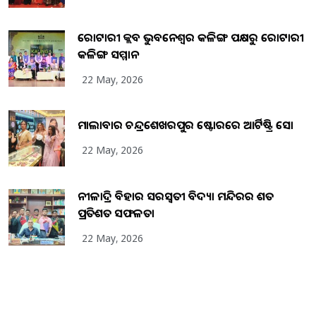
ରୋଟାରୀ କ୍ଲବ ଭୁବନେଶ୍ୱର କଳିଙ୍ଗ ପକ୍ଷରୁ ରୋଟାରୀ
କଳିଙ୍ଗ ସମ୍ମାନ
22 May, 2026
ମାଲାବାର ଚନ୍ଦ୍ରଶେଖରପୁର ଷ୍ଟୋରରେ ଆର୍ଟିଷ୍ଟ୍ରି ସୋ
22 May, 2026
ନୀଳାଦ୍ରି ବିହାର ସରସ୍ୱତୀ ବିଦ୍ୟା ମନ୍ଦିରର ଶତ
ପ୍ରତିଶତ ସଫଳତା
22 May, 2026