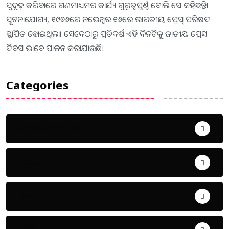
ସୁଦୃଢ଼ କରିବାରେ ଗଣମାଧ୍ୟମର କାର୍ଯ୍ୟ ଗୁରୁତ୍ୱପୂର୍ଣ୍ଣ ବୋଲି ସେ କହିଛନ୍ତି।
ସୂଚନାଯୋଗ୍ୟ, ୧୯୬୬ରେ ନଭେମ୍ବର ୧୬ରେ ଭାରତୀୟ ପ୍ରେସ୍‌ ପରିଷଦ
ସ୍ଥାପିତ ହୋଇଥିଲା। ସେବେଠାରୁ ପ୍ରତିବର୍ଷ ଏହି ଦିନଟିକୁ ଜାତୀୟ ପ୍ରେସ
ଦିବସ ଭାବେ ପାଳନ କରାଯାଉଛି।
Categories
Uncategorized
ଅପରାଧ
ଖେଳ