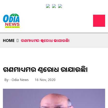
HOME
ଗଣମାଧ୍ୟମର କଣ୍ଠରୋଧ କରାଯାଉଛି।
ଗଣମାଧ୍ୟମର କଣ୍ଠରୋଧ କରାଯାଉଛି।
By - Odia News
16 Nov, 2020