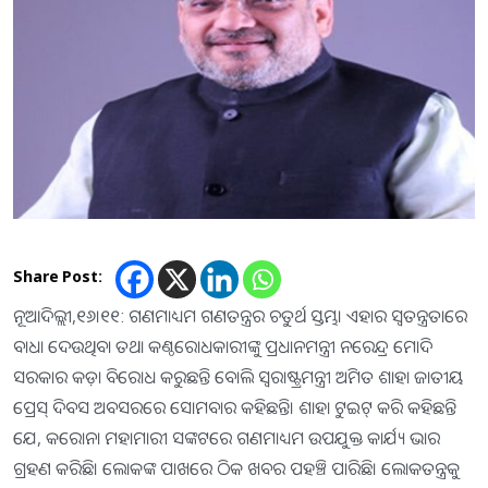
Share Post:
ନୂଆଦିଲ୍ଲୀ,୧୬।୧୧: ଗଣମାଧ୍ୟମ ଗଣତନ୍ତ୍ରର ଚତୁର୍ଥ ସ୍ତମ୍ଭ। ଏହାର ସ୍ବତନ୍ତ୍ରତାରେ
ବାଧା ଦେଉଥିବା ତଥା କଣ୍ଠରୋଧକାରୀଙ୍କୁ ପ୍ରଧାନମନ୍ତ୍ରୀ ନରେନ୍ଦ୍ର ମୋଦି
ସରକାର କଡ଼ା ବିରୋଧ କରୁଛନ୍ତି ବୋଲି ସ୍ବରାଷ୍ଟ୍ରମନ୍ତ୍ରୀ ଅମିତ ଶାହା ଜାତୀୟ
ପ୍ରେସ୍‌ ଦିବସ ଅବସରରେ ସୋମବାର କହିଛନ୍ତି। ଶାହା ଟୁଇଟ୍‌ କରି କହିଛନ୍ତି
ଯେ, କରୋନା ମହାମାରୀ ସଙ୍କଟରେ ଗଣମାଧ୍ୟମ ଉପଯୁକ୍ତ କାର୍ଯ୍ୟ ଭାର
ଗ୍ରହଣ କରିଛି। ଲୋକଙ୍କ ପାଖରେ ଠିକ ଖବର ପହଞ୍ଚି ପାରିଛି। ଲୋକତନ୍ତ୍ରକୁ