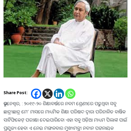
Share Post:
ଭୁବନେଶ୍ୱର, : ୨୦୧୯-୨୦ ଶିକ୍ଷାବର୍ଷରେ ନବମ ଶ୍ରେଣୀରେ ପଢ଼ୁଥିବା ସବୁ
ଛାତ୍ରୀଛାତ୍ର ମେ’ ମାସରେ ମାଧ୍ୟମିକ ଶିକ୍ଷା ପରିଷଦ ଦ୍ୱାରା ପରିଚାଳିତ ବାର୍ଷିକ
ସାର୍ଟିଫିକେଟ୍‌ ପରୀକ୍ଷା ଦେଇପାରିବେ। ଏହା ସବୁ ଓଡ଼ିଆ ମାଧ୍ୟମ ପିଲାଙ୍କ ପାଇଁ
ପ୍ରଯୁଜ୍ୟ ହେବ। ଏ ନେଇ ମଙ୍ଗଳବାର ମୁଖ୍ୟମନ୍ତ୍ରୀ ନବୀନ ପଟ୍ଟନାୟକ