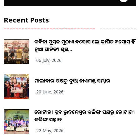
Recent Posts
କବିତା ପୁସ୍ତକ ମୁଠାଏ ଅବସୋସ ଲୋକାର୍ପିତ ଅବସୋସ ହିଁ
ନୂଆ ସାହିତ୍ୟ ସୃଷ...
06 July, 2026
ମାଲାବାର ପକ୍ଷରୁ ନୁଓ୍ବା ଡାଏମଣ୍ଡ ସମ୍ଭାର
20 June, 2026
ରୋଟାରୀ କ୍ଲବ ଭୁବନେଶ୍ୱର କଳିଙ୍ଗ ପକ୍ଷରୁ ରୋଟାରୀ
କଳିଙ୍ଗ ସମ୍ମାନ
22 May, 2026