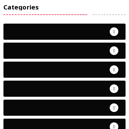
Categories
Uncategorized
ଅପରାଧ
ଖେଳ
ଜିଲ୍ଲା
ଜୀବନ ଚର୍ଯ୍ୟା
ଦେଶ ବିଦେଶ