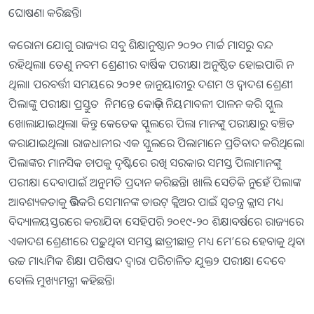
ଘୋଷଣା କରିଛନ୍ତି।
କରୋନା ଯୋଗୁ ରାଜ୍ୟର ସବୁ ଶିକ୍ଷାନୁଷ୍ଠାନ ୨୦୨୦ ମାର୍ଚ୍ଚ ମାସରୁ ବନ୍ଦ
ରହିଥିଲା। ତେଣୁ ନବମ ଶ୍ରେଣୀର ବାର୍ଷିକ ପରୀକ୍ଷା ଅନୁଷ୍ଠିତ ହୋଇପାରି ନ
ଥିଲା। ପରବର୍ତ୍ତୀ ସମୟରେ ୨୦୨୧ ଜାନୁୟାରୀରୁ ଦଶମ ଓ ଦ୍ୱାଦଶ ଶ୍ରେଣୀ
ପିଲାଙ୍କୁ ପରୀକ୍ଷା ପ୍ରସ୍ତୁତ ନିମନ୍ତେ କୋଭିଡ୍‌ ନିୟମାବଳୀ ପାଳନ କରି ସ୍କୁଲ
ଖୋଲାଯାଇଥିଲା। କିନ୍ତୁ କେତେକ ସ୍କୁଲରେ ପିଲା ମାନଙ୍କୁ ପରୀକ୍ଷାରୁ ବଞ୍ଚିତ
କରାଯାଇଥିଲା। ରାଜଧାନୀର ଏକ ସ୍କୁଲରେ ପିଲାମାନେ ପ୍ରତିବାଦ କରିଥିଲେ।
ପିଲାଙ୍କର ମାନସିକ ଚାପକୁ ଦୃଷ୍ଟିରେ ରଖି ସରକାର ସମସ୍ତ ପିଲାମାନଙ୍କୁ
ପରୀକ୍ଷା ଦେବାପାଇଁ ଅନୁମତି ପ୍ରଦାନ କରିଛନ୍ତି। ଖାଲି ସେତିକି ନୁହେଁ ପିଲାଙ୍କ
ଆବଶ୍ୟକତାକୁ ଭିତ୍ତିକରି ସେମାନଙ୍କ ଡାଉଟ୍‌ କ୍ଲିଅର ପାଇଁ ସ୍ବତନ୍ତ୍ର କ୍ଲାସ ମଧ୍ୟ
ବିଦ୍ୟାଳୟସ୍ତରରେ କରାଯିବ। ସେହିପରି ୨୦୧୯-୨୦ ଶିକ୍ଷାବର୍ଷରେ ରାଜ୍ୟରେ
ଏକାଦଶ ଶ୍ରେଣୀରେ ପଢ଼ୁଥିବା ସମସ୍ତ ଛାତ୍ରୀଛାତ୍ର ମଧ୍ୟ ମେ’ରେ ହେବାକୁ ଥିବା
ଉଚ୍ଚ ମାଧ୍ୟମିକ ଶିକ୍ଷା ପରିଷଦ ଦ୍ୱାରା ପରିଚାଳିତ ଯୁକ୍ତ୨ ପରୀକ୍ଷା ଦେବେ
ବୋଲି ମୁଖ୍ୟମନ୍ତ୍ରୀ କହିଛନ୍ତି।