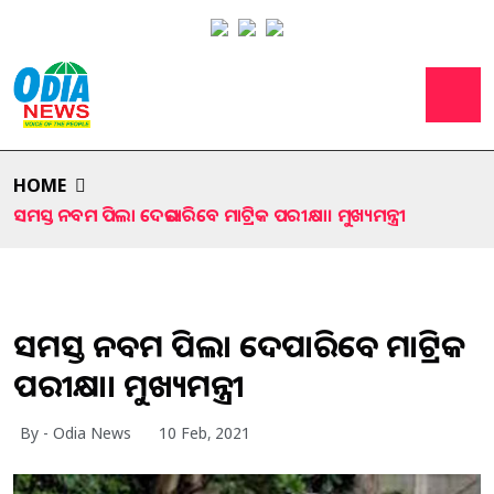
HOME
ସମସ୍ତ ନବମ ପିଲା ଦେଇପାରିବେ ମାଟ୍ରିକ ପରୀକ୍ଷା। ମୁଖ୍ୟମନ୍ତ୍ରୀ
ସମସ୍ତ ନବମ ପିଲା ଦେଇପାରିବେ ମାଟ୍ରିକ
ପରୀକ୍ଷା। ମୁଖ୍ୟମନ୍ତ୍ରୀ
By - Odia News
10 Feb, 2021