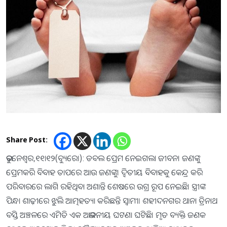
Share Post:
ଭୁବନେଶ୍ୱର,୧୧ା୧୨(ବ୍ୟୁରୋ): ଡବଲ ପ୍ରେମ ନେଇଗଲା ଜୀବନ। ଜଣଙ୍କୁ
ପ୍ରେମକରି ବିବାହ ତାପରେ ଆଉ ଜଣଙ୍କୁ। ଦ୍ୱିତୀୟ ବିବାହକୁ କେନ୍ଦ୍ର କରି
ପରିବାରରେ ଲାଗି ରହିଥିବା ଅଶାନ୍ତି ଶେଷରେ ଉଗ୍ର ରୂପ ନେଇଛି। ସ୍ତ୍ରୀଙ୍କ
ପିନ୍ଧା ଶାଢ଼ୀରେ ଝୁଲି ଆତ୍ମହତ୍ୟା କରିଛନ୍ତି ସ୍ବାମୀ। ଶହୀଦନଗର ଥାନା ତ୍ରିନାଥ
ବସ୍ତି ଅଞ୍ଚଳରେ ଏମିତି ଏକ ଅଭାବନୀୟ ଘଟଣା ଘଟିଛି। ମୃତ ବ୍ୟକ୍ତି ଜଣକ