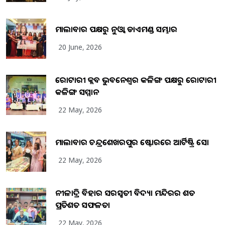
ମାଲାବାର ପକ୍ଷରୁ ନୁଓ୍ବା ଡାଏମଣ୍ଡ ସମ୍ଭାର
20 June, 2026
ରୋଟାରୀ କ୍ଲବ ଭୁବନେଶ୍ୱର କଳିଙ୍ଗ ପକ୍ଷରୁ ରୋଟାରୀ
କଳିଙ୍ଗ ସମ୍ମାନ
22 May, 2026
ମାଲାବାର ଚନ୍ଦ୍ରଶେଖରପୁର ଷ୍ଟୋରରେ ଆର୍ଟିଷ୍ଟ୍ରି ସୋ
22 May, 2026
ନୀଳାଦ୍ରି ବିହାର ସରସ୍ୱତୀ ବିଦ୍ୟା ମନ୍ଦିରର ଶତ
ପ୍ରତିଶତ ସଫଳତା
22 May, 2026