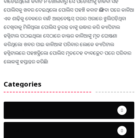
ବାଡେଇଥିଲେ। କବାଟ ନ ଖୋଲିବାରୁ ସେ ପଡୋଶୀଙ୍କୁ ଡାକିବା ସହ
ପୋଲିସକୁ ଖବର ଦେଇଥିଲେ। ପୋଲିସ ପହଞ୍ଚି କବାଟ ଭାଙ୍ଗିବା ପରେ କାଳିଆ
ଏକ ଶାଢ଼ିକୁ ବେକରେ ବାନ୍ଧି ଆଜ୍‌ବେଷ୍ଟସ୍‌ ଘରର ଓରାରେ ଝୁଲିପଡ଼ିଥିବା
ଦେଖିବାକୁ ମିଳିଥିଲା। ପୋଲିସ ତୁରନ୍ତ ତାଙ୍କୁ ଉଦ୍ଧାର କରି କ୍ୟାପିଟାଲ
ହସ୍ପିଟାଲ ପଠାଇଥିଲା। ସେଠାରେ ଡାକ୍ତର କାଳିଆଙ୍କୁ ମୃତ ଘୋଷଣା
କରିଥିଲେ। ଖବର ପାଇ କାଳିଆଙ୍କ ପରିବାର ଲୋକେ କ୍ୟାପିଟାଲ
ହସ୍ପିଟାଲରେ ପହଞ୍ଚତ୍ଥିଲେ। ପୋଲିସ ମୃତଦେହ ବ୍ୟବଚ୍ଛେଦ ପରେ ପରିବାର
ଲୋକଙ୍କୁ ହସ୍ତାନ୍ତର କରିଛି।
Categories
Uncategorized
ଅପରାଧ