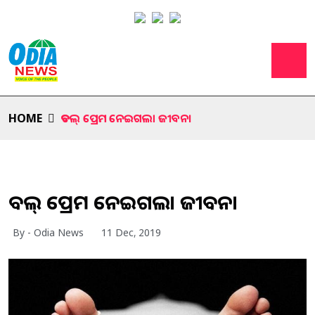
HOME
ଡବଲ୍ ପ୍ରେମ ନେଇଗଲା ଜୀବନ।
ଡବଲ୍ ପ୍ରେମ ନେଇଗଲା ଜୀବନ।
By - Odia News
11 Dec, 2019