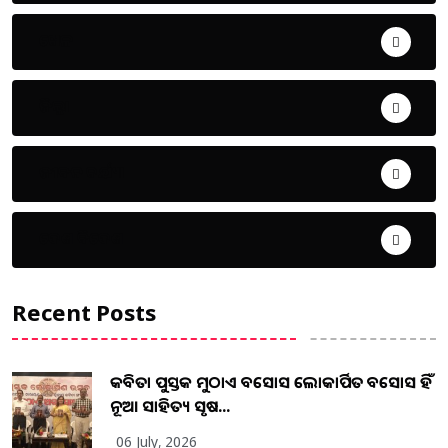
ଖେଳ
ଜିଲ୍ଲା
ଜୀବନ ଚର୍ଯ୍ୟା
ଦେଶ ବିଦେଶ
Recent Posts
କବିତା ପୁସ୍ତକ ମୁଠାଏ ଅବସୋସ ଲୋକାର୍ପିତ ଅବସୋସ ହିଁ
ନୂଆ ସାହିତ୍ୟ ସୃଷ...
06 July, 2026