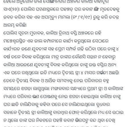
ହେଲେ ଅନୁଗୋଳ ଜିଲା ସୌଭାଗ୍ୟନଗର ଅଞ୍ଚଳର କାଳିଆ ବାହାଦୂର
ସାଏ(୨୬)। ପୋଲିସ ଘଟଣାସ୍ଥଳରେ ପହଞ୍ଚତ୍ ଘର କବାଟ ଭାଙ୍ଗି ମୃତଦେହକୁ
ଜବତ କରିବା ସହ ଏକ ଅପମୃତ୍ୟୁ ମାମଲା (ନଂ.୮୧/୧୯) ରୁଜୁ କରି ତଦନ୍ତ
ଆରମ୍ଭ କରିଛି।
ପୋଲିସ ସୂଚନା ମୁତାବକ, କାଳିଆ ତ୍ରିନାଥ ବସ୍ତି ଅଞ୍ଚଳରେ ରହି
ମଞ୍ଚେଶ୍ୱରସ୍ଥିତ ଏକ ଜାଲ କମ୍ପାନୀରେ କାର୍ଯ୍ୟ କରୁଥିଲେ। ସେଠାରେ
କାର୍ଯ୍ୟରତ ଜଣେ ଯୁବତୀଙ୍କ ସହ ପ୍ରେମ ସମ୍ପର୍କ ଗଢି ଉଠିବା ପରେ ତାଙ୍କୁ ୪
ବର୍ଷ ତଳେ ବିବାହ କରିଥିଲେ। ମାତ୍ର ତାଙ୍କର କୌଣସି ସନ୍ତାନ ନ ହେବାରୁ
କାଳିଆ ଆଉଜଣେ ଯୁବତୀଙ୍କୁ ବିବାହ କରିଥିଲେ। ତାଙ୍କୁ ଉକ୍ତ ବସ୍ତିର ଅନ୍ୟ
ଏକ ଘରେ ରଖିଥିଲେ। ଇତି ମଧ୍ୟରେ ଦ୍ୱିତୀୟ ସ୍ତ୍ରୀ ୪ ମାସର ଗର୍ଭବତୀ ଅଛନ୍ତି।
ତେବେ ଦ୍ୱିତୀୟ ବିବାହ ଓ ଆର୍ଥିକ ସମସ୍ୟାକୁ ନେଇ ପରିବାରର ବହୁ
ସମୟରେ ଝଗଡ଼ା ଲାଗୁଥିଲା। ମଙ୍ଗଳବାର ସନ୍ଧ୍ୟାରେ ପ୍ରଥମ ସ୍ତ୍ରୀ ଓ କାଳିଆଙ୍କ
ମଧ୍ୟରେ ପରିବାର ଭରଣ ପୋଷଣକୁ ନେଇ ଝଗଡା ହୋଇଥିଲ। କାଳିଆ ତାଙ୍କୁ
ଘର ଛାଡି ଚାଲିଯିବାକୁ କହିବା ପରେ ସେ ଚାଲିଯାଇଥିଲେ। ବୁଧବାର
ସକାଳେ ଦ୍ୱିତୀୟ ସ୍ତ୍ରୀ କାଳିଆଙ୍କୁ ବାରମ୍ବାର ଫୋନ୍‌ କରିଥିଲେ ମଧ୍ୟ ସେ ଉଠାଇ
ନ ଥିଲେ। ତାଙ୍କ ଘର ନିକଟରେ ପହଞ୍ଚି କବାଟ ଭିତରପଟୁ ବନ୍ଦ ଥିବା ଦେଖି