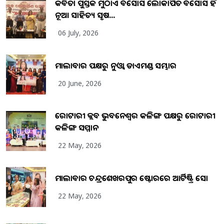
କବିତା ପୁସ୍ତକ ମୁଠାଏ ଅବସୋସ ଲୋକାର୍ପିତ ଅବସୋସ ହିଁ
ନୂଆ ସାହିତ୍ୟ ସୃଷ...
06 July, 2026
ମାଲାବାର ପକ୍ଷରୁ ନୁଓ୍ବା ଡାଏମଣ୍ଡ ସମ୍ଭାର
20 June, 2026
ରୋଟାରୀ କ୍ଲବ ଭୁବନେଶ୍ୱର କଳିଙ୍ଗ ପକ୍ଷରୁ ରୋଟାରୀ
କଳିଙ୍ଗ ସମ୍ମାନ
22 May, 2026
ମାଲାବାର ଚନ୍ଦ୍ରଶେଖରପୁର ଷ୍ଟୋରରେ ଆର୍ଟିଷ୍ଟ୍ରି ସୋ
22 May, 2026