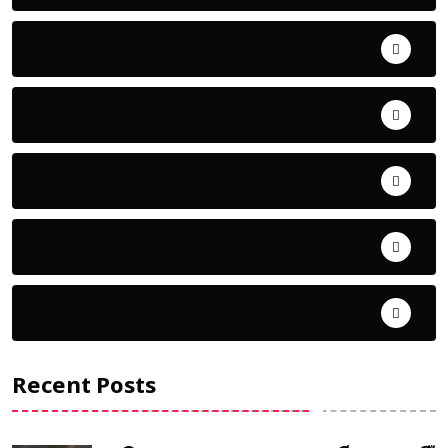
ଅପରାଧ
ଖେଳ
ଜିଲ୍ଲା
ଜୀବନ ଚର୍ଯ୍ୟା
ଦେଶ ବିଦେଶ
Recent Posts