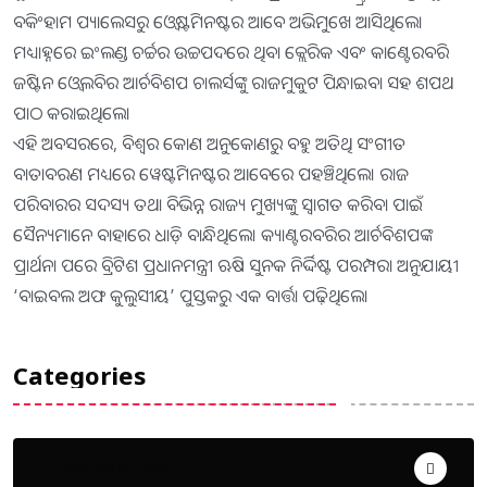
ବକିଂହାମ ପ୍ୟାଲେସରୁ ଓ୍ବେଷ୍ଟମିନଷ୍ଟର ଆବେ ଅଭିମୁଖେ ଆସିଥିଲେ।
ମଧ୍ୟାହ୍ନରେ ଇଂଲଣ୍ଡ ଚର୍ଚ୍ଚର ଉଚ୍ଚପଦରେ ଥିବା କ୍ଲେରିକ ଏବଂ କାଣ୍ଟେରବରି
ଜଷ୍ଟିନ ଓ୍ବେଲବିର ଆର୍ଚବିଶପ ଚାଲର୍ସଙ୍କୁ ରାଜମୁକୁଟ ପିନ୍ଧାଇବା ସହ ଶପଥ
ପାଠ କରାଇଥିଲେ।
ଏହି ଅବସରରେ, ବିଶ୍ୱର କୋଣ ଅନୁକୋଣରୁ ବହୁ ଅତିଥି ସଂଗୀତ
ବାତାବରଣ ମଧ୍ୟରେ ୱେଷ୍ଟମିନଷ୍ଟର ଆବେରେ ପହଞ୍ଚିଥିଲେ। ରାଜ
ପରିବାରର ସଦସ୍ୟ ତଥା ବିଭିନ୍ନ ରାଜ୍ୟ ମୁଖ୍ୟଙ୍କୁ ସ୍ବାଗତ କରିବା ପାଇଁ
ସୈନ୍ୟମାନେ ବାହାରେ ଧାଡ଼ି ବାନ୍ଧିଥିଲେ। କ୍ୟାଣ୍ଟରବରିର ଆର୍ଚବିଶପଙ୍କ
ପ୍ରାର୍ଥନା ପରେ ବ୍ରିଟିଶ ପ୍ରଧାନମନ୍ତ୍ରୀ ଋଷି ସୁନକ ନିର୍ଦ୍ଦିଷ୍ଟ ପରମ୍ପରା ଅନୁଯାୟୀ
‘ବାଇବଲ ଅଫ କୁଲୁସୀୟ’ ପୁସ୍ତକରୁ ଏକ ବାର୍ତ୍ତା ପଢ଼ିଥିଲେ।
Categories
Uncategorized