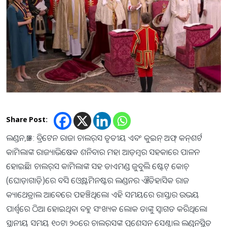
Share Post:
ଲଣ୍ଡନ,୬ା୫: ବ୍ରିଟେନ ରାଜା ଚାଲର୍‌ସ ତୃତୀୟ ଏବଂ କୁଇନ୍‌ ଅଫ୍‌ କନ୍‌ଶର୍ଟ
କାମିଲାଙ୍କ ରାଜ୍ୟାଭିଷେକ ଶନିବାର ମହା ଆଡ଼ମ୍ବର ସହକାରେ ପାଳନ
ହୋଇଛି। ଚାଲର୍‌ସ କାମିଲାଙ୍କ ସହ ଡାଏମଣ୍ଡ ଜୁବୁଲି ଷ୍ଟେଟ୍‌ କୋଚ୍‌
(ଘୋଡ଼ାଗାଡ଼ି)ରେ ବସି ଓ୍ବେଷ୍ଟମିନଷ୍ଟର ଲଣ୍ଡନର ଐତିହାସିକ ରାଜ
କ୍ୟାଥେଡ୍ରାଲ ଆବେରେ ପହଞ୍ଚିଥିଲେ। ଏହି ସମୟରେ ରାସ୍ତାର ଉଭୟ
ପାର୍ଶ୍ୱରେ ଠିଆ ହୋଇଥିବା ବହୁ ସଂଖ୍ୟକ ଲୋକ ତାଙ୍କୁ ସ୍ବାଗତ କରିଥିଲେ।
ସ୍ଥାନୀୟ ସମୟ ୧୦ଟା ୨୦ରେ ଚାଲର୍‌ସଙ୍କ ପ୍ରଶେସନ ସେଣ୍ଟ୍ରାଲ ଲଣ୍ଡନସ୍ଥିତ