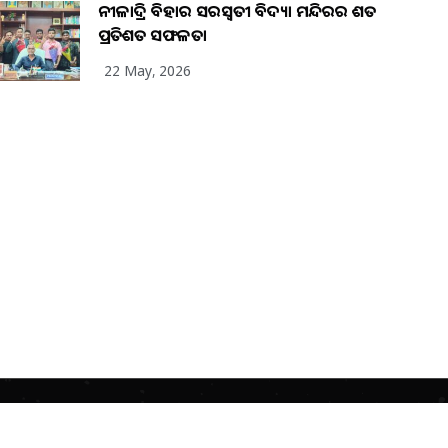
ନୀଳାଦ୍ରି ବିହାର ସରସ୍ୱତୀ ବିଦ୍ୟା ମନ୍ଦିରର ଶତ
ପ୍ରତିଶତ ସଫଳତା
22 May, 2026
Home
About Us
Advertisement
Contact Us