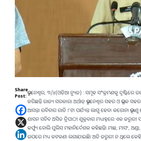
Share
ଭୁବନେଶ୍ଵର, ୩/୪(ଓଡ଼ିଆ ନ୍ୟୁଜ) : ସମୂହ ସ°କ୍ରମଣକୁ ଦୃଷ୍ଟିରେ ରଖି 
Post:
କରିଛନ୍ତି ରାଜ୍ୟ ସରକାର। ଅର୍ଥାତ୍‌ ଭୁବନେଶ୍ଵର ସହର ଓ ଭଦ୍ରକ ସହର
ଆସନ୍ତା ରବିବାର ରାତି ୮ଟା ପର୍ଯ୍ୟନ୍ତ ଲାଗୁ ହେବ। କରୋନା ଭୂତାଣୁ ଚେନ୍‌
ଶାସନ ସଚିବ ଅସିତ ତ୍ରିପାଠୀ ଶୁକ୍ରବାର ମଧ୍ୟାହ୍ନରେ ଏକ ଜରୁରୀ ସ
କର୍ଫ୍ୟୁ ବୋଲି ପୁଲିସ ମହାନିର୍ଦେଶକ କହିଛନ୍ତି। ମାଛ, ମାସଂ, ଅ
ଉପରେ ମଧ୍ୟ କଟକଣା ଲଗାଯାଇଛି। ଅତି ଜରୁରୀ ନ ଥିଲେ କେହ