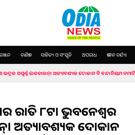
ଞ୍ଜନ
ବାଣିଜ୍ୟ
ସାହିତ୍ୟ ଓ ସଂସ୍କୃତି
ଅପରାଧ
ଜୀବନ ଚର୍ଯ୍ୟା
 ଓ ଭଦ୍ରକ ସପୂର୍ଣ୍ଣ ଲକଡାଉନ୍। ଅତ୍ୟାବଶ୍ୟକ ଦୋକାନ ବି ବନ୍ଦ।ନିୟମ ନମାନିଲ
ିବାର ରାତି ୮ଟା ଭୁବନେଶ୍ୱର
ଉନ୍। ଅତ୍ୟାବଶ୍ୟକ ଦୋକାନ