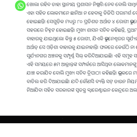
ଖୋଲା ରହିବ ତାହା ସ୍ଥାନୀୟ ପ୍ରଶାସନ ନିଷ୍ପତ୍ତି ନେବ ବୋଲି ସାମ୍ବା
ଏହା ସହିତ ଲୋକମାନେ ଛାନିଆ ନ ହେବାକୁ ଡିଜିପି ପରାମର୍ଶ ଦେଇଛନ୍
ହୋଇଛନ୍ତି। ସେଗୁଡ଼ିକ ମଧ୍ୟରୁ ୮୦ ପ୍ରତିଶତ ଅର୍ଥାତ ୪ ରୋଗୀ ଭୁ
ସହରରେ ଚିହ୍ନଟ ହୋଇଛନ୍ତି। ମୁଖ୍ୟ ଶାସନ ସଚିବ କହିଛନ୍ତି, ପ୍ରଥମ ୪
ବାହାରକୁ ଯାଇଥିଲେ। କିନ୍ତୁ ୫ ରୋଗୀ, ଯିଏକି ଭୁବନେଶ୍ଵରର ସୂର୍ଯ୍ୟନଗ
ଅର୍ଥାତ୍‌ ସେ ଓଡ଼ିଶା ବାହାରକୁ ଯାଇନାହାନ୍ତି। ଫଳରେ କେଉଁଠି ନ
ସୂର୍ଯ୍ୟନଗର ଅଞ୍ଚଳକୁ ସମ୍ପୂର୍ଣ୍ଣ ସିଲ୍‌ କରିଦିଆଯାଇଛି। ଏହି ସମୂହ ସ
ଏହି ସମୟରେ ୫ମ ଆକ୍ରାନ୍ତଙ୍କ ସମ୍ପର୍କରେ ଆସିଥିବା ଲୋକମାନଙ୍କ
ଯାଞ୍ଚ କରାଯିବ ବୋଲି ମୁଖ୍ୟ ସଚିବ ତ୍ରିପାଠୀ କହିଛନ୍ତି। ଭଦ୍ରକ
ବାତିଲ କରି ଦିଆଯାଇଛି। ଯଦି କୌଣସି ବ୍ୟକ୍ତି ସଟ୍‌ ଡାଉନ ନିୟମ
ନିଆଯିବା ସହିତ ସରକାରଙ୍କ ସ୍ବତନ୍ତ୍ର କ୍ବାରେଣ୍ଟାଇନ କେନ୍ଦ୍ରରେ 
Copyright
2026
BrandingKaro.com
. All Rights Reserved.