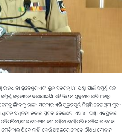
ରାଜଧାନୀ ଭୁବନେଶ୍ଵର ଏବଂ ଭଦ୍ରକ ସହରକୁ ୪୮ ଘଣ୍ଟା ପାଇଁ ସମ୍ପୂର୍ଣ୍ଣ ବନ୍ଦ
 ସମ୍ପୂର୍ଣ୍ଣ ସଟ୍‌ଡାଉନ କରାଯାଇଛି। ଏହି ନିୟମ ଶୁକ୍ରବାର ରାତି ୮ଟାରୁ
କୁ ଭାଙ୍ଗିବାକୁ ରାଜ୍ୟ ସରକାର ଏଭଳି ଗୁରୁତ୍ଵପୂର୍ଣ୍ଣ ନିଷ୍ପତ୍ତି ନେଇଥିବା ମୁଖ୍ୟ
ାମ୍ବାଦିକ ସମ୍ମିଳନୀ ଡକାଇ ସୂଚନା ଦେଇଛନ୍ତି। ଏହି ୪୮ ଘଣ୍ଟା ଏକପ୍ରକାର
ଣ୍ଡା, ପନିପରିବା,କ୍ଷୀର ଦୋକାନ ବନ୍ଦ ରହିବ। ସେହିପରି ମେଡିକାଲ ସେବା
ି ମେଡିକାଲ ଯିବେ ନାହିଁ। କେଉଁ ଅଞ୍ଚଳରେ କେତେ ଔଷଧ ଦୋକାନ