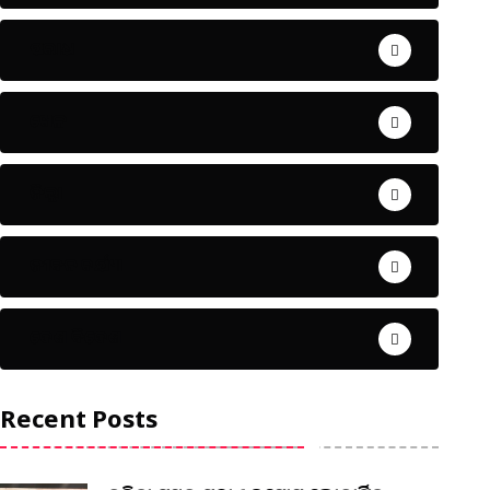
ଅପରାଧ
ଖେଳ
ଜିଲ୍ଲା
ଜୀବନ ଚର୍ଯ୍ୟା
ଦେଶ ବିଦେଶ
Recent Posts