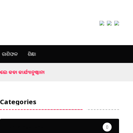
ରାଶିଫଳ
ଶିକ୍ଷା
େ କଡା କାର୍ଯ୍ୟାନୁଷ୍ଠାନ।
Categories
Uncategorized