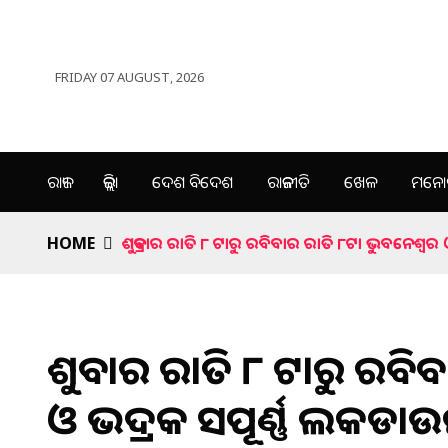
FRIDAY 07 AUGUST, 2026
ରାଜ୍ୟ
ଜିଲ୍ଲା
ଦେଶ ବିଦେଶ
ରାଜନୀତି
ଖେଳ
ମନୋର
HOME
ଶୁକ୍ରବାର ରାତି ୮ ଟାରୁ ରବିବାର ରାତି ୮ଟା ଭୁବନେଶ୍ୱର
ଶୁକ୍ରବାର ରାତି ୮ ଟାରୁ ରବ
ଓ ଭଦ୍ରକ ସପୂର୍ଣ୍ଣ ଲକଡା