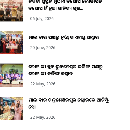
କବିତା ପୁସ୍ତକ ମୁଠାଏ ଅବସୋସ ଲୋକାର୍ପିତ
ଅବସୋସ ହିଁ ନୂଆ ସାହିତ୍ୟ ସୃଷ...
06 July, 2026
ମାଲାବାର ପକ୍ଷରୁ ନୁଓ୍ବା ଡାଏମଣ୍ଡ ସମ୍ଭାର
20 June, 2026
ରୋଟାରୀ କ୍ଲବ ଭୁବନେଶ୍ୱର କଳିଙ୍ଗ ପକ୍ଷରୁ
ରୋଟାରୀ କଳିଙ୍ଗ ସମ୍ମାନ
22 May, 2026
ମାଲାବାର ଚନ୍ଦ୍ରଶେଖରପୁର ଷ୍ଟୋରରେ ଆର୍ଟିଷ୍ଟ୍ରି
ସୋ
22 May, 2026