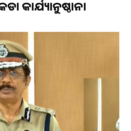
ା କାର୍ଯ୍ୟାନୁଷ୍ଠାନ।