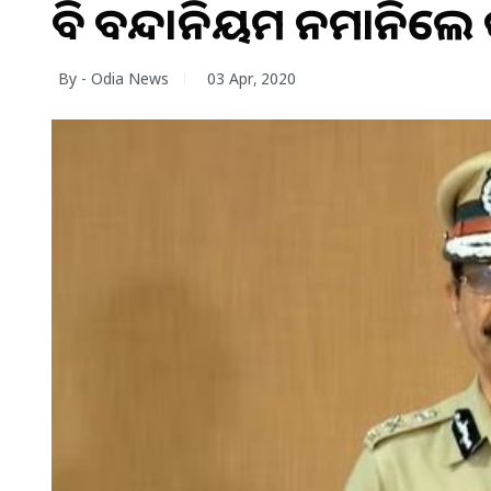
ବି ବନ୍ଦ।ନିୟମ ନମାନିଲେ କଡ
By - Odia News
03 Apr, 2020