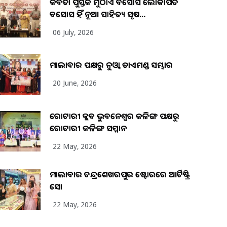
କବିତା ପୁସ୍ତକ ମୁଠାଏ ଅବସୋସ ଲୋକାର୍ପିତ
ଅବସୋସ ହିଁ ନୂଆ ସାହିତ୍ୟ ସୃଷ...
06 July, 2026
ମାଲାବାର ପକ୍ଷରୁ ନୁଓ୍ବା ଡାଏମଣ୍ଡ ସମ୍ଭାର
20 June, 2026
ରୋଟାରୀ କ୍ଲବ ଭୁବନେଶ୍ୱର କଳିଙ୍ଗ ପକ୍ଷରୁ
ରୋଟାରୀ କଳିଙ୍ଗ ସମ୍ମାନ
22 May, 2026
ମାଲାବାର ଚନ୍ଦ୍ରଶେଖରପୁର ଷ୍ଟୋରରେ ଆର୍ଟିଷ୍ଟ୍ରି
ସୋ
22 May, 2026