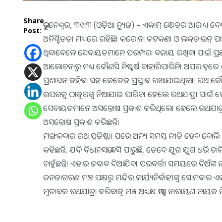
Share
ଭୁବନେଶ୍ୱର, ୩୧ା୩ (ଓଡ଼ିଆ ନ୍ୟୁଜ) – ଏକାମ୍ର କ୍ଷେତ୍ରର ଆରାଧ୍ୟ ଦେବତା
Post:
ଅନିଶ୍ଚିତତା ମଧ୍ୟରେ ରହିଛି। କରୋନା କଟକଣା ଓ ଲକ୍‌ଡାଉନ୍‌ ପା
ଥିବାବେଳେ ସେବାୟତମାନେ ପରମ୍ପରା ବଜାୟ ରଖିବା ପାଇଁ ପ୍ରୟ
ଆଲୋଚନାରୁ ମଧ୍ୟ କୌଣସି ନିଷ୍କର୍ଷ ବାହାରିପାରିନି। ଅପରାହ୍ନରେ 
ପ୍ରଶାସନ କହିବା ସହ କେତେକ ପ୍ରସ୍ତାବ ରଖାଯାଇଥିଲା। ରଥ କୌଣ
ଉପରକୁ ଠାକୁରଙ୍କୁ ନିଆଯାଇ ପାରିବ। ହେଲେ ରଥଯାତ୍ରା ପାଇଁ 
ସେବାୟତମାନେ ଅସନ୍ତୋଷ ପ୍ରକାଶ କରିଥିଲେ। ହେଲେ ରଥଯାତ୍ର
ଅସନ୍ତୋଷ ପ୍ରକାଶ କରିଛନ୍ତି।
ମଙ୍ଗଳବାର ରଥ ପ୍ରତିଷ୍ଠା। ପରେ ଅନ୍ୟ ସମସ୍ତ ନୀତି ହେବ ବୋଲି ପୂ
କହିଛନ୍ତି, ଯଦି ବିଧାନସଭା ବସି ପାରୁଛି, ତେବେ ଯୁଗ ଯୁଗ ଧରି ଚା
ଚାହୁଁଛନ୍ତି। ଏହାର ଜବାବ ଦିଆଯିବ। ପରବର୍ତ୍ତୀ ସମୟରେ ଦିଅଁଙ
ଜନଜାଗରଣ ମଞ୍ଚ ପକ୍ଷରୁ ମନ୍ଦିର କାର୍ଯ୍ୟନିର୍ବାହୀଙ୍କୁ ସୋମବାର 
ମୁତାବକ ରଥଯାତ୍ରା କରିବାକୁ ମଞ୍ଚ ଅଧ୍ୟକ୍ଷ ଭୀଷ୍ମ ନାରାୟଣ ନାୟକ 