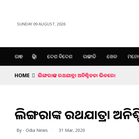
SUNDAY 09 AUGUST, 2026
ରାଜ୍ୟ
ଜିଲ୍ଲା
ଦେଶ ବିଦେଶ
ରାଜନୀତି
ଖେଳ
ମନୋର
HOME
ଲିଙ୍ଗରାଜଙ୍କ ରଥଯାତ୍ରା ଅନିଶ୍ଚିତତା ଭିତରେ।
ଲିଙ୍ଗରାଜଙ୍କ ରଥଯାତ୍ରା ଅନି
By - Odia News
31 Mar, 2020