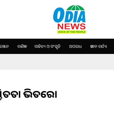
ଞ୍ଜନ
ବାଣିଜ୍ୟ
ସାହିତ୍ୟ ଓ ସଂସ୍କୃତି
ଅପରାଧ
ଜୀବନ ଚର୍ଯ୍ୟା
ଶ୍ଚିତତା ଭିତରେ।