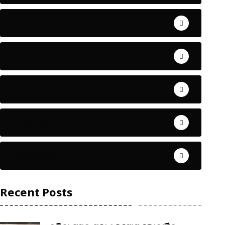
ଅପରାଧ
ଖେଳ
ଜିଲ୍ଲା
ଜୀବନ ଚର୍ଯ୍ୟା
ଦେଶ ବିଦେଶ
Recent Posts