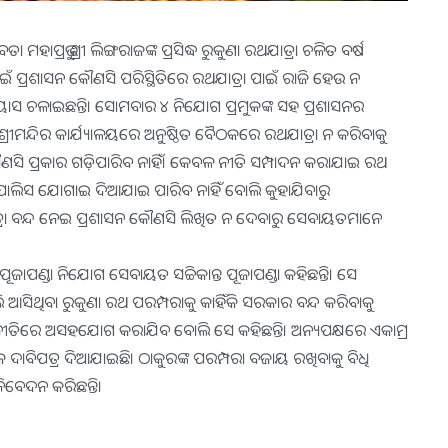
 ମହାପ୍ରଭୁ ଶ୍ରୀ ଲିଙ୍ଗରାଜଙ୍କ ପ୍ରସିଦ୍ଧ ରୁକୁଣା ରଥଯାତ୍ରା ଚଳିତ ବର୍ଷ
ଇଁ ପ୍ରଶାସନ କୌଣସି ପରିସ୍ଥିତିରେ ରଥଯାତ୍ରା ପାଇଁ ରାଜି ହେଉ ନ
ାସ ଚଳାଇଛନ୍ତି। ସୋମବାର ୪ ନିଯୋଗ ପ୍ରମୁକଙ୍କ ସହ ପ୍ରଶାସନର
ଶ୍ରୀମନ୍ଦିର କାର୍ଯ୍ୟାଳୟରେ ଅନୁଷ୍ଠିତ ବୈଠକରେ ରଥଯାତ୍ରା ନ କରିବାକୁ
ସି ପ୍ରକାର ଗଡ଼ିପାରିବ ନାହିଁ। କେବଳ ନୀତି ସମ୍ପାଦନ କରାଯାଇ ରଥ
ପୋଲିସ ଯୋଗାଇ ଦିଆଯାଇ ପାରିବ ନାହିଁ ବୋଲି କୁହାଯିବାରୁ
ା ବନ୍ଦ ନେଇ ପ୍ରଶାସନ କୌଣସି ଲିଖିତ ନ ଦେବାରୁ ସେବାୟତମାନେ
ଜାପଣ୍ଡା ନିଯୋଗ ସେବାୟତ ସଚ୍ଚିକାନ୍ତ ପୂଜାପଣ୍ଡା କହିଛନ୍ତି। ସେ
ଲି ଆସିଥିବା ରୁକୁଣା ରଥ ପରମ୍ପରାକୁ କାହିଁକି ସରକାର ବନ୍ଦ କରିବାକୁ
୍କ ନୀତିରେ ଅସହଯୋଗ କରାଯିବ ବୋଲି ସେ କହିଛନ୍ତି। ଅନ୍ୟପକ୍ଷରେ ଏକାମ୍ର
ଏକ ଦାବିପତ୍ର ଦିଆଯାଇଛି। ଠାକୁରଙ୍କ ପରମ୍ପରା ବଜାୟ ରଖିବାକୁ ବିଧି
ନିବେଦନ କରିଛନ୍ତି।