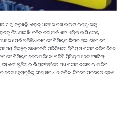
ସାମ୍ନା କରୁଛନ୍ତି। ଏହାକୁ ଧ୍ୟାନରେ ରଖି ଲାଇଫ ଇନ୍‌ସ୍ୟୁରାନ୍ସ
ହାତକୁ ନିଆଯାଇଛି। ଚଳିତ ବର୍ଷ ମାର୍ଚ୍ଚ ଏବଂ ଏପ୍ରିଲ ଲାଗି ଦେୟ
 ମଧ୍ୟରେ ଯେଉଁ ପଲିସିଧାରୀମାନେ ପ୍ରିମିୟମ ଭରିବାର ଥିଲା ସେମାନେ
େଣ୍ଟ ବିକଳ୍ପକୁ ଆଧାରକରି ପଲିସିଧାରୀ ପ୍ରିମିୟମ ପ୍ରଦାନ କରିପାରିବେ।
େ ପ୍ରିମିୟମ ଦେଇପାରିବେ। ପଲିସି ପ୍ରିମିୟମ ନେଟ୍‌ ବ୍ୟାଙ୍କିଙ୍ଗ୍‌,
େ, ଭୀମ୍‌ ଏବଂ ୟୁପିଆଇ ଭଳି ପ୍ଲାଟଫର୍ମରେ ମଧ୍ୟ ପ୍ରଦାନ କରାଯାଇ ପାରିବ
 ଡେଟ୍‌ କ୍ଲେମ୍‌ଗୁଡିକୁ ଶୀଘ୍ର ସମାଧାନ କରିବା ଦିଗରେ ପଦକ୍ଷେପ ଗ୍ରହଣ