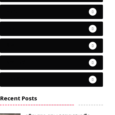
ଅପରାଧ
ଖେଳ
ଜିଲ୍ଲା
ଜୀବନ ଚର୍ଯ୍ୟା
ଦେଶ ବିଦେଶ
Recent Posts