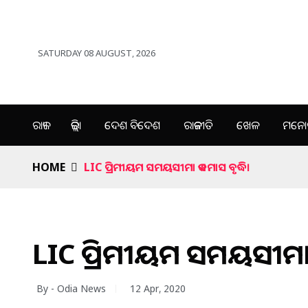
SATURDAY 08 AUGUST, 2026
ରାଜ୍ୟ
ଜିଲ୍ଲା
ଦେଶ ବିଦେଶ
ରାଜନୀତି
ଖେଳ
ମନୋର
HOME
LIC ପ୍ରିମୀୟମ ସମୟସୀମା ଏକମାସ ବୃଦ୍ଧି।
LIC ପ୍ରିମୀୟମ ସମୟସୀମା ଏ
By - Odia News
12 Apr, 2020