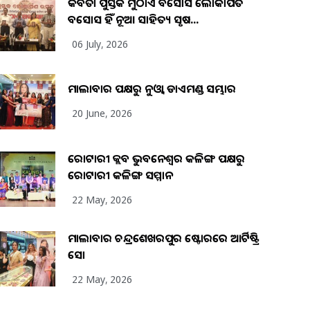
କବିତା ପୁସ୍ତକ ମୁଠାଏ ଅବସୋସ ଲୋକାର୍ପିତ
ଅବସୋସ ହିଁ ନୂଆ ସାହିତ୍ୟ ସୃଷ...
06 July, 2026
ମାଲାବାର ପକ୍ଷରୁ ନୁଓ୍ବା ଡାଏମଣ୍ଡ ସମ୍ଭାର
20 June, 2026
ରୋଟାରୀ କ୍ଲବ ଭୁବନେଶ୍ୱର କଳିଙ୍ଗ ପକ୍ଷରୁ
ରୋଟାରୀ କଳିଙ୍ଗ ସମ୍ମାନ
22 May, 2026
ମାଲାବାର ଚନ୍ଦ୍ରଶେଖରପୁର ଷ୍ଟୋରରେ ଆର୍ଟିଷ୍ଟ୍ରି
ସୋ
22 May, 2026