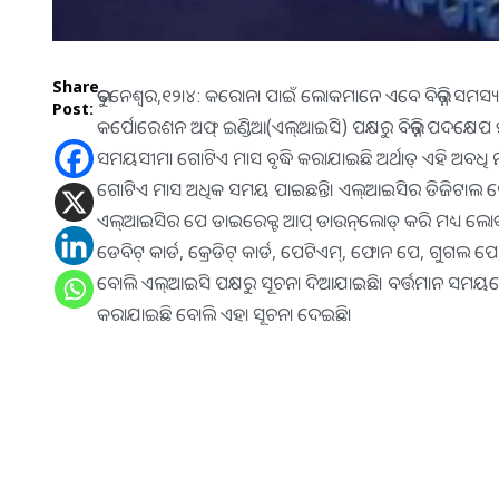
Share
ଭୁବନେଶ୍ୱର,୧୨।୪: କରୋନା ପାଇଁ ଲୋକମାନେ ଏବେ ବିଭିନ୍ନ ସମସ୍ୟାର 
Post:
କର୍ପୋରେଶନ ଅଫ୍‌ ଇଣ୍ଡିଆ(ଏଲ୍‌ଆଇସି) ପକ୍ଷରୁ ବିଭିନ୍ନ ପଦକ୍ଷେପ 
ସମୟସୀମା ଗୋଟିଏ ମାସ ବୃଦ୍ଧି କରାଯାଇଛି ଅର୍ଥାତ୍‌ ଏହି ଅବଧି
ଗୋଟିଏ ମାସ ଅଧିକ ସମୟ ପାଇଛନ୍ତି। ଏଲ୍‌ଆଇସିର ଡିଜିଟାଲ ପେମ
ଏଲ୍‌ଆଇସିର ପେ ଡାଇରେକ୍ଟ ଆପ୍‌ ଡାଉନ୍‌ଲୋଡ୍‌ କରି ମଧ୍ୟ ଲୋକମାନ
ଡେବିଟ୍‌ କାର୍ଡ, କ୍ରେଡିଟ୍‌ କାର୍ଡ, ପେଟିଏମ୍‌, ଫୋନ ପେ, ଗୁଗଲ ପ
ବୋଲି ଏଲ୍‌ଆଇସି ପକ୍ଷରୁ ସୂଚନା ଦିଆଯାଇଛି। ବର୍ତ୍ତମାନ ସମୟରେ
କରାଯାଇଛି ବୋଲି ଏହା ସୂଚନା ଦେଇଛି।