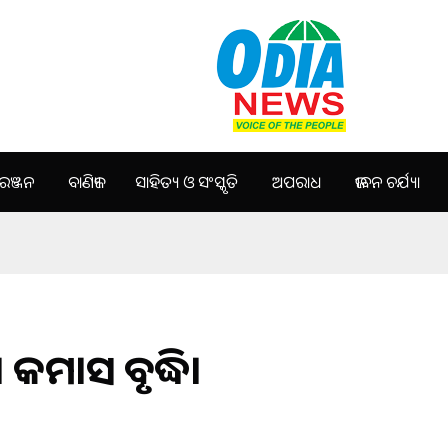
ଞ୍ଜନ
ବାଣିଜ୍ୟ
ସାହିତ୍ୟ ଓ ସଂସ୍କୃତି
ଅପରାଧ
ଜୀବନ ଚର୍ଯ୍ୟା
କମାସ ବୃଦ୍ଧି।