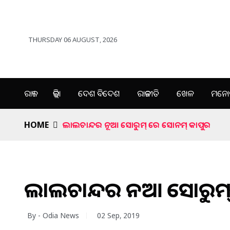
THURSDAY 06 AUGUST, 2026
ରାଜ୍ୟ
ଜିଲ୍ଲା
ଦେଶ ବିଦେଶ
ରାଜନୀତି
ଖେଳ
ମନୋର
HOME
ଲାଲଚାନ୍ଦର ନୂଆ ସୋରୁମ୍ ରେ ସୋନମ୍ କାପୁର
ଲାଲଚାନ୍ଦର ନୂଆ ସୋରୁମ
By - Odia News
02 Sep, 2019