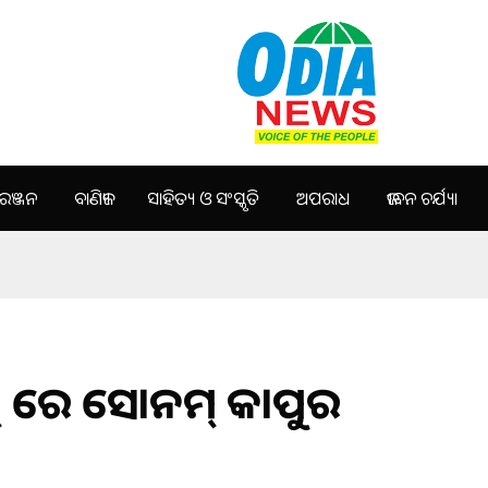
ଞ୍ଜନ
ବାଣିଜ୍ୟ
ସାହିତ୍ୟ ଓ ସଂସ୍କୃତି
ଅପରାଧ
ଜୀବନ ଚର୍ଯ୍ୟା
୍ ରେ ସୋନମ୍ କାପୁର