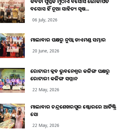
କବିତା ପୁସ୍ତକ ମୁଠାଏ ଅବସୋସ ଲୋକାର୍ପିତ
ଅବସୋସ ହିଁ ନୂଆ ସାହିତ୍ୟ ସୃଷ...
06 July, 2026
ମାଲାବାର ପକ୍ଷରୁ ନୁଓ୍ବା ଡାଏମଣ୍ଡ ସମ୍ଭାର
20 June, 2026
ରୋଟାରୀ କ୍ଲବ ଭୁବନେଶ୍ୱର କଳିଙ୍ଗ ପକ୍ଷରୁ
ରୋଟାରୀ କଳିଙ୍ଗ ସମ୍ମାନ
22 May, 2026
ମାଲାବାର ଚନ୍ଦ୍ରଶେଖରପୁର ଷ୍ଟୋରରେ ଆର୍ଟିଷ୍ଟ୍ରି
ସୋ
22 May, 2026