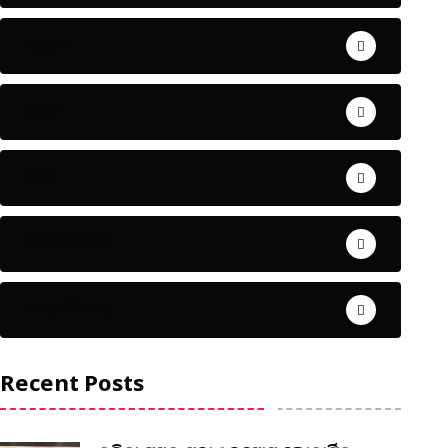
ଅପରାଧ
ଖେଳ
ଜିଲ୍ଲା
ଜୀବନ ଚର୍ଯ୍ୟା
ଦେଶ ବିଦେଶ
Recent Posts