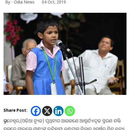
By - Odia News
04 Oct, 2019
Share Post:
ଭୁବନେଶ୍ୱର,(ଓଡ଼ିଆ ନ୍ୟୁଜ) ପୃଥିବୀର ଆଉଜଣେ ଆଶ୍ଚର୍ଯ୍ୟ।ଦୃଢ ସ୍ମରଣ ଶକ୍ତି
ବଳରେ ଗାଇଲେ ଗାନ୍ଧୀଙ୍କ ଇତିହାସ। କନ୍ଧମାଳ ଜିଲ୍ଲାର ୬ବର୍ଷର ଶିଶୁ କନ୍ୟା