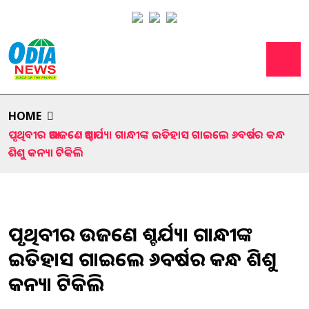
HOME
ପୃଥିବୀର ଆଉଜଣେ ଆଶ୍ଚର୍ଯ୍ୟ। ଗାନ୍ଧୀଙ୍କ ଇତିହାସ ଗାଇଲେ ୬ବର୍ଷର କନ୍ଧ
ଶିଶୁ କନ୍ୟା ଟିକିଲି
ପୃଥିବୀର ଆଉଜଣେ ଆଶ୍ଚର୍ଯ୍ୟ। ଗାନ୍ଧୀଙ୍କ
ଇତିହାସ ଗାଇଲେ ୬ବର୍ଷର କନ୍ଧ ଶିଶୁ
କନ୍ୟା ଟିକିଲି