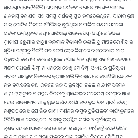
ସୁଦେସ୍ନା ପ୍ରଧାନ(ଟିକିଲି) ଶତାଧିକ ଦର୍ଶକଙ୍କ ଆଗରେ ଅନର୍ଗଳ ଗାନ୍ଧୀଙ୍କ
ଇତିହାସ୍ ବଖାଣିବା ସହ ସମସ୍ତ ଦର୍ଶକଙ୍କୁ ସ୍ତବ୍ଦ କରିଦେଇଥିଲେ। ଯାହାର ଭିଡ଼ିଓ
ମାତ୍ର ଗୋଟିଏ ଦିନରେ ୧ମିଲିଅନ୍ ଛୁଇଁଥିଲା ସାମାଜିକ ଗଣମାଧ୍ୟମରେ।
କଳିଙ୍ଗ ଇନ୍‌ଷ୍ଟିଚ୍ୟୁଟ ଅଫ୍ ସୋସିଆଲ୍ ସାଇନସେସ୍ (କିସ୍)ରେ ଟିକିଲି
ଦ୍ବୀତୀୟ ଶ୍ରେଣୀର ଛାତ୍ରୀ। କନ୍ଧମାଳ ଟିକାବାଲି ଜଙ୍ଗଲି ଗ୍ରାମାଞ୍ଚଳରେ ଶିକ୍ଷାର
ସୁବିଧା ନଥିବାରୁ ଟିକଲି ଗତ ୨ବର୍ଷ ହେବ କିସ୍’ରେ ନାମଲେଖାଇ ପାଠ
ପଢ଼ୁଅଛି। ବଣମଲି ବଣରେ ମୁଉଳି ନଯାଇ ନିଜ ପ୍ରତିଭାକୁ ଏକ ମଞ୍ଚ ଦେବାରେ
ସକ୍ଷମ ହୋଇଛି କିସ୍’ ମାଧ୍ୟମରେ। ତେଣୁ ସେ କିସ୍’ ଓ ଏହାର ପ୍ରତି‌ଷ୍ଠାତା
ଅଚ୍ୟୁତ ସାମନ୍ତଙ୍କ ନିକଟରେ କୃତଜ୍ଞବୋଲି ନିଜ ଭାଷଣରେ ବଖାଣିଛି। କୋମଳ
ମତି ବୟସରେ କଥା ଠିକରେ କହି ପାରୁନଥିବା ଟିକିଲି ଗାନ୍ଧୀଙ୍କ ସମେତ
ଶାସ୍ତ୍ରୀ ଓ ଅଚ୍ୟୁତ ସାମନ୍ତଙ୍କ ଜିବନୀକୁ ପ୍ରାଞ୍ଜଳଭାବେ ମନେରଖି ଚମତ୍କାର ଭାଷଣା
ଦେଇ ରାଜଧାନୀବାସୀଙ୍କୁ ସ୍ତବ୍ଦ କରିଦେଇଛି। ଗତ ଦୁଇ ଦିନ ପୂର୍ବେ ରବିନ୍ଦ୍ର
ମଣ୍ଡପଠାରେ ଆୟୋଜିତ ଗାନ୍ଧୀ ଦର୍ଶନର ବାସ୍ତବ ପ୍ରତିଫଳନ’ କାର୍ଯ୍ୟକ୍ରମରେ
ଟିକିଲି ଭାଷଣ ଦେଇଥିଲେ। ଯାହାକୁ ଉପସ୍ଥିତ ଦର୍ଶକ ଆଶ୍ଚର୍ଯ୍ୟହୋଇ
ଶୁଣିବାସହ ମୋବାଇଲ୍ ରେ ରେକଡ଼ିଂ କରିଥିଲେ। ଚାହୁଁଚାହୁଁ ସେହି ଭିଡ଼ିଓଟି
ଭାଇରାଲ ହୋଇଯାଇଥିଲା। ଫଳରେ ମାତ୍ର ଗୋଟିଏ ଦିନରେ ୧ମିଲିୟନ