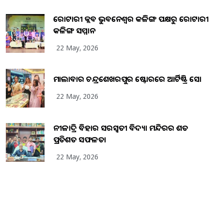
ରୋଟାରୀ କ୍ଲବ ଭୁବନେଶ୍ୱର କଳିଙ୍ଗ ପକ୍ଷରୁ ରୋଟାରୀ
କଳିଙ୍ଗ ସମ୍ମାନ
22 May, 2026
ମାଲାବାର ଚନ୍ଦ୍ରଶେଖରପୁର ଷ୍ଟୋରରେ ଆର୍ଟିଷ୍ଟ୍ରି ସୋ
22 May, 2026
ନୀଳାଦ୍ରି ବିହାର ସରସ୍ୱତୀ ବିଦ୍ୟା ମନ୍ଦିରର ଶତ
ପ୍ରତିଶତ ସଫଳତା
22 May, 2026