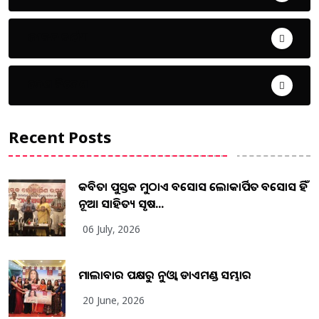
ଜୀବନ ଚର୍ଯ୍ୟା
ଦେଶ ବିଦେଶ
Recent Posts
କବିତା ପୁସ୍ତକ ମୁଠାଏ ଅବସୋସ ଲୋକାର୍ପିତ ଅବସୋସ ହିଁ
ନୂଆ ସାହିତ୍ୟ ସୃଷ...
06 July, 2026
ମାଲାବାର ପକ୍ଷରୁ ନୁଓ୍ବା ଡାଏମଣ୍ଡ ସମ୍ଭାର
20 June, 2026