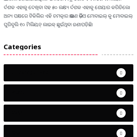
ର୍ଦଶକ ଏହାକୁ ଦେଖିବା ସହ ୫୦ ଲକ୍ଷ୍ୟ ର୍ଦଶକ ଏହାକୁ ଶେୟାର କରିତିଲେ।
ଅନ୍ୟ ପକ୍ଷରେ ଟିକିଲିିର ଏହି ଚମତ୍କାର ଭାଷଣ ଭିଡ଼ିଓ ମୋବାଇଲ୍ କୁ ମୋବାଇଲ୍
ଘୁରିବୁଲି ୧୦ ମିଲିୟନ୍ ଲାଇକ୍ ଛୁଇଁଥିବା ଜଣାପଡ଼ିଛି।
Categories
Uncategorized
ଅପରାଧ
ଖେଳ
ଜିଲ୍ଲା