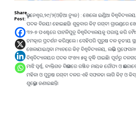
Share
ଭୁବନେଶ୍ବର,୨୯/୨(ଓଡ଼ିଆ ନ୍ୟୁଜ) : ଖେଲୋ ଇଣ୍ଡିଆ ବିଶ୍ବବିଦ୍ୟାଳୟ କ୍ର
Post:
ପଦକ ବିଜୟୀ ହୋଇଛନ୍ତି। ଶୁକ୍ରବାର କିଟ୍‌ ରଗ୍‌ବୀ ଗ୍ରାଉଣ୍ଡରେ ଖ
୩୨-୭ ପଏଣ୍ଟରେ ପାଟଳିପୁତ୍ର ବିଶ୍ବବିଦ୍ୟାଳୟକୁ ପରାସ୍ତ କରି ଚମ୍
ଚମତ୍କାର ପ୍ରଦର୍ଶନ କରିଥିଲେ । ସେହିପରି ପୁରୁଷ ଦଳ ତୃତୀୟ ସ୍ଥା
ଖେଳାଯାଇଥିବା ମ୍ୟାଚରେ କିଟ୍‌ ବିଶ୍ବବିଦ୍ୟାଳୟ, ଲଭ୍‌ଲି ପ୍ରଫେସନା
ବିଶ୍ବବିଦ୍ୟାଳୟର ପଦକ ସଂଖ୍ୟା ୫କୁ ବୃଦ୍ଧି ପାଇଛି। ପୂର୍ବରୁ ଦଳଗତ 
ମାଝି ସ୍ବର୍ଣ୍ଣ, ବ୍ୟକ୍ତିଗତ ବିଭାଗରେ ରଞ୍ଜିତ ନାୟକ ରୌପ୍ୟ ଓ ଭାରୋ
ମହିଳା ଓ ପୁରୁଷ ରଗ୍‌ବୀ ଦଳର ଏହି ସଫଳତା ଲାଗି କିଟ୍‌ ଓ କିସ୍‌ର
ଶୁଭେଚ୍ଛା ଜଣାଇଛନ୍ତି।