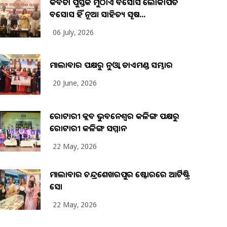
କବିତା ପୁସ୍ତକ ମୁଠାଏ ଅବସୋସ ଲୋକାର୍ପିତ
ଅବସୋସ ହିଁ ନୂଆ ସାହିତ୍ୟ ସୃଷ...
06 July, 2026
ମାଲାବାର ପକ୍ଷରୁ ନୁଓ୍ବା ଡାଏମଣ୍ଡ ସମ୍ଭାର
20 June, 2026
ରୋଟାରୀ କ୍ଲବ ଭୁବନେଶ୍ୱର କଳିଙ୍ଗ ପକ୍ଷରୁ
ରୋଟାରୀ କଳିଙ୍ଗ ସମ୍ମାନ
22 May, 2026
ମାଲାବାର ଚନ୍ଦ୍ରଶେଖରପୁର ଷ୍ଟୋରରେ ଆର୍ଟିଷ୍ଟ୍ରି
ସୋ
22 May, 2026