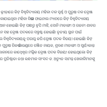
ୀଡ଼ାରେ କିଟ୍‌ ବିଶ୍ବବିଦ୍ୟାଳୟ ମହିଳା ଦଳ ସ୍ବର୍ଣ୍ଣ ଓ ପୁରୁଷ ଦଳ ବ୍ରୋଞ୍ଜ
େଳାଯାଇଥିବା ମହିଳା ବିଭାଗ ଫାଇନାଲ ମ୍ୟାଚରେ କିଟ୍‌ ବିଶ୍ବବିଦ୍ୟାଳୟ
ପିଆନ ହୋଇଛି। କିଟ୍‌ ପକ୍ଷରୁ ହୁପି ମାଝି, ସୋନି ମାଡାଙ୍ଗୀ ଓ ରଜନୀ ଶାବର
ନ ସହ ବ୍ରୋଞ୍ଜ ପଦକରେ ସନ୍ତୁଷ୍ଟ ହୋଇଛି। ତୃତୀୟ ସ୍ଥାନ ପାଇଁ
ଲ ବିଶ୍ବବିଦ୍ୟାଳୟକୁ ପରାସ୍ତ କରି ବ୍ରୋଞ୍ଜ ପଦକ ବିଜୟୀ ହୋଇଛି। କିଟ୍‌
ପୁରୁଷ ରିକର୍ଭ ରାଉଣ୍ଡରେ ରଞ୍ଜିତ ନାୟକ, ଶ୍ରବଣ ମାଡାଙ୍ଗୀ ଓ ସୂର୍ୟ୍ୟକାନ୍ତ
ତ୍ତୋଳନରେ କାମ୍ବେଶ୍ବର ମଲ୍ଲିକ ବ୍ରୋଞ୍ଜ ପଦକ ବିଜୟୀ ହୋଇଥିଲେ। କିଟ୍‌
 ପ୍ରତିଷ୍ଠାତା ତଥା କନ୍ଧମାଳ ସାଂସଦ ଡ. ଅଚ୍ୟୁତ ସାମନ୍ତ ଖେଳାଳିମାନଙ୍କୁ