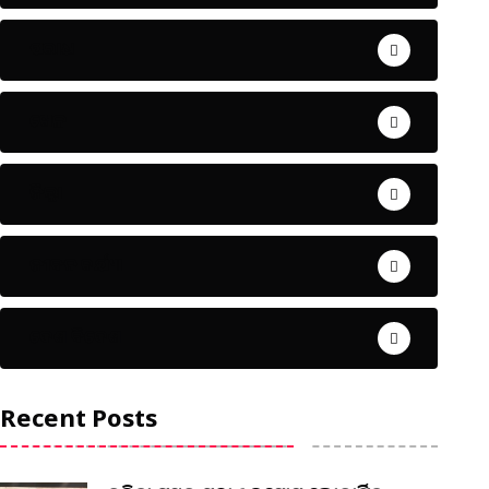
ଅପରାଧ
ଖେଳ
ଜିଲ୍ଲା
ଜୀବନ ଚର୍ଯ୍ୟା
ଦେଶ ବିଦେଶ
Recent Posts