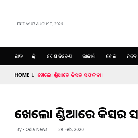
FRIDAY 07 AUGUST, 2026
ରାଜ୍ୟ
ଜିଲ୍ଲା
ଦେଶ ବିଦେଶ
ରାଜନୀତି
ଖେଳ
ମନୋର
HOME
ଖେଲୋ ଇଣ୍ଡିଆରେ କିସର ସଫଳତା।
ଖେଲୋ ଇଣ୍ଡିଆରେ କିସର 
By - Odia News
29 Feb, 2020