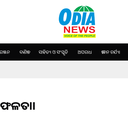
ଞ୍ଜନ
ବାଣିଜ୍ୟ
ସାହିତ୍ୟ ଓ ସଂସ୍କୃତି
ଅପରାଧ
ଜୀବନ ଚର୍ଯ୍ୟା
ସଫଳତା।