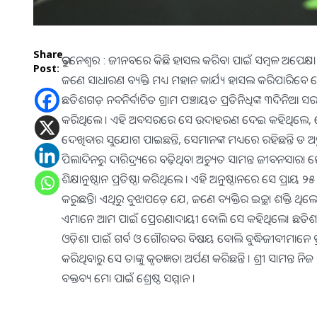
Share
ଭୁବନେଶ୍ୱର : ଜୀନବରେ କିଛି ହାସଲ କରିବା ପାଇଁ ସମ୍ବଳ ଅପେକ୍ଷା ଇଚ
Post:
ଜଣେ ସାଧାରଣ ବ୍ୟକ୍ତି ମଧ୍ୟ ମହାନ କାର୍ଯ୍ୟ ହାସଲ କରିପାରିବେ ବ
ଛତିଶଗଡ଼ ନବନିର୍ବାଚିତ ଗ୍ରାମ ପଞ୍ଚାୟତ ପ୍ରତିନିଧିଙ୍କ ୩ଦିନିଆ 
କରିଥିଲେ । ଏହି ଅବସରରେ ସେ ଉଦାହରଣ ଦେଇ କହିଥିଲେ, ଯେ
ଦେଖିବାର ସୁଯୋଗ ପାଇଛନ୍ତି, ସେମାନଙ୍କ ମଧ୍ୟରେ ରହିଛନ୍ତି ଡ ଅ
ପିଲାଦିନରୁ ଦାରିଦ୍ର‌୍ୟରେ ବଢ଼ିଥିବା ଅଚ୍ୟୁତ ସାମନ୍ତ ଜୀବନସାରା
ଶିକ୍ଷାନୁଷ୍ଠାନ ପ୍ରତିଷ୍ଠା କରିଥିଲେ । ଏହି ଅନୁଷ୍ଠାନରେ ସେ ପ୍ରାୟ
କରୁଛନ୍ତି। ଏଥିରୁ ବୁଝାପଡ଼େ ଯେ, ଜଣେ ବ୍ୟକ୍ତିର ଇଚ୍ଛା ଶକ୍ତି 
ଏମାନେ ଆମ ପାଇଁ ପ୍ରେରଣାଦାୟୀ ବୋଲି ସେ କହିଥିଲେ। ଛତିଶଗଡ଼ ମୁଖ
ଓଡ଼ିଶା ପାଇଁ ଗର୍ବ ଓ ଗୌରବର ବିଷୟ ବୋଲି ବୁଦ୍ଧିଜୀବୀମାନେ ପ୍ରକାଶ କର
କରିଥିବାରୁ ସେ ତାଙ୍କୁ କୃତଜ୍ଞତା ଅର୍ପଣ କରିଛନ୍ତି । ଶ୍ରୀ ସାମନ୍ତ ନି
ବକ୍ତବ୍ୟ ମୋ ପାଇଁ ଶ୍ରେଷ୍ଠ ସମ୍ମାନ ।