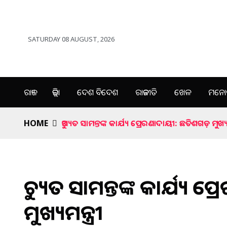
SATURDAY 08 AUGUST, 2026
ରାଜ୍ୟ
ଜିଲ୍ଲା
ଦେଶ ବିଦେଶ
ରାଜନୀତି
ଖେଳ
ମନୋର
HOME
ଅଚ୍ୟୁତ ସାମନ୍ତଙ୍କ କାର୍ଯ୍ୟ ପ୍ରେରଣାଦାୟୀ: ଛତିଶଗଡ଼ ମୁଖ୍ୟମ
ଅଚ୍ୟୁତ ସାମନ୍ତଙ୍କ କାର୍ଯ୍ୟ
ମୁଖ୍ୟମନ୍ତ୍ରୀ