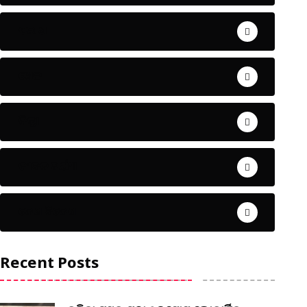
ଅପରାଧ
ଖେଳ
ଜିଲ୍ଲା
ଜୀବନ ଚର୍ଯ୍ୟା
ଦେଶ ବିଦେଶ
Recent Posts