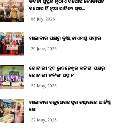
କବିତା ପୁସ୍ତକ ମୁଠାଏ ଅବସୋସ ଲୋକାର୍ପିତ
ଅବସୋସ ହିଁ ନୂଆ ସାହିତ୍ୟ ସୃଷ...
06 July, 2026
ମାଲାବାର ପକ୍ଷରୁ ନୁଓ୍ବା ଡାଏମଣ୍ଡ ସମ୍ଭାର
20 June, 2026
ରୋଟାରୀ କ୍ଲବ ଭୁବନେଶ୍ୱର କଳିଙ୍ଗ ପକ୍ଷରୁ
ରୋଟାରୀ କଳିଙ୍ଗ ସମ୍ମାନ
22 May, 2026
ମାଲାବାର ଚନ୍ଦ୍ରଶେଖରପୁର ଷ୍ଟୋରରେ ଆର୍ଟିଷ୍ଟ୍ରି
ସୋ
22 May, 2026