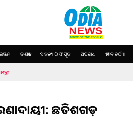
ଞ୍ଜନ
ବାଣିଜ୍ୟ
ସାହିତ୍ୟ ଓ ସଂସ୍କୃତି
ଅପରାଧ
ଜୀବନ ଚର୍ଯ୍ୟା
ନ୍ତ୍ରୀ
 ପ୍ରେରଣାଦାୟୀ: ଛତିଶଗଡ଼