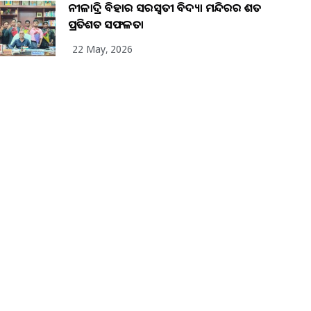
ନୀଳାଦ୍ରି ବିହାର ସରସ୍ୱତୀ ବିଦ୍ୟା ମନ୍ଦିରର ଶତ
ପ୍ରତିଶତ ସଫଳତା
22 May, 2026