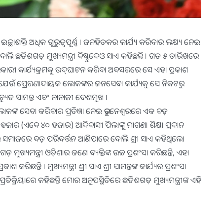
୍ଛାଶକ୍ତି ଅଧିକ ଗୁରୁତ୍ୱପୂର୍ଣ୍ଣ । ଜନହିତକର କାର୍ଯ୍ୟ କରିବାର ଲକ୍ଷ୍ୟ ନେଇ
ୋଲି ଛତିଶଗଡ଼ ମୁଖ୍ୟମନ୍ତ୍ରୀ ବିଷ୍ଣୁଦେଓ ସାଏ କହିଛନ୍ତି । ଗତ ୫ ତାରିଖରେ
ସରକାରୀ କାର୍ଯ୍ୟକ୍ରମକୁ ଉଦ୍‍ଘାଟନ କରିବା ଅବସରରେ ସେ ଏହା ପ୍ରକାଶ
ଉଁ ପ୍ରେରଣାଦାୟକ ଲୋକଙ୍କର ଜନସେବା କାର୍ଯ୍ୟକୁ ସେ ନିକଟରୁ
ଚ୍ୟୁତ ସାମନ୍ତ ଏବଂ ନାନାଜୀ ଦେଶମୁଖ ।
 ଲୋକଙ୍କ ସେବା କରିବାର ପ୍ରତିଜ୍ଞା ନେଇ ଭୁବନେଶ୍ୱରରେ ଏକ ବଡ଼
 ୨୫ ହଜାର (ଏବେ ୪୦ ହଜାର) ଆଦିବାସୀ ପିଲାଙ୍କୁ ମାଗଣା ଶିକ୍ଷା ପ୍ରଦାନ
ଥିଲେ ସମାଜରେ ବଡ଼ ପରିବର୍ତ୍ତନ ଆଣିପାରେ ବୋଲି ଶ୍ରୀ ସାଏ କହିଥିଲେ।
୍ୟମନ୍ତ୍ରୀ ଓଡ଼ିଶାର ଜଣେ ବ୍ୟକ୍ତିଙ୍କ ଉଚ୍ଚ ପ୍ରଶଂସା କରିଛନ୍ତି, ଏହା
ିଛନ୍ତି । ମୁଖ୍ୟମନ୍ତ୍ରୀ ଶ୍ରୀ ସାଏ ଶ୍ରୀ ସାମନ୍ତଙ୍କ କାର୍ଯ୍ୟର ପ୍ରଶଂସା
ଜ ପ୍ରତିକ୍ରିୟାରେ କହିଛନ୍ତି ମୋର ଅନୁପସ୍ଥିତିରେ ଛତିଶଗଡ଼ ମୁଖ୍ୟମନ୍ତ୍ରୀଙ୍କ ଏହି