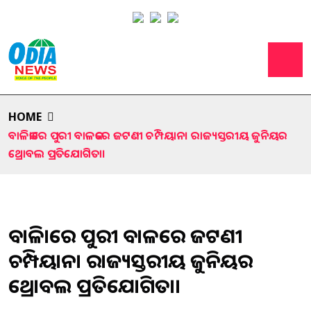
HOME
ବାଳିକାରେ ପୁରୀ ବାଳକରେ ଜଟଣୀ ଚମ୍ପିୟାନ। ରାଜ୍ୟସ୍ତରୀୟ ଜୁନିୟର
ଥ୍ରୋବଲ ପ୍ରତିଯୋଗିତା।
ବାଳିକାରେ ପୁରୀ ବାଳକରେ ଜଟଣୀ
ଚମ୍ପିୟାନ। ରାଜ୍ୟସ୍ତରୀୟ ଜୁନିୟର
ଥ୍ରୋବଲ ପ୍ରତିଯୋଗିତା।