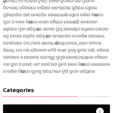
ଭୁବନେଶ୍ୱର,୨୨/୯(ଓଡ଼ିଆ ନ୍ୟୁଜ): ଖୋର୍ଦ୍ଧା କୁଦିଆରୀ ଉଚ୍ଚ ପ୍ରାଥମିକ
ବିଦ୍ୟାଳୟ ପରିସରରେ ଚାଲିଥିବା ରାଜ୍ୟସ୍ତରୀୟ ଜୁନିୟର ଥ୍ରୋବଲ
ପ୍ରତିଯୋଗିତା ଆଜି ଉଦଯାପିତ ହୋଇଯାଇଛି।ଏଥିରେ ବାଳିକା ବିଭାଗରେ
ପୁରୀ ଓ ବାଳକ ବିଭାଗରେ ଜଟଣୀ ଚମ୍ପିୟାନ ହୋଇଛନ୍ତି। ଉଦଯାପନୀ
ଉତ୍ସବରେ ମୁଖ୍ୟ ଅତିଥି ଭାବେ ଅବସର ପ୍ରାପ୍ତ ଆକାଉଣ୍ଟସ ଅଧିକାରୀ ଗୋପାଳ
ଚନ୍ଦ୍ର ବେସରା ସମ୍ମାନିତ ଅତିଥି ଭାବେ ସମାଜସେବୀ ଦେବାଶିଷ ପଟ୍ଟନାୟକ,
ଜ୍ୟେତିରଞ୍ଜନ ଦାସ,ମାନସ ଥାଟୋଇ,ଭାଗିରଥି ବେସରା,,ରାଜ୍ୟ ସମ୍ପାଦକ
ଜିତେନ୍ଦ୍ର ନାଥ ଦାସ,ପରିଚାଳନା କମିଟି ଅଧ୍ୟକ୍ଷ ପ୍ରସନ୍ନ କୁମାର ପାଣି, ସଚ୍ଚିକାନ୍ତ
ପଟ୍ଟନାୟକ ଓ ଯଶୋବନ୍ତ ପରମଗୁରୁ ପ୍ରମୁଖ ଯୋଗଦେଇଥିଲେ। ଚମ୍ପିୟାନ
ଦଳ ପୁରୀ ଓ ଜଟଣୀ ଏବଂ ରନର୍ସ ଅଫ ରୁପେ ବାଳକ ବିଭାଗରେ ରାଉରକେଲା
ଓ ବାଳିକା ବିଭାଗରେ ପୁରୀକୁ ଅତିଥି ମାନେ ଟ୍ରଫି ପ୍ରଦାନ କରିଥିଲେ।
Categories
Uncategorized