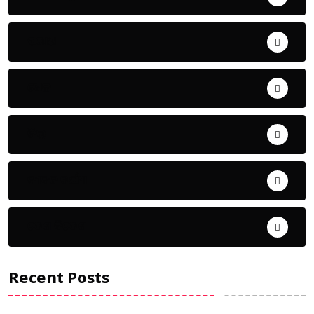
ଅପରାଧ
ଖେଳ
ଜିଲ୍ଲା
ଜୀବନ ଚର୍ଯ୍ୟା
ଦେଶ ବିଦେଶ
Recent Posts