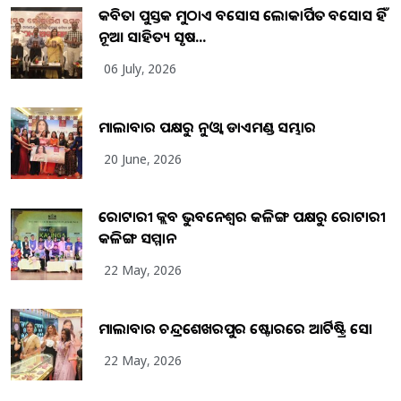
କବିତା ପୁସ୍ତକ ମୁଠାଏ ଅବସୋସ ଲୋକାର୍ପିତ ଅବସୋସ ହିଁ
ନୂଆ ସାହିତ୍ୟ ସୃଷ...
06 July, 2026
ମାଲାବାର ପକ୍ଷରୁ ନୁଓ୍ବା ଡାଏମଣ୍ଡ ସମ୍ଭାର
20 June, 2026
ରୋଟାରୀ କ୍ଲବ ଭୁବନେଶ୍ୱର କଳିଙ୍ଗ ପକ୍ଷରୁ ରୋଟାରୀ
କଳିଙ୍ଗ ସମ୍ମାନ
22 May, 2026
ମାଲାବାର ଚନ୍ଦ୍ରଶେଖରପୁର ଷ୍ଟୋରରେ ଆର୍ଟିଷ୍ଟ୍ରି ସୋ
22 May, 2026