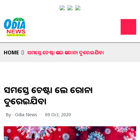
HOME
ସମସ୍ତେ ଚେଷ୍ଟା କଲେ କରୋନା ଦୁରେଇଯିବ।
ସମସ୍ତେ ଚେଷ୍ଟା କଲେ କରୋନା
ଦୁରେଇଯିବ।
By - Odia News
09 Oct, 2020