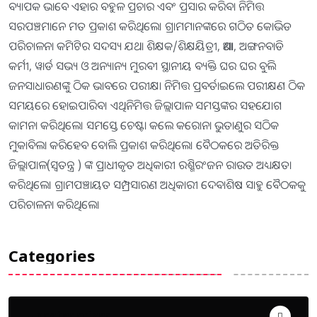
ବ୍ୟାପକ ଭାବେ ଏହାର ବହୁଳ ପ୍ରଚାର ଏବଂ ପ୍ରସାର କରିବା ନିମିତ୍ତ
ସରପଞ୍ଚମାନେ ମତ ପ୍ରକାଶ କରିଥିଲେ। ଗ୍ରାମମାନଙ୍କରେ ଗଠିତ କୋଭିଡ
ପରିଚାଳନା କମିଟିର ସଦସ୍ୟ ଯଥା ଶିକ୍ଷକ/ଶିକ୍ଷୟିତ୍ରୀ, ଆଶା, ଅଙ୍ଗନବାଡି
କର୍ମୀ, ୱାର୍ଡ ସଭ୍ୟ ଓ ଅନ୍ୟାନ୍ୟ ମୁରବୀ ସ୍ଥାନୀୟ ବ୍ୟକ୍ତି ଘର ଘର ବୁଲି
ଜନସାଧାରଣଙ୍କୁ ଠିକ ଭାବରେ ପରୀକ୍ଷା ନିମିତ୍ତ ପ୍ରବର୍ତାଇଲେ ପରୀକ୍ଷଣ ଠିକ
ସମୟରେ ହୋଇପାରିବ। ଏଥିନିମିତ୍ତ ଜିଲ୍ଲାପାଳ ସମସ୍ତଙ୍କର ସହଯୋଗ
କାମନା କରିଥିଲେ। ସମସ୍ତେ ଚେଷ୍ଟା କଲେ କରୋନା ଭୁତାଣୁର ସଠିକ
ମୁକାବିଲା କରିହେବ ବୋଲି ପ୍ରକାଶ କରିଥିଲେ। ବୈଠକରେ ଅତିରିକ୍ତ
ଜିଲ୍ଲାପାଳ(ସ୍ୱତନ୍ତ୍ର ) ଙ୍କ ପ୍ରାଧୀକୃତ ଅଧିକାରୀ ରଶ୍ମିରଂଜନ ରାଉତ ଅଧ୍ୟକ୍ଷତା
କରିଥିଲେ। ଗ୍ରାମପଞ୍ଚାୟତ ସମ୍ପ୍ରସାରଣ ଅଧିକାରୀ ଦେବାଶିଷ ସାହୁ ବୈଠକକୁ
ପରିଚାଳନା କରିଥିଲେ।
Categories
Uncategorized