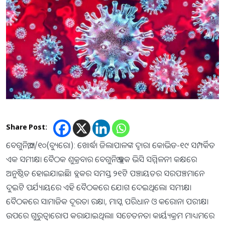
Share Post:
ବେଗୁନିଆ,୯/୧୦(ବ୍ୟୁରୋ): ଖୋର୍ଦ୍ଧା ଜିଲାପାଳଙ୍କ ଦ୍ୱାରା କୋଭିଡ-୧୯ ସମ୍ପର୍କିତ
ଏକ ସମୀକ୍ଷା ବୈଠକ ଶୁକ୍ରବାର ବେଗୁନିଆ ବ୍ଲକ ଭିସି ସମ୍ମିଳନୀ କକ୍ଷରେ
ଅନୁଷ୍ଠିତ ହୋଇଯାଇଛି। ବ୍ଲକର ସମସ୍ତ ୨୧ଟି ପଞ୍ଚାୟତର ସରପଞ୍ଚମାନେ
ଦୁଇଟି ପର୍ଯ୍ୟାୟରେ ଏହି ବୈଠକରେ ଯୋଗ ଦେଇଥିଲେ। ସମୀକ୍ଷା
ବୈଠକରେ ସାମାଜିକ ଦୂରତା ରକ୍ଷା, ମାସ୍କ ପରିଧାନ ଓ କରୋନା ପରୀକ୍ଷା
ଉପରେ ଗୁରୁତ୍ୱାରୋପ କରାଯାଇଥିଲା। ସଚେତନତା କାର୍ୟ୍ୟକ୍ରମ ମାଧ୍ୟମରେ