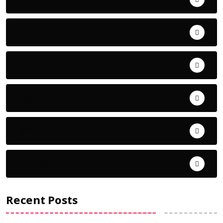
ଅପରାଧ
ଖେଳ
ଜିଲ୍ଲା
ଜୀବନ ଚର୍ଯ୍ୟା
ଦେଶ ବିଦେଶ
Recent Posts