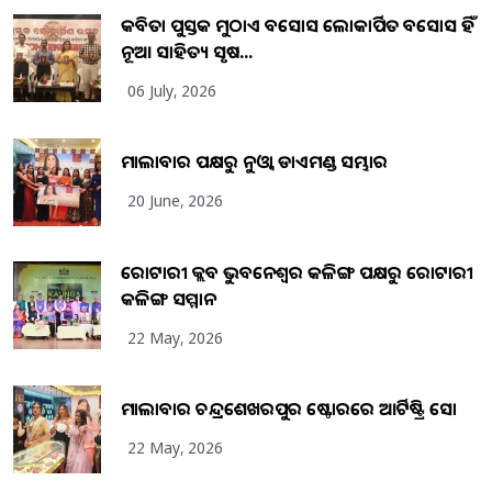
କବିତା ପୁସ୍ତକ ମୁଠାଏ ଅବସୋସ ଲୋକାର୍ପିତ ଅବସୋସ ହିଁ
ନୂଆ ସାହିତ୍ୟ ସୃଷ...
06 July, 2026
ମାଲାବାର ପକ୍ଷରୁ ନୁଓ୍ବା ଡାଏମଣ୍ଡ ସମ୍ଭାର
20 June, 2026
ରୋଟାରୀ କ୍ଲବ ଭୁବନେଶ୍ୱର କଳିଙ୍ଗ ପକ୍ଷରୁ ରୋଟାରୀ
କଳିଙ୍ଗ ସମ୍ମାନ
22 May, 2026
ମାଲାବାର ଚନ୍ଦ୍ରଶେଖରପୁର ଷ୍ଟୋରରେ ଆର୍ଟିଷ୍ଟ୍ରି ସୋ
22 May, 2026