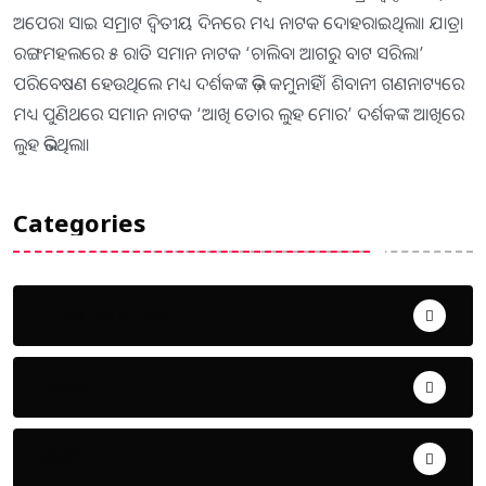
ଅପେରା ସାଇ ସମ୍ରାଟ ଦ୍ୱିତୀୟ ଦିନରେ ମଧ୍ୟ ନାଟକ ଦୋହରାଇଥିଲା। ଯାତ୍ରା
ରଙ୍ଗମହଲରେ ୫ ରାତି ସମାନ ନାଟକ ‘ଚାଲିବା ଆଗରୁ ବାଟ ସରିଲା’
ପରିବେଷଣ ହେଉଥିଲେ ମଧ୍ୟ ଦର୍ଶକଙ୍କ ଭିଡ଼ କମୁନାହିଁ। ଶିବାନୀ ଗଣନାଟ୍ୟରେ
ମଧ୍ୟ ପୁଣିଥରେ ସମାନ ନାଟକ ‘ଆଖି ତୋର ଲୁହ ମୋର’ ଦର୍ଶକଙ୍କ ଆଖିରେ
ଲୁହ ଭରିଥିଲା।
Categories
Uncategorized
ଅପରାଧ
ଖେଳ