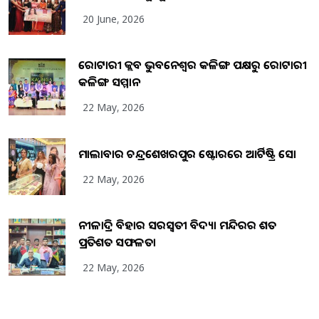
20 June, 2026
ରୋଟାରୀ କ୍ଲବ ଭୁବନେଶ୍ୱର କଳିଙ୍ଗ ପକ୍ଷରୁ ରୋଟାରୀ
କଳିଙ୍ଗ ସମ୍ମାନ
22 May, 2026
ମାଲାବାର ଚନ୍ଦ୍ରଶେଖରପୁର ଷ୍ଟୋରରେ ଆର୍ଟିଷ୍ଟ୍ରି ସୋ
22 May, 2026
ନୀଳାଦ୍ରି ବିହାର ସରସ୍ୱତୀ ବିଦ୍ୟା ମନ୍ଦିରର ଶତ
ପ୍ରତିଶତ ସଫଳତା
22 May, 2026