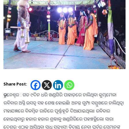
Share Post:
ଭୁବନେଶ୍ୱର : ଗତ ୯ଦିନ ଧରି ଖଣ୍ଡଗିରି ପାହାଡ଼ରେ ଚାଲିଥିବା କୁମ୍ଭମେଳା
ରବିବାର ଅଗ୍ନି ଉସତ୍ବ ସହ ଶେଷ ହୋଇଛି। ଅନନ୍ତ ଗୁମ୍ପା ସମ୍ମୁଖରେ ଚାଲିଥିତ୍ବା
ମହାଯଜ୍ଞରେ ବିଳମ୍ବିତ ରାତିରେ ପୂର୍ଣ୍ଣାହୂତି ଦିଆଯାଇଥିଲା। ରବିବାର
ହୋଇଥିବାରୁ ହଜାର ହଜାର ଶ୍ରଦ୍ଧାଳୁ ଖଣ୍ଡଗିରିରେ ପହଞ୍ଚତ୍ଥିଲେ। ସାରା
ଦେଶରୁ ଏଠାକୁ ଆସିଥିବା ସାଧୁ ସନ୍ନ୍ୟାସୀ ବିଦାୟ ନେବା ପୂର୍ବରୁ ସେମାନଙ୍କ