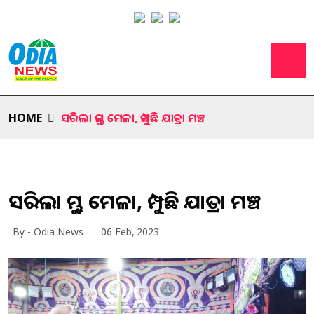
HOME
ସରିଲା କୁମ୍ଭ ମେଳା, କମ୍ପୁଛି ଯାତ୍ରା ମଞ୍ଚ
ସରିଲା କୁମ୍ଭ ମେଳା, କମ୍ପୁଛି ଯାତ୍ରା ମଞ୍ଚ
By - Odia News
06 Feb, 2023