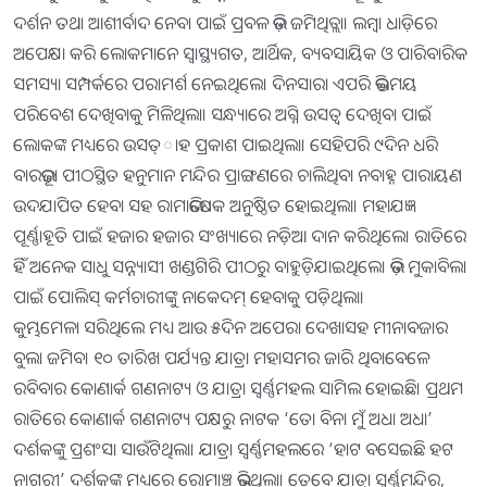
ଦର୍ଶନ ତଥା ଆଶୀର୍ବାଦ ନେବା ପାଇଁ ପ୍ରବଳ ଭିଡ଼ ଜମିଥିତ୍ଲା। ଲମ୍ବା ଧାଡ଼ିରେ
ଅପେକ୍ଷା କରି ଲୋକମାନେ ସ୍ବାସ୍ଥ୍ୟଗତ, ଆର୍ଥିକ, ବ୍ୟବସାୟିକ ଓ ପାରିବାରିକ
ସମସ୍ୟା ସମ୍ପର୍କରେ ପରାମର୍ଶ ନେଇଥିଲେ। ଦିନସାରା ଏପରି ଭକ୍ତିମୟ
ପରିବେଶ ଦେଖିବାକୁ ମିଳିଥିଲା। ସନ୍ଧ୍ୟାରେ ଅଗ୍ନି ଉସତ୍ବ ଦେଖିବା ପାଇଁ
ଲୋକଙ୍କ ମଧ୍ୟରେ ଉସତ୍ାହ ପ୍ରକାଶ ପାଇଥିଲା। ସେହିପରି ୯ଦିନ ଧରି
ବାରଭୂଜା ପୀଠସ୍ଥିତ ହନୁମାନ ମନ୍ଦିର ପ୍ରାଙ୍ଗଣରେ ଚାଲିଥିବା ନବାହ୍ନ ପାରାୟଣ
ଉଦଯାପିତ ହେବା ସହ ରାମାଭିଷେକ ଅନୁଷ୍ଠିତ ହୋଇଥିଲା। ମହାଯଜ୍ଞ
ପୂର୍ଣ୍ଣାହୂତି ପାଇଁ ହଜାର ହଜାର ସଂଖ୍ୟାରେ ନଡ଼ିଆ ଦାନ କରିଥିଲେ। ରାତିରେ
ହିଁ ଅନେକ ସାଧୁ ସନ୍ନ୍ୟାସୀ ଖଣ୍ଡଗିରି ପୀଠରୁ ବାହୁଡ଼ିଯାଇଥିଲେ। ଭିଡ଼ ମୁକାବିଲା
ପାଇଁ ପୋଲିସ୍‌ କର୍ମଚାରୀଙ୍କୁ ନାକେଦମ୍‌ ହେବାକୁ ପଡ଼ିଥିଲା।
କୁମ୍ଭମେଳା ସରିଥିଲେ ମଧ୍ୟ ଆଉ ୫ଦିନ ଅପେରା ଦେଖାସହ ମୀନାବଜାର
ବୁଲା ଜମିବ। ୧୦ ତାରିଖ ପର୍ଯ୍ୟନ୍ତ ଯାତ୍ରା ମହାସମର ଜାରି ଥିବାବେଳେ
ରବିବାର କୋଣାର୍କ ଗଣନାଟ୍ୟ ଓ ଯାତ୍ରା ସ୍ବର୍ଣ୍ଣମହଲ ସାମିଲ ହୋଇଛି। ପ୍ରଥମ
ରାତିରେ କୋଣାର୍କ ଗଣନାଟ୍ୟ ପକ୍ଷରୁ ନାଟକ ‘ତୋ ବିନା ମୁଁ ଅଧା ଅଧା’
ଦର୍ଶକଙ୍କୁ ପ୍ରଶଂସା ସାଉଁଟିଥିଲା। ଯାତ୍ରା ସ୍ବର୍ଣ୍ଣମହଲରେ ‘ହାଟ ବସେଇଛି ହଟ
ନାଗରୀ’ ଦର୍ଶକଙ୍କ ମଧ୍ୟରେ ରୋମାଞ୍ଚ ଭରିଥିଲା। ତେବେ ଯାତ୍ରା ସ୍ବର୍ଣ୍ଣମନ୍ଦିର,