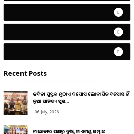
ଜିଲ୍ଲା
ଜୀବନ ଚର୍ଯ୍ୟା
ଦେଶ ବିଦେଶ
Recent Posts
କବିତା ପୁସ୍ତକ ମୁଠାଏ ଅବସୋସ ଲୋକାର୍ପିତ ଅବସୋସ ହିଁ
ନୂଆ ସାହିତ୍ୟ ସୃଷ...
06 July, 2026
ମାଲାବାର ପକ୍ଷରୁ ନୁଓ୍ବା ଡାଏମଣ୍ଡ ସମ୍ଭାର