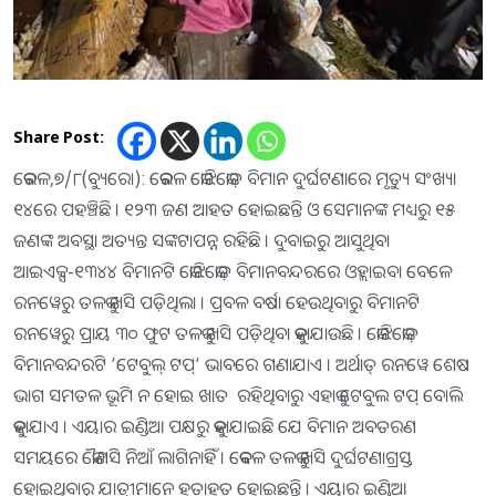
Share Post:
କେରଳ,୭/୮(ବ୍ୟୁରୋ): କେରଳ କୋଝିକୋଡ଼ ବିମାନ ଦୁର୍ଘଟଣାରେ ମୃତ୍ୟୁ ସଂଖ୍ୟା
୧୪ରେ ପହଞ୍ଚିଛି । ୧୨୩ ଜଣ ଆହତ ହୋଇଛନ୍ତି ଓ ସେମାନଙ୍କ ମଧ୍ୟରୁ ୧୫
ଜଣଙ୍କ ଅବସ୍ଥା ଅତ୍ୟନ୍ତ ସଙ୍କଟାପନ୍ନ ରହିଛି । ଦୁବାଇରୁ ଆସୁଥିବା
ଆଇଏକ୍ସ-୧୩୪୪ ବିମାନଟି କୋଝିକୋଡ଼ ବିମାନବନ୍ଦରରେ ଓହ୍ଲାଇବା ବେଳେ
ରନୱେରୁ ତଳକୁ ଖସି ପଡ଼ିଥିଲା । ପ୍ରବଳ ବର୍ଷା ହେଉଥିବାରୁ ବିମାନଟି
ରନୱେରୁ ପ୍ରାୟ ୩୦ ଫୁଟ ତଳକୁ ଖସି ପଡ଼ିଥିବା କୁହାଯାଉଛି । କୋଝିକୋଡ଼
ବିମାନବନ୍ଦରଟି ’ଟେବୁଲ୍ ଟପ୍‘ ଭାବରେ ଗଣାଯାଏ । ଅର୍ଥାତ୍ ରନୱେ ଶେଷ
ଭାଗ ସମତଳ ଭୂମି ନ ହୋଇ ଖାତ ରହିଥିବାରୁ ଏହାକୁ ଟେବୁଲ ଟପ୍ ବୋଲି
କୁହାଯାଏ । ଏୟାର ଇଣ୍ଡିଆ ପକ୍ଷରୁ କୁହାଯାଇଛି ଯେ ବିମାନ ଅବତରଣ
ସମୟରେ କୌଣସି ନିଆଁ ଲାଗିନାହିଁ । କେବଳ ତଳକୁ ଖସି ଦୁର୍ଘଟଣାଗ୍ରସ୍ତ
ହୋଇଥିବାରୁ ଯାତ୍ରୀମାନେ ହତାହତ ହୋଇଛନ୍ତି । ଏୟାର ଇଣ୍ଡିଆ