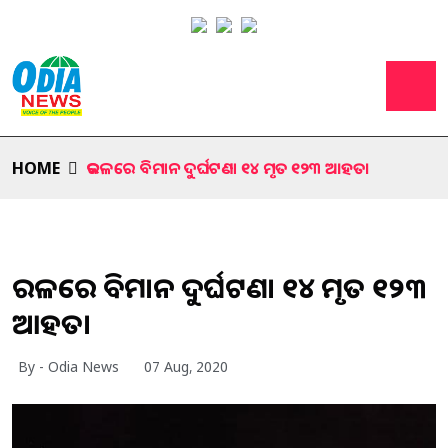
HOME
କରଳରେ ବିମାନ ଦୁର୍ଘଟଣା ୧୪ ମୃତ ୧୨୩ ଆହତ।
କରଳରେ ବିମାନ ଦୁର୍ଘଟଣା ୧୪ ମୃତ ୧୨୩
ଆହତ।
By - Odia News
07 Aug, 2020