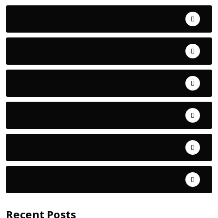
Uncategorized
ଅପରାଧ
ଖେଳ
ଜିଲ୍ଲା
ଜୀବନ ଚର୍ଯ୍ୟା
ଦେଶ ବିଦେଶ
Recent Posts