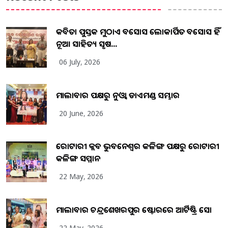
କବିତା ପୁସ୍ତକ ମୁଠାଏ ଅବସୋସ ଲୋକାର୍ପିତ ଅବସୋସ ହିଁ
ନୂଆ ସାହିତ୍ୟ ସୃଷ...
06 July, 2026
ମାଲାବାର ପକ୍ଷରୁ ନୁଓ୍ବା ଡାଏମଣ୍ଡ ସମ୍ଭାର
20 June, 2026
ରୋଟାରୀ କ୍ଲବ ଭୁବନେଶ୍ୱର କଳିଙ୍ଗ ପକ୍ଷରୁ ରୋଟାରୀ
କଳିଙ୍ଗ ସମ୍ମାନ
22 May, 2026
ମାଲାବାର ଚନ୍ଦ୍ରଶେଖରପୁର ଷ୍ଟୋରରେ ଆର୍ଟିଷ୍ଟ୍ରି ସୋ
22 May, 2026