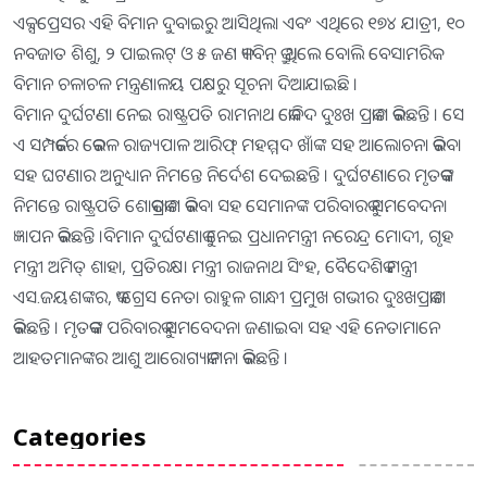
ଏକ୍ସପ୍ରେସର ଏହି ବିମାନ ଦୁବାଇରୁ ଆସିଥିଲା ଏବଂ ଏଥିରେ ୧୭୪ ଯାତ୍ରୀ, ୧୦
ନବଜାତ ଶିଶୁ, ୨ ପାଇଲଟ୍ ଓ ୫ ଜଣ କ୍ୟାବିନ୍ କ୍ରୁ ଥିଲେ ବୋଲି ବେସାମରିକ
ବିମାନ ଚଳାଚଳ ମନ୍ତ୍ରଣାଳୟ ପକ୍ଷରୁ ସୂଚନା ଦିଆଯାଇଛି ।
ବିମାନ ଦୁର୍ଘଟଣା ନେଇ ରାଷ୍ଟ୍ରପତି ରାମନାଥ କୋବିଦ ଦୁଃଖ ପ୍ରକାଶ କରିଛନ୍ତି । ସେ
ଏ ସମ୍ପର୍କରେ କେରଳ ରାଜ୍ୟପାଳ ଆରିଫ୍ ମହମ୍ମଦ ଖାଁଙ୍କ ସହ ଆଲୋଚନା କରିବା
ସହ ଘଟଣାର ଅନୁଧ୍ୟାନ ନିମନ୍ତେ ନିର୍ଦେଶ ଦେଇଛନ୍ତି । ଦୁର୍ଘଟଣାରେ ମୃତକଙ୍କ
ନିମନ୍ତେ ରାଷ୍ଟ୍ରପତି ଶୋକପ୍ରକାଶ କରିବା ସହ ସେମାନଙ୍କ ପରିବାରକୁ ସମବେଦନା
ଜ୍ଞାପନ କରିଛନ୍ତି ।ବିମାନ ଦୁର୍ଘଟଣାକୁ ନେଇ ପ୍ରଧାନମନ୍ତ୍ରୀ ନରେନ୍ଦ୍ର ମୋଦୀ, ଗୃହ
ମନ୍ତ୍ରୀ ଅମିତ୍ ଶାହା, ପ୍ରତିରକ୍ଷା ମନ୍ତ୍ରୀ ରାଜନାଥ ସିଂହ, ବୈଦେଶିକ ମନ୍ତ୍ରୀ
ଏସ.ଜୟଶଙ୍କର, କଂଗ୍ରେସ ନେତା ରାହୁଳ ଗାନ୍ଧୀ ପ୍ରମୁଖ ଗଭୀର ଦୁଃଖପ୍ରକାଶ
କରିଛନ୍ତି । ମୃତକଙ୍କ ପରିବାରକୁ ସମବେଦନା ଜଣାଇବା ସହ ଏହି ନେତାମାନେ
ଆହତମାନଙ୍କର ଆଶୁ ଆରୋଗ୍ୟକାମନା କରିଛନ୍ତି ।
Categories