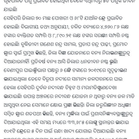
ଗୃହପାଳିତ ପଶୁ ପ୍ରଭାବିତ ହୋଇଥିବା ବେଳେ ଏଥିମଧ୍ୟରୁ ୫ଟି ପଶୁଙ୍କ ଜୀବନ
ଯାଇଛି।
ସେହିପରି ଜିଲାର ୭୦ ମାଛ ପୋଖରୀ ଓ ୬୮ଟି ଯାଆଁଳ କେନ୍ଦ୍ର ପ୍ରଭାବିତ
ହୋଇଛି। ବିଭାଗୀୟ ତଥ୍ୟ ଅନୁଯାୟୀ, ଚଳିତ ବନ୍ୟାରେ ୪,୭୬୦.୮୬ ଲକ୍ଷ
ଟଙ୍କାର ବ୍ୟକ୍ତିଗତ ସମ୍ପତ୍ତି ଓ ୮,୮୯୦.୨୧ ଲକ୍ଷ ଟଙ୍କର ସରକାରୀ ସମ୍ପତ୍ତି ନଷ୍ଟ
ହୋଇଛି। ବୁଦ୍ଧିଜୀବୀ ଗଣେଶ ଚନ୍ଦ୍ର ସାମଲ, ପ୍ରତାପ ଚନ୍ଦ୍ର ପାଢ଼ୀ, ପ୍ରମୋଦ
କୁମାର ସ୍ବାଇଁ ପ୍ରମୁଖ କହିଛନ୍ତି, ଜିଲା ବିକାଶ ଯୋଜନାରେ ବନ୍ୟା ନିରାକରଣକୁ ଗୁରୁତ୍ୱ
ଦିଆଯାଉନାହିଁ। ପ୍ରତିବର୍ଷ ବନ୍ୟା ଆସି ଜିଲାର ଧନଜୀବନ ନଷ୍ଟ କରୁଛି।
ବେଣୀପୁର ଘାଇକୁ ବିଭାଗ ପକ୍ଷରୁ ୬ କୋଟି ଟଙ୍କାରେ ୨୦୧୯ରେ ସୁଦୃଢ଼ୀକରଣ
କରାଯାଇଥିଲା। ତେବେ ବିରୂପା ନଦୀରେ ସାମାନ୍ୟ ଜଳପତ୍ତନରେ ଘାଇ
ହେଲା। ସେହିପରି ଦୁର୍ବଳ ନଦୀବନ୍ଧ ଚିହ୍ନଟ ଓ ମରାମତିକୁ ଅଣଦେଖା
କରାଯାଇଛି। ଉପାନ୍ତ ଅଞ୍ଚଳରେ ନଦୀବନ୍ଧ ଯୋଜନା ନ ଥିବାରୁ ବନ୍ୟା ଜଳ ମାଡି
ଆସୁଥିବା ନେଇ ସେମାନେ କ୍ଷୋଭ ପ୍ରକାଶ କରିଛନ୍ତି। ଜିଲା ଜରୁରିକାଳୀନ ଅଧିକାରୀ
ସମ୍ବିତ କୁମାର ଶତପଥୀ କହିଛନ୍ତି, ବନ୍ୟା ମୁକାବିଲା ପାଇଁ ପ୍ରଶାସନିକ ବ୍ୟବସ୍ଥାକୁ ଗୁରୁତ୍ୱ
ଦିଆଯାଇଥିଲା। ଏହି ସମୟ ମଧ୍ୟରେ ୩୩,୬୮୫ ଲୋକଙ୍କୁ ସ୍ଥାନାନ୍ତର କରାଯାଇ
୧୦୧ଟି କେନ୍ଦ୍ରରେ ୫ ଦିନ ପାଇଁ ରନ୍ଧା ଖାଦ୍ୟ ଯୋଗାଇ ଦିଆଯାଇଛି। ବନ୍ୟା