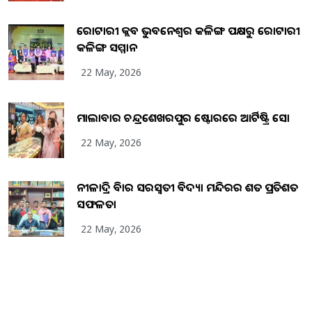
ରୋଟାରୀ କ୍ଲବ ଭୁବନେଶ୍ୱର କଳିଙ୍ଗ ପକ୍ଷରୁ ରୋଟାରୀ
କଳିଙ୍ଗ ସମ୍ମାନ
22 May, 2026
ମାଲାବାର ଚନ୍ଦ୍ରଶେଖରପୁର ଷ୍ଟୋରରେ ଆର୍ଟିଷ୍ଟ୍ରି ସୋ
22 May, 2026
ନୀଳାଦ୍ରି ବିହାର ସରସ୍ୱତୀ ବିଦ୍ୟା ମନ୍ଦିରର ଶତ ପ୍ରତିଶତ
ସଫଳତା
22 May, 2026