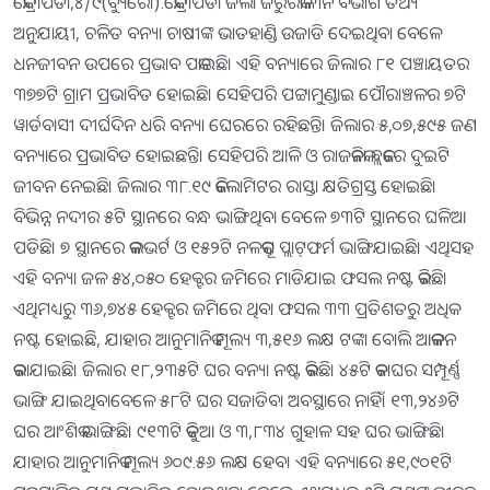
କେନ୍ଦ୍ରାପଡା,୪/୯(ବ୍ୟୁରୋ):କେନ୍ଦ୍ରାପଡା ଜିଲା ଜରୁରିକାଳୀନ ବିଭାଗ ତଥ୍ୟ
ଅନୁଯାୟୀ, ଚଳିତ ବନ୍ୟା ଚାଷୀଙ୍କ ଭାତହାଣ୍ଡି ଉଜାଡି ଦେଇଥିବା ବେଳେ
ଧନଜୀବନ ଉପରେ ପ୍ରଭାବ ପକାଇଛି। ଏହି ବନ୍ୟାରେ ଜିଲାର ୮୧ ପଞ୍ଚାୟତର
୩୭୭ଟି ଗ୍ରାମ ପ୍ରଭାବିତ ହୋଇଛି। ସେହିପରି ପଟ୍ଟାମୁଣ୍ଡାଇ ପୌରାଞ୍ଚଳର ୭ଟି
ୱାର୍ଡବାସୀ ଦୀର୍ଘଦିନ ଧରି ବନ୍ୟା ଘେରରେ ରହିଛନ୍ତି। ଜିଲାର ୫,୦୭,୫୯୫ ଜଣ
ବନ୍ୟାରେ ପ୍ରଭାବିତ ହୋଇଛନ୍ତି। ସେହିପରି ଆଳି ଓ ରାଜକନିକା ବ୍ଲକରେ ଦୁଇଟି
ଜୀବନ ନେଇଛି। ଜିଲାର ୩୮.୧୯ କିଲୋମିଟର ରାସ୍ତା କ୍ଷତିଗ୍ରସ୍ତ ହୋଇଛି।
ବିଭିନ୍ନ ନଦୀର ୫ଟି ସ୍ଥାନରେ ବନ୍ଧ ଭାଙ୍ଗିଥିବା ବେଳେ ୭୩ଟି ସ୍ଥାନରେ ଘଳିଆ
ପଡିଛି। ୭ ସ୍ଥାନରେ କଲଭର୍ଟ ଓ ୧୫୨ଟି ନଳକୂପ ପ୍ଲାଟ୍‌ଫର୍ମ ଭାଙ୍ଗିଯାଇଛି। ଏଥିସହ
ଏହି ବନ୍ୟା ଜଳ ୫୪,୦୫୦ ହେକ୍ଟର ଜମିରେ ମାଡିଯାଇ ଫସଲ ନଷ୍ଟ କରିଛି।
ଏଥିମଧ୍ୟରୁ ୩୬,୭୪୫ ହେକ୍ଟର ଜମିରେ ଥିବା ଫସଲ ୩୩ ପ୍ରତିଶତରୁ ଅଧିକ
ନଷ୍ଟ ହୋଇଛି, ଯାହାର ଆନୁମାନିକ ମୂଲ୍ୟ ୩,୫୧୬ ଲକ୍ଷ ଟଙ୍କା ବୋଲି ଆକଳନ
କରାଯାଇଛି। ଜିଲାର ୧୮,୨୩୫ଟି ଘର ବନ୍ୟା ନଷ୍ଟ କରିଛି। ୪୫ଟି କଚାଘର ସମ୍ପୂର୍ଣ୍ଣ
ଭାଙ୍ଗି ଯାଇଥିବାବେଳେ ୫୮ଟି ଘର ସଜାଡିବା ଅବସ୍ଥାରେ ନାହିଁ। ୧୩,୨୪୬ଟି
ଘର ଆଂଶିକ ଭାଙ୍ଗିଛି। ୯୧୩ଟି କୁଡିଆ ଓ ୩,୮୩୪ ଗୁହାଳ ସହ ଘର ଭାଙ୍ଗିଛି।
ଯାହାର ଆନୁମାନିକ ମୂଲ୍ୟ ୬୦୯.୫୬ ଲକ୍ଷ ହେବ। ଏହି ବନ୍ୟାରେ ୫୧,୯୦୧ଟି