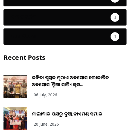
ଜୀବନ ଚର୍ଯ୍ୟା
ଦେଶ ବିଦେଶ
Recent Posts
କବିତା ପୁସ୍ତକ ମୁଠାଏ ଅବସୋସ ଲୋକାର୍ପିତ
ଅବସୋସ ହିଁ ନୂଆ ସାହିତ୍ୟ ସୃଷ...
06 July, 2026
ମାଲାବାର ପକ୍ଷରୁ ନୁଓ୍ବା ଡାଏମଣ୍ଡ ସମ୍ଭାର
20 June, 2026