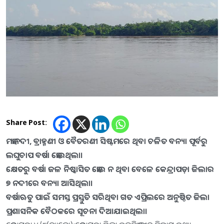
Share Post:
ମହାନଦୀ, ବ୍ରାହ୍ମଣୀ ଓ ବୈତରଣୀ ସିଷ୍ଟମରେ ଥିବା ଚଳିତ ବନ୍ୟା ପୂର୍ବରୁ
ଲଘୁଚାପ ବର୍ଷା ହୋଇଥିଲା।
କ୍ଷେତରୁ ବର୍ଷା ଜଳ ନିଷ୍କାସିତ ହୋଇ ନ ଥିବା ବେଳେ କେନ୍ଦ୍ରାପଡ଼ା ଜିଲାର
୭ ନଦୀରେ ବନ୍ୟା ଆସିଥିଲା।
ବର୍ଷାଋତୁ ପାଇଁ ସମସ୍ତ ପ୍ରସ୍ତୁତି ସରିଥିବା ଗତ ଏପ୍ରିଲରେ ଅନୁଷ୍ଠିତ ଜିଲା
ପ୍ରଶାସନିକ ବୈଠକରେ ସୂଚନା ଦିଆଯାଇଥିଲା।