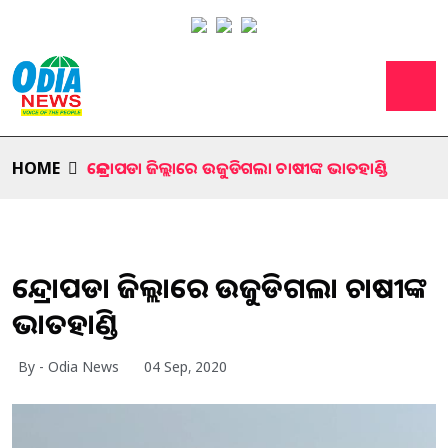
HOME
କେନ୍ଦ୍ରାପଡା ଜିଲ୍ଲାରେ ଉଜୁଡିଗଲା ଚାଷୀଙ୍କ ଭାତହାଣ୍ଡି
କେନ୍ଦ୍ରାପଡା ଜିଲ୍ଲାରେ ଉଜୁଡିଗଲା ଚାଷୀଙ୍କ
ଭାତହାଣ୍ଡି
By - Odia News
04 Sep, 2020