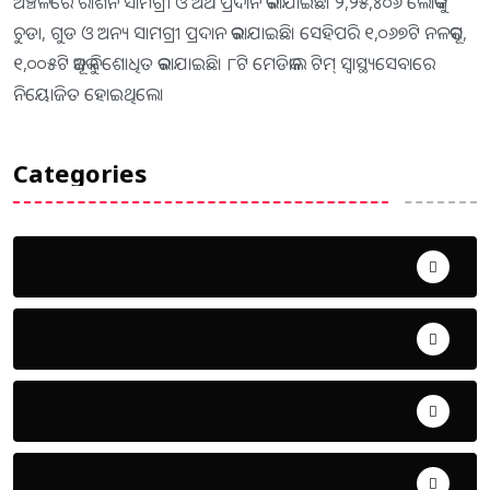
ଅଞ୍ଚଳରେ ରାଶନ ସାମଗ୍ରୀ ଓ ଅର୍ଥ ପ୍ରଦାନ କରାଯାଇଛି। ୨,୨୫,୪୦୬ ଲୋକଙ୍କୁ
ଚୁଡା, ଗୁଡ ଓ ଅନ୍ୟ ସାମଗ୍ରୀ ପ୍ରଦାନ କରାଯାଇଛି। ସେହିପରି ୧,୦୬୭ଟି ନଳକୂପ,
୧,୦୦୫ଟି କୂଅକୁ ବିଶୋଧିତ କରାଯାଇଛି। ୮ଟି ମେଡିକାଲ ଟିମ୍‌ ସ୍ବାସ୍ଥ୍ୟସେବାରେ
ନିୟୋଜିତ ହୋଇଥିଲେ।
Categories
Uncategorized
ଅପରାଧ
ଖେଳ
ଜିଲ୍ଲା