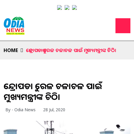
HOME
କେନ୍ଦ୍ରାପଡାକୁ ରେଳ ଚଳାଚଳ ପାଇଁ ମୁଖ୍ୟମନ୍ତ୍ରୀଙ୍କ ଚିଠି।
କେନ୍ଦ୍ରାପଡାକୁ ରେଳ ଚଳାଚଳ ପାଇଁ
ମୁଖ୍ୟମନ୍ତ୍ରୀଙ୍କ ଚିଠି।
By - Odia News
28 Jul, 2020