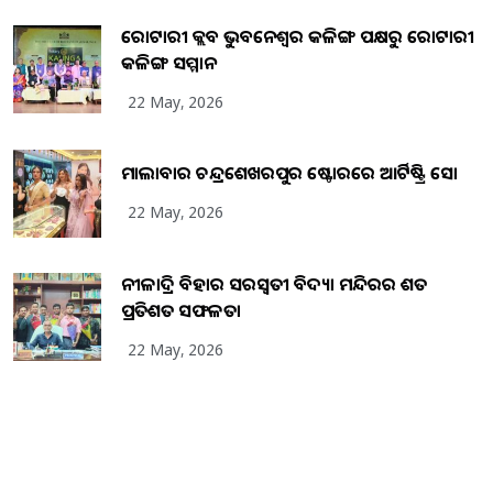
ରୋଟାରୀ କ୍ଲବ ଭୁବନେଶ୍ୱର କଳିଙ୍ଗ ପକ୍ଷରୁ ରୋଟାରୀ
କଳିଙ୍ଗ ସମ୍ମାନ
22 May, 2026
ମାଲାବାର ଚନ୍ଦ୍ରଶେଖରପୁର ଷ୍ଟୋରରେ ଆର୍ଟିଷ୍ଟ୍ରି ସୋ
22 May, 2026
ନୀଳାଦ୍ରି ବିହାର ସରସ୍ୱତୀ ବିଦ୍ୟା ମନ୍ଦିରର ଶତ
ପ୍ରତିଶତ ସଫଳତା
22 May, 2026