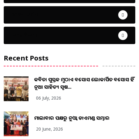
ଜୀବନ ଚର୍ଯ୍ୟା
ଦେଶ ବିଦେଶ
Recent Posts
କବିତା ପୁସ୍ତକ ମୁଠାଏ ଅବସୋସ ଲୋକାର୍ପିତ ଅବସୋସ ହିଁ
ନୂଆ ସାହିତ୍ୟ ସୃଷ...
06 July, 2026
ମାଲାବାର ପକ୍ଷରୁ ନୁଓ୍ବା ଡାଏମଣ୍ଡ ସମ୍ଭାର
20 June, 2026