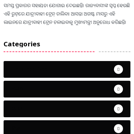
ସମସ୍ତ ପ୍ରକାରର ସହାୟତା ଯୋଗାଇ ଦେଇଛନ୍ତି। ରାଜ୍ୟବାସୀଙ୍କ ସ୍ବପ୍ନ ହେଉଛି
ଏହି ରୁଟ୍‌ରେ ଯାତ୍ରୀବାହୀ ଟ୍ରେନ୍‌ ଚାଲିବା। ଆସନ୍ତା ଅଗଷ୍ଟ ମାସରୁ ଏହି
ଲାଇନରେ ଯାତ୍ରୀବାହୀ ଟ୍ରେନ ଚଳାଇବାକୁ ମୁଖ୍ୟମନ୍ତ୍ରୀ ଅନୁରୋଧ କରିଛନ୍ତି।
Categories
Uncategorized
ଅପରାଧ
ଖେଳ
ଜିଲ୍ଲା