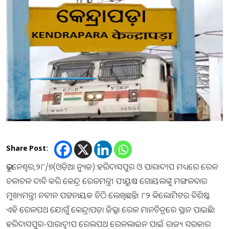
Share Post:
ଭୁବନେଶ୍ୱର,୨୮/୭(ଓଡ଼ିଆ ନ୍ୟୁଜ):ହରିଦାସପୁର ଓ ପାରାଦୀପ ମଧ୍ୟରେ ରେଳ
ଚଳାଚଳ ଦାବି କରି କେନ୍ଦ୍ର ରେଳମନ୍ତ୍ରୀ ପୀୟୁଷ ଗୋୟଲଙ୍କୁ ମଙ୍ଗଳବାର
ମୁଖ୍ୟମନ୍ତ୍ରୀ ନବୀନ ପଟ୍ଟନାୟକ ଚିଠି ଲେଖିଛନ୍ତି। ୮୨ କିଲୋମିଟର ବିଶିଷ୍ଟ
ଏହି ରେଳପଥ ଯୋଗୁଁ କେନ୍ଦ୍ରାପଡ଼ା ଜିଲ୍ଲା ରେଳ ମାନଚିତ୍ରରେ ସ୍ଥାନ ପାଇଛି।
ହରିଦାସପୁର-ପାରାଦ୍ବୀପ ରେଲପଥ ରେଳଲାଇନ ପାଇଁ ରାଜ୍ୟ ସରକାର