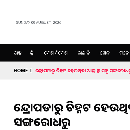
SUNDAY 09 AUGUST, 2026
ରାଜ୍ୟ
ଜିଲ୍ଲା
ଦେଶ ବିଦେଶ
ରାଜନୀତି
ଖେଳ
ମନୋର
HOME
କେନ୍ଦ୍ରାପଡାରୁ ଚିହ୍ନଟ ହେଉଥିବା ଆକ୍ରାନ୍ତ ସବୁ ସଙ୍ଗରୋଧ
କେନ୍ଦ୍ରାପଡାରୁ ଚିହ୍ନଟ ହେଉଥି
ସଙ୍ଗରୋଧରୁ