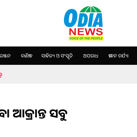
ଞ୍ଜନ
ବାଣିଜ୍ୟ
ସାହିତ୍ୟ ଓ ସଂସ୍କୃତି
ଅପରାଧ
ଜୀବନ ଚର୍ଯ୍ୟା
ରୁ
ବା ଆକ୍ରାନ୍ତ ସବୁ