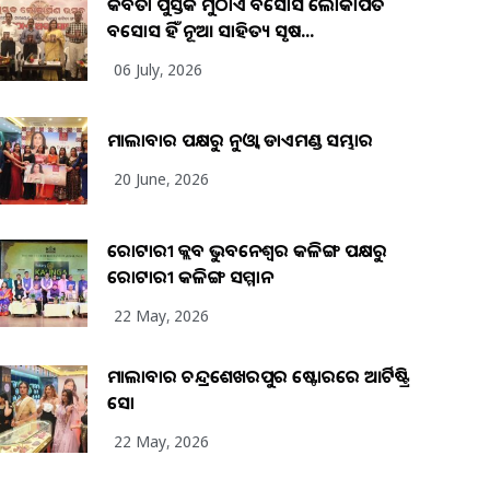
କବିତା ପୁସ୍ତକ ମୁଠାଏ ଅବସୋସ ଲୋକାର୍ପିତ
ଅବସୋସ ହିଁ ନୂଆ ସାହିତ୍ୟ ସୃଷ...
06 July, 2026
ମାଲାବାର ପକ୍ଷରୁ ନୁଓ୍ବା ଡାଏମଣ୍ଡ ସମ୍ଭାର
20 June, 2026
ରୋଟାରୀ କ୍ଲବ ଭୁବନେଶ୍ୱର କଳିଙ୍ଗ ପକ୍ଷରୁ
ରୋଟାରୀ କଳିଙ୍ଗ ସମ୍ମାନ
22 May, 2026
ମାଲାବାର ଚନ୍ଦ୍ରଶେଖରପୁର ଷ୍ଟୋରରେ ଆର୍ଟିଷ୍ଟ୍ରି
ସୋ
22 May, 2026