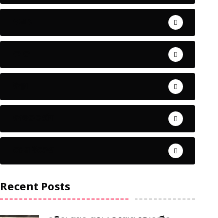
ଅପରାଧ
ଖେଳ
ଜିଲ୍ଲା
ଜୀବନ ଚର୍ଯ୍ୟା
ଦେଶ ବିଦେଶ
Recent Posts