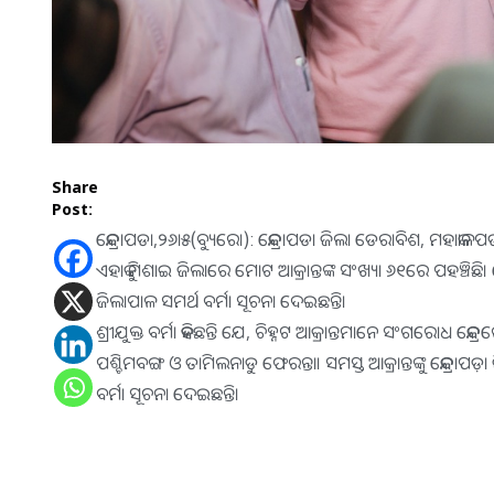
Share
Post:
କେନ୍ଦ୍ରାପଡା,୨୬ା୫(ବ୍ୟୁରୋ): କେନ୍ଦ୍ରାପଡା ଜିଲା ଡେରାବିଶ, ମହାକା
ଏହାକୁ ମିଶାଇ ଜିଲାରେ ମୋଟ ଆକ୍ରାନ୍ତଙ୍କ ସଂଖ୍ୟା ୬୧ରେ ପହଞ୍ଚିଛ
ଜିଲାପାଳ ସମର୍ଥ ବର୍ମା ସୂଚନା ଦେଇଛନ୍ତି।
ଶ୍ରୀଯୁକ୍ତ ବର୍ମା କହିଛନ୍ତି ଯେ, ଚିହ୍ନଟ ଆକ୍ରାନ୍ତମାନେ ସଂଗରୋଧ କେନ୍
ପଶ୍ଚିମବଙ୍ଗ ଓ ତାମିଲନାଡୁ ଫେରନ୍ତା। ସମସ୍ତ ଆକ୍ରାନ୍ତଙ୍କୁ କେନ୍ଦ୍ରାପଡ଼
ବର୍ମା ସୂଚନା ଦେଇଛନ୍ତି।