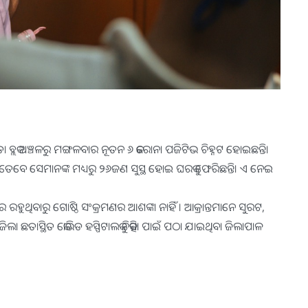
ଳପଡା ବ୍ଲକ ଅଞ୍ଚଳରୁ ମଙ୍ଗଳବାର ନୂତନ ୬ କରୋନା ପଜିଟିଭ ଚିହ୍ନଟ ହୋଇଛନ୍ତି।
ି। ତେବେ ସେମାନଙ୍କ ମଧ୍ୟରୁ ୨୬ଜଣ ସୁସ୍ଥ ହୋଇ ଘରକୁ ଫେରିଛନ୍ତି। ଏ ନେଇ
ଦ୍ରରେ ରହୁଥିବାରୁ ଗୋଷ୍ଠି ସଂକ୍ରମଣର ଆଶଙ୍କା ନାହିଁ । ଆକ୍ରାନ୍ତମାନେ ସୁରଟ,
ା ଜିଲା ଛତାସ୍ଥିତ କୋଭିଡ ହସ୍ପିଟାଲକୁ ଚିକିତ୍ସା ପାଇଁ ପଠା ଯାଇଥିବା ଜିଲାପାଳ