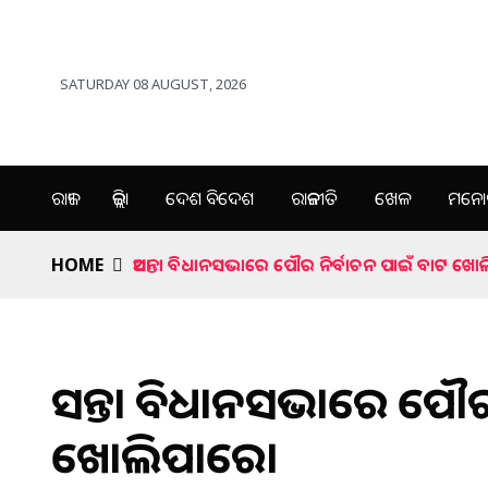
SATURDAY 08 AUGUST, 2026
ରାଜ୍ୟ
ଜିଲ୍ଲା
ଦେଶ ବିଦେଶ
ରାଜନୀତି
ଖେଳ
ମନୋର
HOME
ଆସନ୍ତା ବିଧାନସଭାରେ ପୌର ନିର୍ବାଚନ ପାଇଁ ବାଟ ଖୋ
ଆସନ୍ତା ବିଧାନସଭାରେ ପୌର
ଖୋଲିପାରେ।