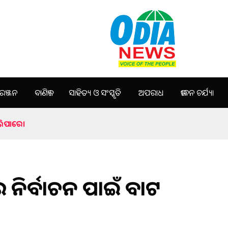
ଞ୍ଜନ
ବାଣିଜ୍ୟ
ସାହିତ୍ୟ ଓ ସଂସ୍କୃତି
ଅପରାଧ
ଜୀବନ ଚର୍ଯ୍ୟା
ଲିପାରେ।
 ନିର୍ବାଚନ ପାଇଁ ବାଟ