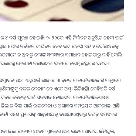
ିମଧ୍ୟରେ ୪ ବର୍ଷ ପୂରଣ ହୋଇଛି। ୨୦୨୨ରେ ଏହି ନିର୍ବାଚନ ଅନୁଷ୍ଠିତ ହେବା ପାଇଁ
ମୁଣ୍ଡାଇ ପୌର ନିର୍ବାଚନ ଦୀର୍ଘଦିନ ହେବ ବନ୍ଦ ରହିଛି। ଏହି ୨ ପୌରାଞ୍ଚଳକୁ
କାଉନ୍‌ସିଲରମାନେ ନ ଥିବାରୁ ଲୋକଙ୍କ ସମସ୍ୟାର ସମାଧାନ ହୋଇପାରୁ ନାହିଁ ବୋଲି
ସିଲରଙ୍କୁ ନେଇ କାମ ଚଳାଇଛନ୍ତି। ଫଳରେ ତୃଣମୂଳସ୍ତରର ସମସ୍ୟା
ବନା ଅଛି। ଏଥିପାଇଁ ରାଜ୍ୟର ୩ ବୃହତ୍‌ ରାଜନୈତିକ ଦଳ କିଛି ମାତ୍ରାରେ
ୁ ଆଣିବାକୁ ସବୁ ଦଳର ନେତାମାନେ ଏବେ ଅଣ୍ଟା ଭିଡିଛନ୍ତି। ସେହିପରି ବର୍ଷ
ିନର ନେତୃତ୍ୱ ପାଇଁ ସଜବାଜ ହୋଇଛନ୍ତି। ରାଜନୈତିକ ବିଶେଷଜ୍ଞ
ନ୍ତି, ଜିଲାର ବିକାଶ ପାଇଁ ରାଜନେତା ଓ ପ୍ରଶାସକଙ୍କ ସମନ୍ବୟର ଆବଶ୍ୟକତା ଅଛି।
। ଏଣେ ପ୍ରଶାସକଙ୍କୁ ଏକାଧିକ ଦାୟିତ୍ୱ ଦିଆଯାଉଥିବାରୁ ବିଭିନ୍ନ ସମସ୍ୟାର
ାପଡ଼ା ଜିଲା ରାଜ୍ୟର ୨୬ତମ ସ୍ଥାନରେ ଅଛି। ଇନ୍ଦିରା ଆବାସ, କର୍ମନିଯୁକ୍ତି,