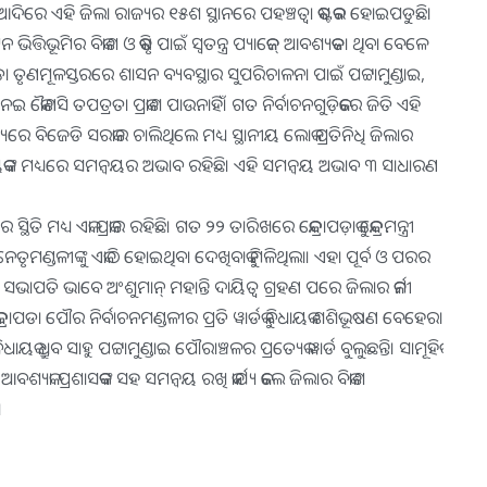
ିରେ ଏହି ଜିଲା ରାଜ୍ୟର ୧୫ଶ ସ୍ଥାନରେ ପହଞ୍ଚତ୍ବା କଷ୍ଟକର ହୋଇପଡୁଛି।
ତ୍ତିଭୂମିର ବିକାଶ ଓ କୃଷି ପାଇଁ ସ୍ବତନ୍ତ୍ର ପ୍ୟାକେଜ୍‌ ଆବଶ୍ୟକତା ଥିବା ବେଳେ
ତୃଣମୂଳସ୍ତରରେ ଶାସନ ବ୍ୟବସ୍ଥାର ସୁପରିଚାଳନା ପାଇଁ ପଟ୍ଟାମୁଣ୍ଡାଇ,
ନେଇ କୌଣସି ତପତ୍ରତା ପ୍ରକାଶ ପାଉନାହିଁ। ଗତ ନିର୍ବାଚନଗୁଡ଼ିକରେ ଜିତି ଏହି
୍ୟରେ ବିଜେଡି ସରକାର ଚାଲିଥିଲେ ମଧ୍ୟ ସ୍ଥାନୀୟ ଲୋକ ପ୍ରତିନିଧି ଜିଲାର
ବିଧାୟକଙ୍କ ମଧ୍ୟରେ ସମନ୍ବୟର ଅଭାବ ରହିଛି। ଏହି ସମନ୍ବୟ ଅଭାବ ୩ ସାଧାରଣ
ଧ୍ୟ ଏକା ପ୍ରକାର ରହିଛି। ଗତ ୨୨ ତାରିଖରେ କେନ୍ଦ୍ରାପଡ଼ାକୁ କେନ୍ଦ୍ରମନ୍ତ୍ରୀ
େତୃମଣ୍ଡଳୀଙ୍କୁ ଏକାଠି ହୋଇଥିବା ଦେଖିବାକୁ ମିଳିଥିଲା। ଏହା ପୂର୍ବ ଓ ପରର
ସ ସଭାପତି ଭାବେ ଅଂଶୁମାନ୍‌ ମହାନ୍ତି ଦାୟିତ୍ୱ ଗ୍ରହଣ ପରେ ଜିଲାର କର୍ମୀ
ାପଡା ପୌର ନିର୍ବାଚନମଣ୍ଡଳୀର ପ୍ରତି ୱାର୍ଡକୁ ବିଧାୟକ ଶଶିଭୂଷଣ ବେହେରା
ଧ୍ରୁବ ସାହୁ ପଟ୍ଟାମୁଣ୍ଡାଇ ପୌରାଞ୍ଚଳର ପ୍ରତ୍ୟେକ ୱାର୍ଡ ବୁଲୁଛନ୍ତି। ସାମୂହିକ
ବଶ୍ୟକ। ପ୍ରଶାସକଙ୍କ ସହ ସମନ୍ବୟ ରଖି କାର୍ଯ୍ୟ କଲେ ଜିଲାର ବିକାଶ
।