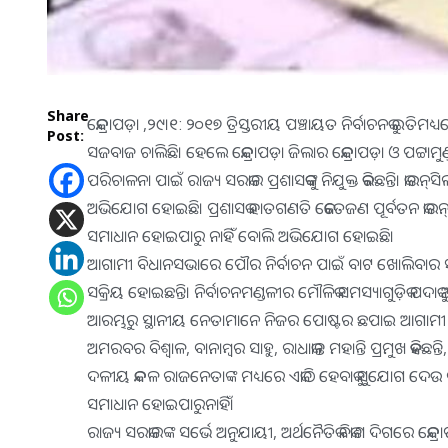
Share
କେନ୍ଦ୍ରାପଡ଼ା ,୨୯।୧: ୨୦୧୭ ତ୍ରିସ୍ତରୀୟ ପଞ୍ଚାୟତ ନିର୍ବାଚନକୁ ଇତ
Post:
ସଜବାଜ ଚାଲିଛି। ହେଲେ କେନ୍ଦ୍ରାପଡ଼ା ଜିଲାର କେନ୍ଦ୍ରାପଡ଼ା ଓ ପଟ୍ଟା
ପରିଚାଳନା ପାଇଁ ରାଜ୍ୟ ସରକାର ପ୍ରଶାସକଙ୍କୁ ନିଯୁକ୍ତ କରିଛନ୍ତି। 
ଅଭିଯୋଗ ହୋଇଛି। ପ୍ରଶାସକ ହାତଗଣତି କେତେଜଣ ପୂର୍ବତନ କାଉନ୍‌
ସମାଧାନ ହୋଇପାରୁ ନାହିଁ ବୋଲି ଅଭିଯୋଗ ହୋଇଛି।
ଆଗାମୀ ବିଧାନସଭାରେ ପୌର ନିର୍ବାଚନ ପାଇଁ ବାଟ ଖୋଲିବାର ସମ୍ଭା
ସକ୍ରିୟ ହୋଇଛନ୍ତି। ନିର୍ବାଚନମଣ୍ଡଳୀର ମୌଳିକ ସମସ୍ୟାଗୁଡ଼ିକ ପଦାକ
ଆରମ୍ଭରୁ ସ୍ଥାନୀୟ ନେତାମାନେ ନିଜର ପୋଷ୍ଟର ଛପାଇ ଆଗାମୀ ଦ
ଅମରବର ବିଶ୍ୱାଳ, ବାନାମ୍ବର ସାହୁ, ରାଧାକାନ୍ତ ମହାନ୍ତି ପ୍ରମୁଖ କହିଛ
ଦଳୀୟ କନ୍ଦଳ ରାଜନେତାଙ୍କ ମଧ୍ୟରେ ଏକାଠି ହେବାକୁ ସୁଯୋଗ ଦେଉ ନାହିଁ
ସମାଧାନ ହୋଇପାରୁନାହିଁ।
ରାଜ୍ୟ ସରକାରଙ୍କ ସର୍ଭେ ଅନୁଯାୟୀ, ଅର୍ଥନୈତିକ ବିକାଶ ଦିଗରେ କେନ୍ଦ୍ର