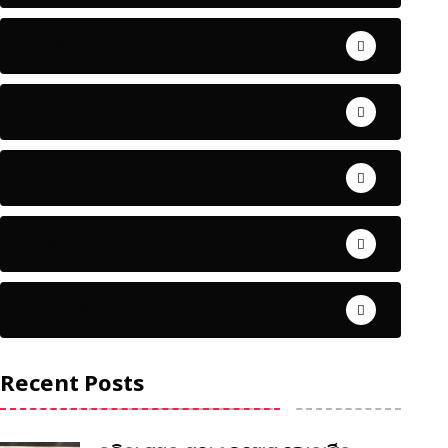
ଅପରାଧ
ଖେଳ
ଜିଲ୍ଲା
ଜୀବନ ଚର୍ଯ୍ୟା
ଦେଶ ବିଦେଶ
Recent Posts