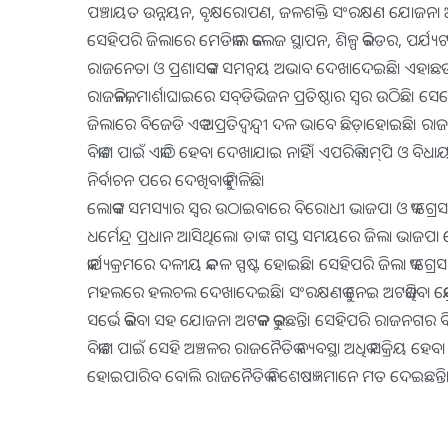
ପଞ୍ଚାୟତ ଉନ୍ନୟନ, ବୃକ୍ଷରୋପଣ, ଜଳଶକ୍ତି ସଂରକ୍ଷଣ ଯୋଜନା ଆଦ
ସେହିପରି ଜିଲାରେ ମେଡିକାଲ କଲେଜ ସ୍ଥାପନ, ଶିଳ୍ପ କରିଡର, ପର୍ଯ୍ୟଟନ ଭି
ରାଜନେତା ଓ ପ୍ରଶାସକଙ୍କ ସମନ୍ବୟ ଅଭାବ ଦେଖାଦେଇଛି। ଏହାଛଡା 
ରାଜକନିକା, ମାର୍ଶାଘାଇରେ ସବ୍‌ଡିଭିଜନ ପ୍ରତିଷ୍ଠାର ସ୍ବର ଉଠିଛି। ସେ
ଜିଲାରେ ବିଜେଡି ଏକ ଅପ୍ରତିଦ୍ୱନ୍ଦ୍ୱୀ ଦଳ ଭାବେ ଛିଡ଼ାହୋଇଛି। ରାଜ
ବିକାଶ ପାଇଁ ଏକାଠି ହେବା ଦେଖାଯାଇ ନାହିଁ। ଏପରିକି ଏମ୍‌ପି ଓ 
ନିର୍ବାଚନ ପରେ ଦେଖିବାକୁ ମିଳିଛି।
ଲୋକଙ୍କ ସମସ୍ୟାର ସ୍ବର ଉଠାଇବାରେ ବିରୋଧୀ ଭାଜପା ଓ କଂଗ୍ରେସର ସ୍ଥିତି ମ
ଧର୍ମେନ୍ଦ୍ର ପ୍ରଧାନ ଆସିଥିଲେ। ତାଙ୍କ ଗସ୍ତ ସମୟରେ ଜିଲା ଭାଜପା ନ
କାର୍ଯ୍ୟକ୍ରମରେ ଦଳୀୟ କନ୍ଦଳ ସ୍ପଷ୍ଟ ହୋଇଛି। ସେହିପରି ଜିଲା କଂଗ୍ରେ
ମହଲରେ ହଲଚଲ ଦେଖାଦେଇଛି। ସଂରକ୍ଷଣକୁ ନେଇ ଅଟକିଥିବା କେନ୍ଦ୍ର
ସର୍ଭେ କରିବା ସହ ଯୋଜନା ଅଟକଳ କରୁଛନ୍ତି। ସେହିପରି ରାଜନଗର ବିଧାୟକ 
ବିକାଶ ପାଇଁ ସେହି ଅଞ୍ଚଳର ରାଜନୈତିକ ବ୍ୟବସ୍ଥା ଅଧିକ ସକ୍ରିୟ ହେବା ଆ
ହୋଇପାରିବ ବୋଲି ରାଜନୈତିକ ବିଶେଷଜ୍ଞମାନେ ମତ ଦେଇଛନ୍ତି