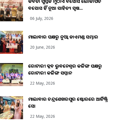
କବିତା ପୁସ୍ତକ ମୁଠାଏ ଅବସୋସ ଲୋକାର୍ପିତ
ଅବସୋସ ହିଁ ନୂଆ ସାହିତ୍ୟ ସୃଷ...
06 July, 2026
ମାଲାବାର ପକ୍ଷରୁ ନୁଓ୍ବା ଡାଏମଣ୍ଡ ସମ୍ଭାର
20 June, 2026
ରୋଟାରୀ କ୍ଲବ ଭୁବନେଶ୍ୱର କଳିଙ୍ଗ ପକ୍ଷରୁ
ରୋଟାରୀ କଳିଙ୍ଗ ସମ୍ମାନ
22 May, 2026
ମାଲାବାର ଚନ୍ଦ୍ରଶେଖରପୁର ଷ୍ଟୋରରେ ଆର୍ଟିଷ୍ଟ୍ରି
ସୋ
22 May, 2026