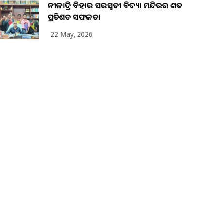
ନୀଳାଦ୍ରି ବିହାର ସରସ୍ୱତୀ ବିଦ୍ୟା ମନ୍ଦିରର ଶତ
ପ୍ରତିଶତ ସଫଳତା
22 May, 2026